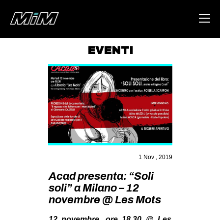
EVENTI
HOME
ABOUT
AREA
DEGENERAZIONE
GAZA FREESTYLE
CSOA LAMBRETTA
1 Nov , 2019
MSM
Acad presenta: “Soli
soli” a Milano – 12
STUDENTI TSUNAMI
novembre @ Les Mots
ZAM
12 novembre, ore 18,30 @ Les