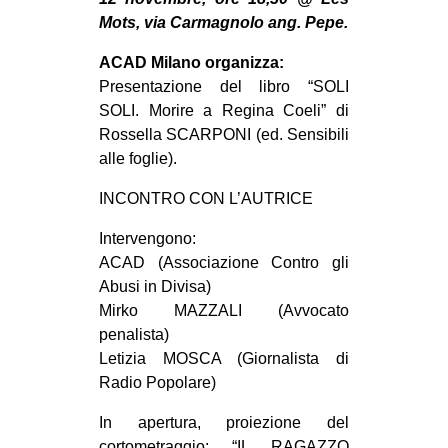
MILANO
Mots, via Carmagnolo ang. Pepe.
MOBILITAZIONI
ACAD Milano organizza:
SPAZI
Presentazione del libro “SOLI
SOLI. Morire a Regina Coeli” di
SPORT POPOLARE
Rossella SCARPONI (ed. Sensibili
MOVIMENTI
alle foglie).
AMBIENTE
INCONTRO CON L’AUTRICE
ANTIFASCISMO
Intervengono:
DIRITTO ALL’ABITARE
ACAD (Associazione Contro gli
Abusi in Divisa)
GENERI
Mirko MAZZALI (Avvocato
MIGRAZIONI
penalista)
Letizia MOSCA (Giornalista di
PRECARIATO
Radio Popolare)
REPRESSIONE
In apertura, proiezione del
STUDENTI
cortometraggio: “IL RAGAZZO