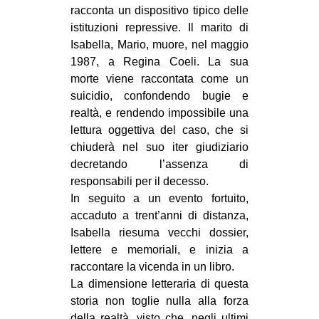
racconta un dispositivo tipico delle
EVENTI
istituzioni repressive. Il marito di
Isabella, Mario, muore, nel maggio
in
1987, a Regina Coeli. La sua
morte viene raccontata come un
Fb
suicidio, confondendo bugie e
realtà, e rendendo impossibile una
tw
lettura oggettiva del caso, che si
bsky
chiuderà nel suo iter giudiziario
decretando l’assenza di
ms
responsabili per il decesso.
In seguito a un evento fortuito,
SEARCH
accaduto a trent’anni di distanza,
Isabella riesuma vecchi dossier,
lettere e memoriali, e inizia a
raccontare la vicenda in un libro.
La dimensione letteraria di questa
storia non toglie nulla alla forza
della realtà, visto che, negli ultimi