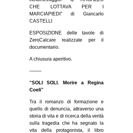
CULTURE
CHE LOTTAVA PER I
MARCIAPIEDI” di Giancarlo
ARTE
CASTELLI
CINEMA
ESPOSIZIONE delle tavole di
MANIFESTI
ZeroCalcare realizzate per il
MUSICA
documentario.
RECENSIONI
A chiusura aperitivo.
INTERNAZIONALE
——–
AFRICA
“SOLI SOLI. Morire a Regina
AMERICHE
Coeli”
ESTREMO ORIENTE
Tra il romanzo di formazione e
quello di denuncia, attraverso una
EUROPA
storia di vita e di ricerca della verità
MEDIO ORIENTE
sulla tragedia che ha segnato la
MONDO
vita della protagonista, il libro