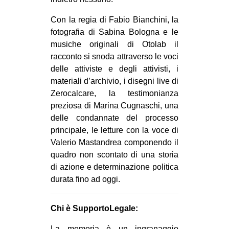
EVENTI
Con la regia di Fabio Bianchini, la
fotografia di Sabina Bologna e le
in
musiche originali di Otolab il
racconto si snoda attraverso le voci
Fb
delle attiviste e degli attivisti, i
materiali d’archivio, i disegni live di
tw
Zerocalcare, la testimonianza
bsky
preziosa di Marina Cugnaschi, una
delle condannate del processo
ms
principale, le letture con la voce di
Valerio Mastandrea componendo il
SEARCH
quadro non scontato di una storia
di azione e determinazione politica
durata fino ad oggi.
Chi è SupportoLegale:
La memoria è un ingranaggio