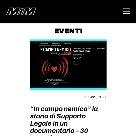
EVENTI
HOME
ABOUT
AREA
DEGENERAZIONE
GAZA FREESTYLE
CSOA LAMBRETTA
23 Gen , 2022
MSM
“In campo nemico” la
storia di Supporto
STUDENTI TSUNAMI
Legale in un
ZAM
documentario – 30