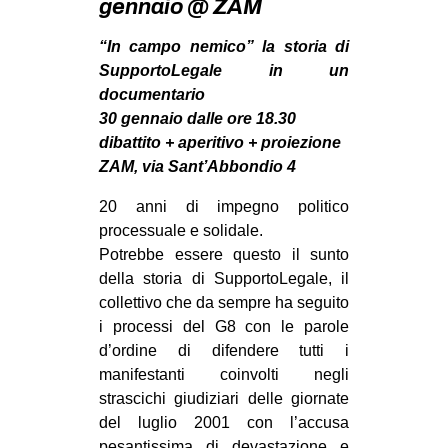
gennaio @ ZAM
MILANO
MOBILITAZIONI
“In campo nemico” la storia di
SupportoLegale in un
SPAZI
documentario
SPORT POPOLARE
30 gennaio dalle ore 18.30
dibattito + aperitivo + proiezione
MOVIMENTI
ZAM, via Sant’Abbondio 4
AMBIENTE
20 anni di impegno politico
ANTIFASCISMO
processuale e solidale.
Potrebbe essere questo il sunto
DIRITTO ALL’ABITARE
della storia di SupportoLegale, il
GENERI
collettivo che da sempre ha seguito
MIGRAZIONI
i processi del G8 con le parole
d’ordine di difendere tutti i
PRECARIATO
manifestanti coinvolti negli
REPRESSIONE
strascichi giudiziari delle giornate
del luglio 2001 con l’accusa
STUDENTI
pesantissima di devastazione e