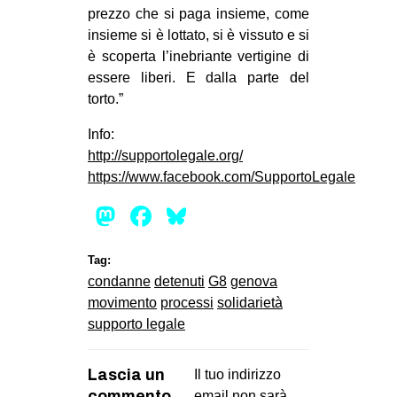
prezzo che si paga insieme, come
insieme si è lottato, si è vissuto e si
è scoperta l’inebriante vertigine di
essere liberi. E dalla parte del
torto.”
Info:
http://supportolegale.org/
https://www.facebook.com/SupportoLegale
Mastodon
Facebook
Bluesky
Tag:
condanne
detenuti
G8
genova
movimento
processi
solidarietà
supporto legale
Lascia un
Il tuo indirizzo
commento
email non sarà