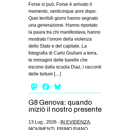
MILANO
Forse si può. Forse è arrivato il
momento, venticinque anni dopo.
MOBILITAZIONI
Quei terribili giorni hanno segnato
SPAZI
una generazione. Hanno riportato
la paura tra chi manifestava, hanno
SPORT POPOLARE
mostrato l’orrore della violenza
MOVIMENTI
dello Stato e del capitale. La
fotografia di Carlo Giuliani a terra,
AMBIENTE
le immagini delle barelle che
ANTIFASCISMO
escono dalla scuola Diaz, i racconti
delle torture […]
DIRITTO ALL’ABITARE
Mastodon
Facebook
Bluesky
GENERI
MIGRAZIONI
G8 Genova: quando
PRECARIATO
iniziò il nostro presente
REPRESSIONE
13 Lug , 2026 -
IN EVIDENZA
,
STUDENTI
MOVIMENTI
,
PRIMO PIANO