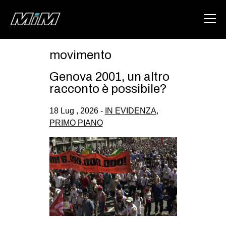
movimento
HOME
Genova 2001, un altro
ABOUT
racconto è possibile?
AREA
18 Lug , 2026 -
IN EVIDENZA
,
PRIMO PIANO
DEGENERAZIONE
GAZA FREESTYLE
CSOA LAMBRETTA
MSM
STUDENTI TSUNAMI
ZAM