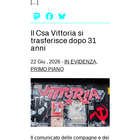
[…]
EVENTI
Mastodon
Facebook
Bluesky
in
Il Csa Vittoria si
Fb
trasferisce dopo 31
anni
tw
22 Giu , 2026 -
IN EVIDENZA
,
bsky
PRIMO PIANO
ms
SEARCH
Il comunicato delle compagne e dei