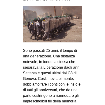
CULTURE
ARTE
CINEMA
MANIFESTI
MUSICA
RECENSIONI
Sono passati 25 anni, il tempo di
INTERNAZIONALE
una generazione. Una distanza
notevole, in fondo la stessa che
AFRICA
separava la Liberazione dagli anni
AMERICHE
Settanta e questi ultimi dal G8 di
ESTREMO ORIENTE
Genova. Così, inevitabilmente,
dobbiamo fare i conti con le insidie
EUROPA
di tutti gli anniversari, che da una
MEDIO ORIENTE
parte costringono a riannodare gli
imprescindibili fili della memoria,
MONDO