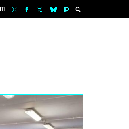
in
Fb
tw
bsky
ms
SEARCH
TI