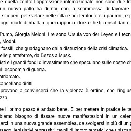
o e quella contro l’oppressione internazionale non sono due fr
e un nuovo patto tra di noi, con la scommessa di lavorare
cioperi, per svelare nelle città e nei territori i re, i padroni, e 
 ogni modo di ribaltare quei rapporti di forza che li consolidano.
Trump, Giorgia Meloni. I re sono Ursula von der Leyen e i tecn
g, Modhi.
fossili, che guadagnano dalla distruzione della crisi climatica.
 delle piattaforme, da Bezos a Musk.
risti e i grandi fondi d’investimento che speculano sulle nostre cit
dell’economia di guerra.
patriarcato.
ancellano diritti.
 provano a convincerci che la violenza è ordine, che l’ingius
ezza.
e il primo passo è andato bene. E per mettere in pratica le t
bbiamo bisogno di fissare nuove manifestazioni in un calend
zarci in una nuova grande assemblea, da svolgersi in più di u
aggi legislativi repressivi, tavoli di lavoro tematici che uniscan