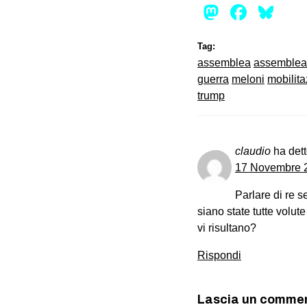
Mastod
Face
Bl
Tag:
assemblea
assemblea
guerra
meloni
mobilita
trump
claudio
ha dett
17 Novembre 2
Parlare di re s
siano state tutte volut
vi risultano?
Rispondi
Lascia un comme