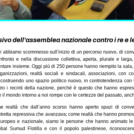
sivo dell’assemblea nazionale contro i re e l
ri abbiamo scommesso sull’inizio di un percorso nuovo, di conv
fronto e nella discussione collettiva, aperta, plurale e larg
ntare insieme. Oggi più di 250 persone hanno riempito la sala, p
, organizzazioni, realtà sociali e sindacali, associazioni, con 
o costruendo uno spazio politico nuovo, in controtendenza con
ntro i recinti della nazione, perché è questo che hanno espre
e il mondo intorno a noi rompe con le certezze del passato, anc
e realtà che dall’anno scorso hanno aperto spazi di conv
stretta repressiva che avanzava; come realtà che hanno promos
 europeo e nazionale, siamo le persone che hanno animato le 
obal Sumud Flotilla e con il popolo palestinese, riconoscen