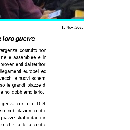
16 Nov , 2025
e loro guerre
ergenza, costruito non
a, nelle assemblee e in
rovenienti dai territori
collegamenti europei ed
 vecchi e nuovi schemi
sso le grandi piazze di
he noi dobbiamo farlo.
ergenza contro il DDL
so mobilitazioni contro
piazze strabordanti in
do che la lotta contro