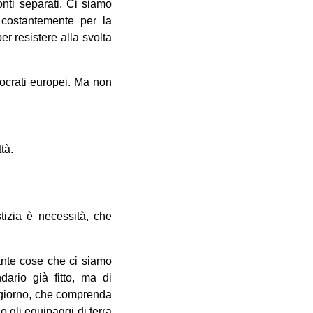
onti separati. Ci siamo
 costantemente per la
per resistere alla svolta
ocrati europei. Ma non
tà.
tizia è necessità, che
ante cose che ci siamo
ario già fitto, ma di
n giorno, che comprenda
o gli equipaggi di terra