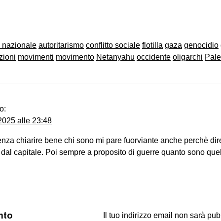
on
book
uesky
 nazionale
autoritarismo
conflitto sociale
flotilla
gaza
genocidio
zioni
movimenti
movimento
Netanyahu
occidente
oligarchi
Pale
o:
025 alle 23:48
enza chiarire bene chi sono mi pare fuorviante anche perchè dire
e dal capitale. Poi sempre a proposito di guerre quanto sono quel
nto
Il tuo indirizzo email non sarà pub