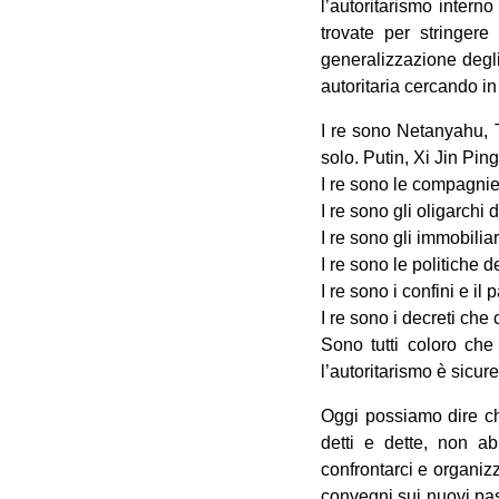
l’autoritarismo intern
trovate per stringer
generalizzazione degli s
autoritaria cercando in
I re sono Netanyahu, 
solo. Putin, Xi Jin Pin
I re sono le compagnie 
I re sono gli oligarchi
I re sono gli immobilia
I re sono le politiche 
I re sono i confini e il 
I re sono i decreti che c
Sono tutti coloro che
l’autoritarismo è sicur
Oggi possiamo dire ch
detti e dette, non a
confrontarci e organiz
convegni sui nuovi pass