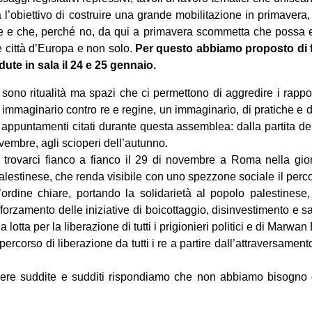
 l’obiettivo di costruire una grande mobilitazione in primavera
paese e che, perché no, da qui a primavera scommetta che possa e
e città d’Europa e non solo.
Per questo abbiamo proposto di f
dute in sala il 24 e 25 gennaio.
ono ritualità ma spazi che ci permettono di aggredire i rappor
immaginario contro re e regine, un immaginario, di pratiche e di
i appuntamenti citati durante questa assemblea: dalla partita d
embre, agli scioperi dell’autunno.
trovarci fianco a fianco il 29 di novembre a Roma nella gior
palestinese, che renda visibile con uno spezzone sociale il perco
ordine chiare, portando la solidarietà al popolo palestinese, 
fforzamento delle iniziative di boicottaggio, disinvestimento e s
a lotta per la liberazione di tutti i prigionieri politici e di Marwan
rcorso di liberazione da tutti i re a partire dall’attraversamento di 
sere suddite e sudditi rispondiamo che non abbiamo bisogno