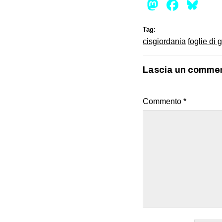
Mastod
Face
Bl
Tag:
cisgiordania
foglie di 
Lascia un comme
Commento
*