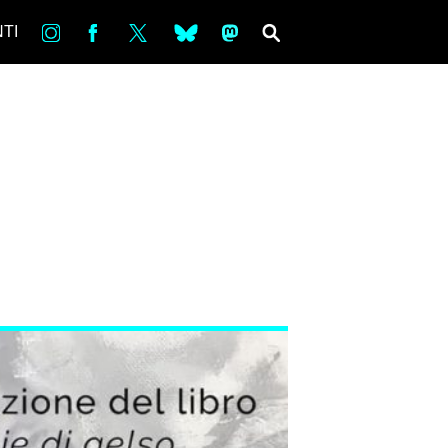
in
Fb
tw
bsky
ms
SEARCH
TI