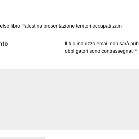
on
book
uesky
gelso
libro
Palestina
presentazione
territori occupati
zam
nto
Il tuo indirizzo email non sarà pub
obbligatori sono contrassegnati
*