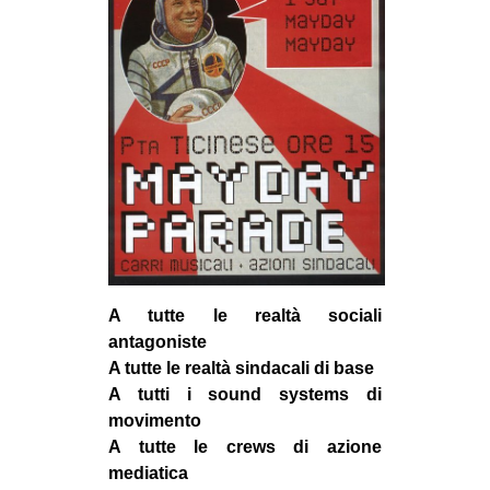
EVENTI
in
Fb
tw
bsky
ms
A tutte le realtà sociali
SEARCH
antagoniste
A tutte le realtà sindacali di base
A tutti i sound systems di
movimento
A tutte le crews di azione
mediatica