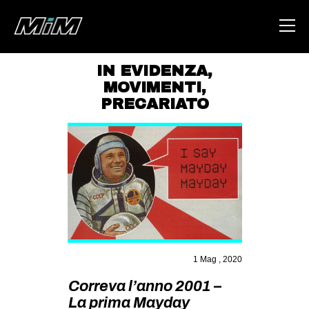
IN EVIDENZA
,
MOVIMENTI
,
HOME
PRECARIATO
ABOUT
AREA
DEGENERAZIONE
GAZA FREESTYLE
CSOA LAMBRETTA
MSM
1 Mag , 2020
STUDENTI TSUNAMI
Correva l’anno 2001 –
ZAM
La prima Mayday