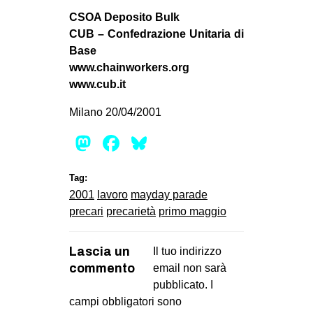
CSOA Deposito Bulk
CUB – Confedrazione Unitaria di
Base
www.chainworkers.org
www.cub.it
Milano 20/04/2001
Mastodon
Facebook
Bluesky
Tag:
2001
lavoro
mayday parade
precari
precarietà
primo maggio
Lascia un
Il tuo indirizzo
commento
email non sarà
pubblicato.
I
campi obbligatori sono