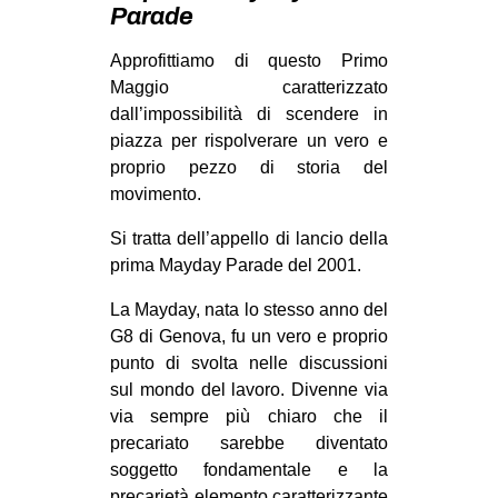
Parade
MILANO
MOBILITAZIONI
Approfittiamo di questo Primo
Maggio caratterizzato
SPAZI
dall’impossibilità di scendere in
SPORT POPOLARE
piazza per rispolverare un vero e
proprio pezzo di storia del
MOVIMENTI
movimento.
AMBIENTE
Si tratta dell’appello di lancio della
ANTIFASCISMO
prima Mayday Parade del 2001.
DIRITTO ALL’ABITARE
La Mayday, nata lo stesso anno del
GENERI
G8 di Genova, fu un vero e proprio
MIGRAZIONI
punto di svolta nelle discussioni
sul mondo del lavoro. Divenne via
PRECARIATO
via sempre più chiaro che il
REPRESSIONE
precariato sarebbe diventato
soggetto fondamentale e la
STUDENTI
precarietà elemento caratterizzante