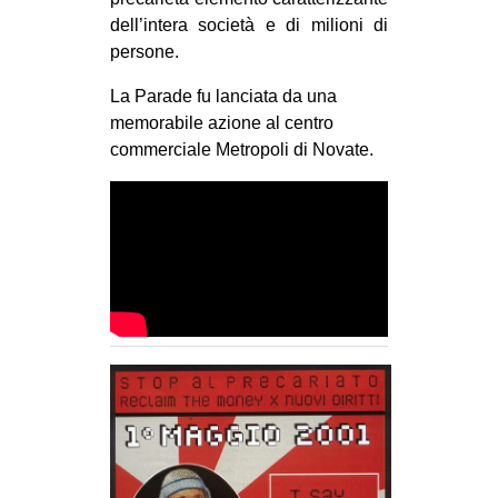
CULTURE
dell’intera società e di milioni di
persone.
ARTE
La Parade fu lanciata da una
CINEMA
memorabile azione al centro
MANIFESTI
commerciale Metropoli di Novate.
MUSICA
RECENSIONI
INTERNAZIONALE
AFRICA
AMERICHE
ESTREMO ORIENTE
EUROPA
MEDIO ORIENTE
MONDO