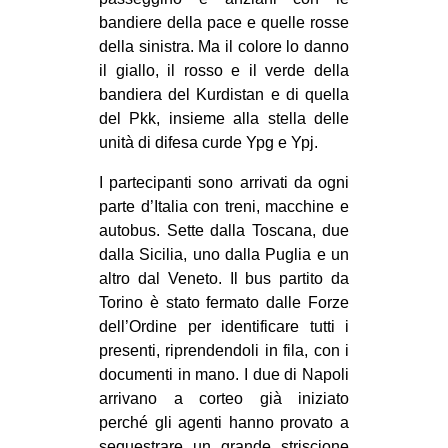
bandiere della pace e quelle rosse
EVENTI
della sinistra. Ma il colore lo danno
il giallo, il rosso e il verde della
in
bandiera del Kurdistan e di quella
Fb
del Pkk, insieme alla stella delle
unità di difesa curde Ypg e Ypj.
tw
I partecipanti sono arrivati da ogni
bsky
parte d’Italia con treni, macchine e
autobus. Sette dalla Toscana, due
ms
dalla Sicilia, uno dalla Puglia e un
altro dal Veneto. Il bus partito da
SEARCH
Torino è stato fermato dalle Forze
dell’Ordine per identificare tutti i
presenti, riprendendoli in fila, con i
documenti in mano. I due di Napoli
arrivano a corteo già iniziato
perché gli agenti hanno provato a
sequestrare un grande striscione