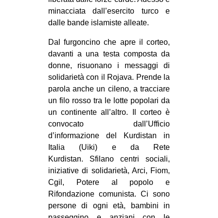
CULTURE
minacciata dall’esercito turco e
dalle bande islamiste alleate.
ARTE
Dal furgoncino che apre il corteo,
CINEMA
davanti a una testa composta da
MANIFESTI
donne, risuonano i messaggi di
MUSICA
solidarietà con il Rojava. Prende la
parola anche un cileno, a tracciare
RECENSIONI
un filo rosso tra le lotte popolari da
INTERNAZIONALE
un continente all’altro. Il corteo è
convocato dall’Ufficio
AFRICA
d’informazione del Kurdistan in
AMERICHE
Italia (Uiki) e da Rete
Kurdistan. Sfilano centri sociali,
ESTREMO ORIENTE
iniziative di solidarietà, Arci, Fiom,
EUROPA
Cgil, Potere al popolo e
Rifondazione comunista. Ci sono
MEDIO ORIENTE
persone di ogni età, bambini in
MONDO
passeggino e anziani con le