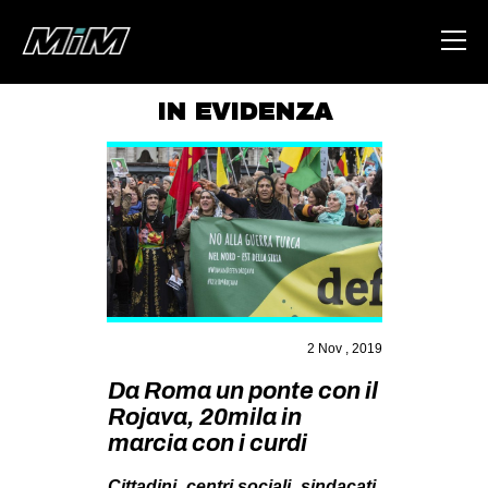
IN EVIDENZA
HOME
ABOUT
AREA
DEGENERAZIONE
GAZA FREESTYLE
CSOA LAMBRETTA
2 Nov , 2019
MSM
Da Roma un ponte con il
Rojava, 20mila in
STUDENTI TSUNAMI
marcia con i curdi
ZAM
Cittadini, centri sociali, sindacati,