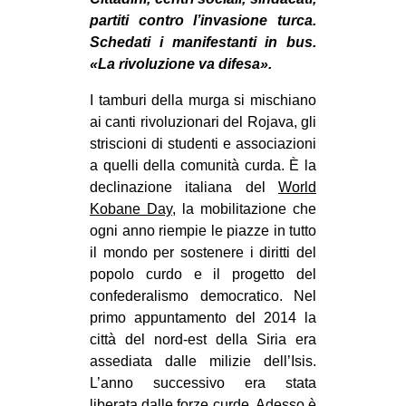
MILANO
partiti contro l’invasione turca.
MOBILITAZIONI
Schedati i manifestanti in bus.
«La rivoluzione va difesa».
SPAZI
I tamburi della murga si mischiano
SPORT POPOLARE
ai canti rivoluzionari del Rojava, gli
MOVIMENTI
striscioni di studenti e associazioni
a quelli della comunità curda. È la
AMBIENTE
declinazione italiana del
World
ANTIFASCISMO
Kobane Day
, la mobilitazione che
ogni anno riempie le piazze in tutto
DIRITTO ALL’ABITARE
il mondo per sostenere i diritti del
GENERI
popolo curdo e il progetto del
MIGRAZIONI
confederalismo democratico. Nel
primo appuntamento del 2014 la
PRECARIATO
città del nord-est della Siria era
REPRESSIONE
assediata dalle milizie dell’Isis.
L’anno successivo era stata
STUDENTI
liberata dalle forze curde. Adesso è