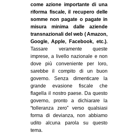
come azione importante di una
EVENTI
riforma fiscale, il recupero delle
somme non pagate o pagate in
in
misura minima dalle aziende
transnazionali del web ( Amazon,
Fb
Google, Apple, Facebook, etc.).
Tassare veramente queste
tw
imprese, a livello nazionale e non
bsky
dove più conveniente per loro,
sarebbe il compito di un buon
ms
governo. Senza dimenticare la
grande evasione fiscale che
SEARCH
flagella il nostro paese. Da questo
governo, pronto a dichiarare la
“tolleranza zero” verso qualsiasi
forma di devianza, non abbiamo
udito alcuna parola su questo
tema.