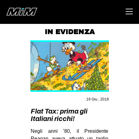
IN EVIDENZA
HOME
ABOUT
AREA
DEGENERAZIONE
GAZA FREESTYLE
CSOA LAMBRETTA
19 Giu , 2018
MSM
Flat Tax: prima gli
Italiani ricchi!
STUDENTI TSUNAMI
ZAM
Negli anni ’80, il Presidente
Reagan aveva attuato un taglio