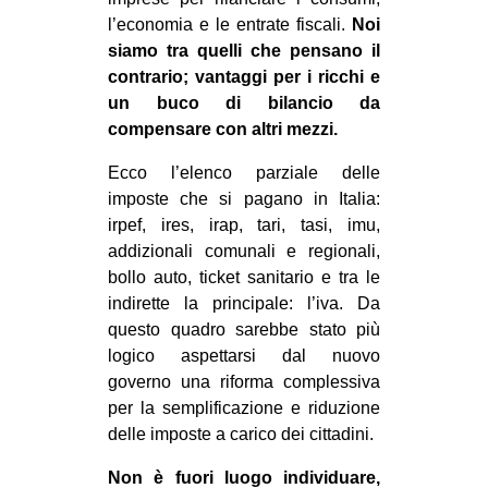
CULTURE
l’economia e le entrate fiscali.
Noi
siamo tra quelli che pensano il
ARTE
contrario; vantaggi per i ricchi e
CINEMA
un buco di bilancio da
compensare con altri mezzi.
MANIFESTI
MUSICA
Ecco l’elenco parziale delle
imposte che si pagano in Italia:
RECENSIONI
irpef, ires, irap, tari, tasi, imu,
INTERNAZIONALE
addizionali comunali e regionali,
bollo auto, ticket sanitario e tra le
AFRICA
indirette la principale: l’iva. Da
AMERICHE
questo quadro sarebbe stato più
logico aspettarsi dal nuovo
ESTREMO ORIENTE
governo una riforma complessiva
EUROPA
per la semplificazione e riduzione
delle imposte a carico dei cittadini.
MEDIO ORIENTE
MONDO
Non è fuori luogo individuare,