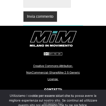
Creative Commons Attribution-
NonCommercial-ShareAlike 2.5 Generic
License.
CONTATTI:
Utilizziamo i cookie per essere sicuri che tu possa avere la
milanoinmovimento@gmail.com
migliore esperienza sul nostro sito. Se continui ad utilizzare
SEGUICI SU:
questo sito noi assumiamo che tu ne sia felice.