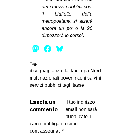
per i mezzi pubblici così
il biglietto della
metropolitana si alzerà
ancora un po’ o la 90
dimezzerà le corse”.
Mastodon
Facebook
Bluesky
Tag:
disuguaglianza
flat tax
Lega Nord
multinazionali
poveri
ricchi
salvini
servizi pubblici
tagli
tasse
Lascia un
Il tuo indirizzo
commento
email non sarà
pubblicato.
I
campi obbligatori sono
contrassegnati
*