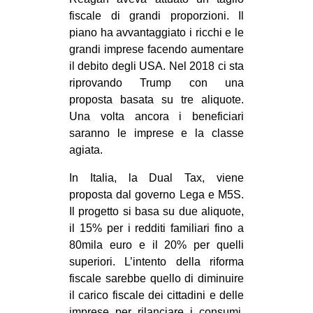
MILANO
fiscale di grandi proporzioni. Il
MOBILITAZIONI
piano ha avvantaggiato i ricchi e le
grandi imprese facendo aumentare
SPAZI
il debito degli USA. Nel 2018 ci sta
SPORT POPOLARE
riprovando Trump con una
proposta basata su tre aliquote.
MOVIMENTI
Una volta ancora i beneficiari
AMBIENTE
saranno le imprese e la classe
agiata.
ANTIFASCISMO
In Italia, la Dual Tax, viene
DIRITTO ALL’ABITARE
proposta dal governo Lega e M5S.
GENERI
Il progetto si basa su due aliquote,
MIGRAZIONI
il 15% per i redditi familiari fino a
80mila euro e il 20% per quelli
PRECARIATO
superiori. L’intento della riforma
REPRESSIONE
fiscale sarebbe quello di diminuire
il carico fiscale dei cittadini e delle
STUDENTI
imprese per rilanciare i consumi,