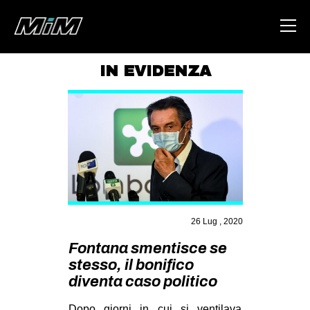
IN EVIDENZA
HOME
ABOUT
AREA
DEGENERAZIONE
GAZA FREESTYLE
CSOA LAMBRETTA
26 Lug , 2020
MSM
Fontana smentisce se
stesso, il bonifico
STUDENTI TSUNAMI
diventa caso politico
ZAM
Dopo giorni in cui si ventilava