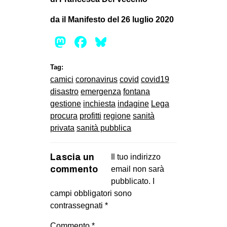
da il Manifesto del 26 luglio 2020
Mastodon
Facebook
Bluesky
Tag:
camici
coronavirus
covid
covid19
disastro
emergenza
fontana
gestione
inchiesta
indagine
Lega
procura
profitti
regione
sanità
privata
sanità pubblica
Lascia un
Il tuo indirizzo
commento
email non sarà
pubblicato.
I
campi obbligatori sono
contrassegnati
*
Commento
*