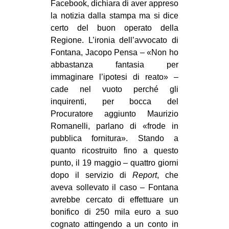
Facebook, dichiara di aver appreso
EVENTI
la notizia dalla stampa ma si dice
certo del buon operato della
in
Regione. L’ironia dell’avvocato di
Fontana, Jacopo Pensa – «Non ho
Fb
abbastanza fantasia per
immaginare l’ipotesi di reato» –
tw
cade nel vuoto perché gli
inquirenti, per bocca del
bsky
Procuratore aggiunto Maurizio
Romanelli, parlano di «frode in
ms
pubblica fornitura». Stando a
quanto ricostruito fino a questo
SEARCH
punto, il 19 maggio – quattro giorni
dopo il servizio di
Report
, che
aveva sollevato il caso – Fontana
avrebbe cercato di effettuare un
bonifico di 250 mila euro a suo
cognato attingendo a un conto in