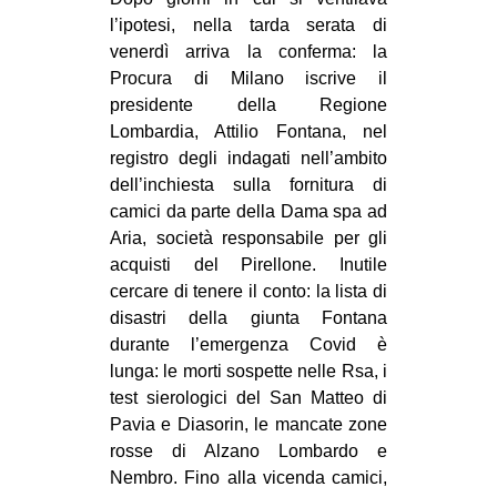
MILANO
l’ipotesi, nella tarda serata di
MOBILITAZIONI
venerdì arriva la conferma: la
Procura di Milano iscrive il
SPAZI
presidente della Regione
SPORT POPOLARE
Lombardia, Attilio Fontana, nel
registro degli indagati nell’ambito
MOVIMENTI
dell’inchiesta sulla fornitura di
AMBIENTE
camici da parte della Dama spa ad
Aria, società responsabile per gli
ANTIFASCISMO
acquisti del Pirellone. Inutile
DIRITTO ALL’ABITARE
cercare di tenere il conto: la lista di
disastri della giunta Fontana
GENERI
durante l’emergenza Covid è
MIGRAZIONI
lunga: le morti sospette nelle Rsa, i
test sierologici del San Matteo di
PRECARIATO
Pavia e Diasorin, le mancate zone
REPRESSIONE
rosse di Alzano Lombardo e
STUDENTI
Nembro. Fino alla vicenda camici,