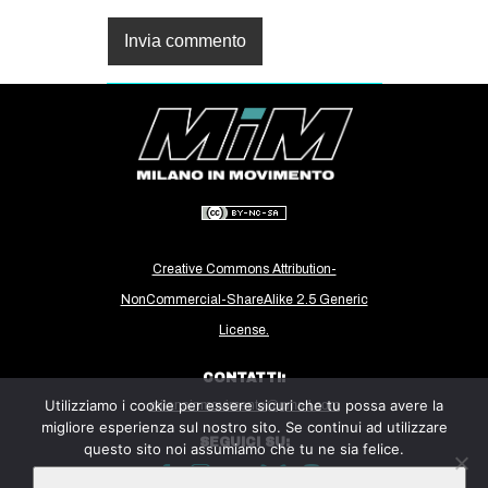
Creative Commons Attribution-
NonCommercial-ShareAlike 2.5 Generic
License.
CONTATTI:
Utilizziamo i cookie per essere sicuri che tu possa avere la
milanoinmovimento@gmail.com
migliore esperienza sul nostro sito. Se continui ad utilizzare
SEGUICI SU:
questo sito noi assumiamo che tu ne sia felice.