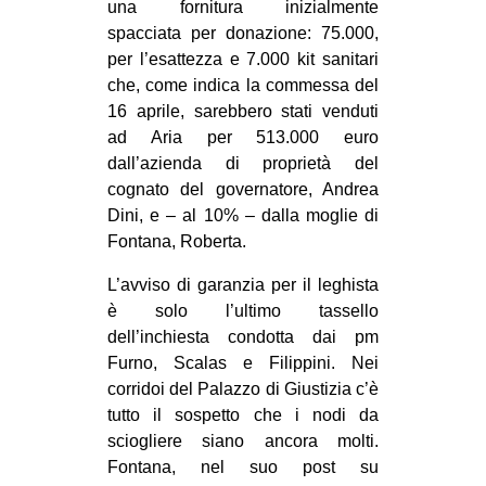
una fornitura inizialmente
CULTURE
spacciata per donazione: 75.000,
ARTE
per l’esattezza e 7.000 kit sanitari
che, come indica la commessa del
CINEMA
16 aprile, sarebbero stati venduti
MANIFESTI
ad Aria per 513.000 euro
dall’azienda di proprietà del
MUSICA
cognato del governatore, Andrea
RECENSIONI
Dini, e – al 10% – dalla moglie di
Fontana, Roberta.
INTERNAZIONALE
L’avviso di garanzia per il leghista
AFRICA
è solo l’ultimo tassello
AMERICHE
dell’inchiesta condotta dai pm
ESTREMO ORIENTE
Furno, Scalas e Filippini. Nei
corridoi del Palazzo di Giustizia c’è
EUROPA
tutto il sospetto che i nodi da
MEDIO ORIENTE
sciogliere siano ancora molti.
Fontana, nel suo post su
MONDO