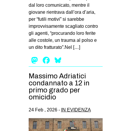
dal loro comunicato, mentre il
EVENTI
giovane rientrava dall’ora d’aria,
per “futili motivi” si sarebbe
in
improvvisamente scagliato contro
gli agenti, “procurando loro ferite
Fb
alle costole, un trauma al polso e
tw
un dito fratturato”.Nel […]
Mastodon
Facebook
Bluesky
bsky
ms
Massimo Adriatici
condannato a 12 in
SEARCH
primo grado per
omicidio
24 Feb , 2026 -
IN EVIDENZA