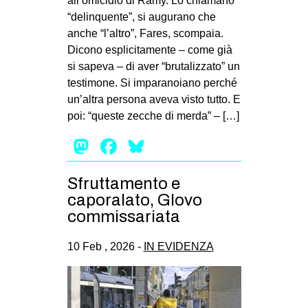
all’omicidio di Ramy. Lo chiamano
“delinquente”, si augurano che
anche “l’altro”, Fares, scompaia.
Dicono esplicitamente – come già
si sapeva – di aver “brutalizzato” un
testimone. Si imparanoiano perché
un’altra persona aveva visto tutto. E
poi: “queste zecche di merda” – […]
Mastodon
Facebook
Bluesky
Sfruttamento e
caporalato, Glovo
commissariata
10 Feb , 2026 -
IN EVIDENZA