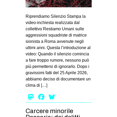
MILANO
MOBILITAZIONI
Riprendiamo Silenzio Stampa la
SPAZI
video-inchiesta realizzata dal
collettivo Restiamo Umani sulle
SPORT POPOLARE
aggressioni squadriste di matrice
MOVIMENTI
sionista a Roma avvenute negli
ultimi anni. Questa l’introduzione al
AMBIENTE
video: Quando il silenzio comincia
ANTIFASCISMO
a fare troppo rumore, nessuno può
più permettersi di ignorarlo. Dopo i
DIRITTO ALL’ABITARE
gravissimi fatti del 25 Aprile 2026,
GENERI
abbiamo deciso di documentare un
MIGRAZIONI
clima di […]
PRECARIATO
Mastodon
Facebook
Bluesky
REPRESSIONE
Carcere minorile
STUDENTI