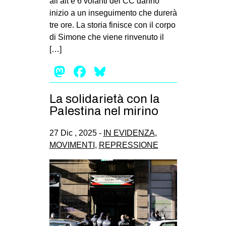
all’alt e 6 volanti dei CC danno
inizio a un inseguimento che durerà
tre ore. La storia finisce con il corpo
di Simone che viene rinvenuto il
[…]
Mastodon
Facebook
Bluesky
La solidarietà con la
Palestina nel mirino
27 Dic , 2025 -
IN EVIDENZA
,
MOVIMENTI
,
REPRESSIONE