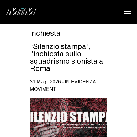
inchiesta
HOME
“Silenzio stampa”,
ABOUT
l’inchiesta sullo
squadrismo sionista a
AREA
Roma
DEGENERAZIONE
31 Mag , 2026 -
IN EVIDENZA
,
GAZA FREESTYLE
MOVIMENTI
CSOA LAMBRETTA
MSM
STUDENTI TSUNAMI
ZAM