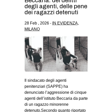
Beccaria: dei delitti
CULTURE
degli agenti, delle pene
dei ragazzi detenuti
ARTE
CINEMA
28 Feb , 2026 -
IN EVIDENZA
,
MILANO
MANIFESTI
MUSICA
RECENSIONI
INTERNAZIONALE
AFRICA
AMERICHE
Il sindacato degli agenti
ESTREMO ORIENTE
penitenziari (SAPPE) ha
EUROPA
denunciato l’aggressione di cinque
agenti dell’istituto Beccaria da parte
MEDIO ORIENTE
di un ragazzo minorenne
MONDO
detenuto.Secondo quanto riportato