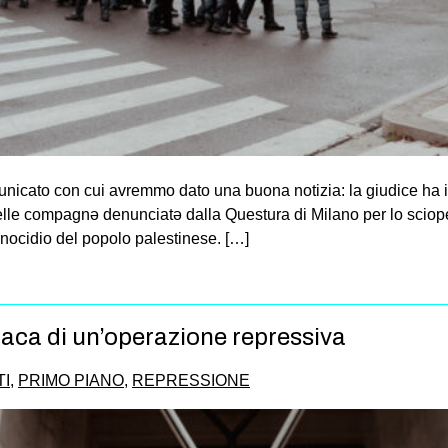
nicato con cui avremmo dato una buona notizia: la giudice ha inf
/delle compagnə denunciatə dalla Questura di Milano per lo sciop
enocidio del popolo palestinese. […]
naca di un’operazione repressiva
I
,
PRIMO PIANO
,
REPRESSIONE