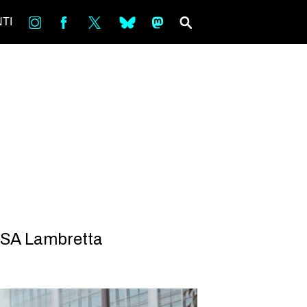
in
Fb
tw
bsky
ms
SEARCH
TI
 CSA Lambretta