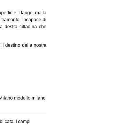
perficie il fango, ma la
l tramonto, incapace di
na destra cittadina che
il destino della nostra
Milano
modello milano
blicato.
I campi