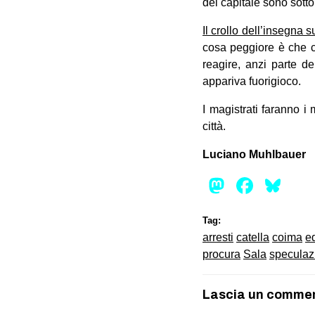
del capitale sono sott
Il crollo dell’insegna s
cosa peggiore è che ch
reagire, anzi parte de
appariva fuorigioco.
I magistrati faranno i
città.
Luciano Muhlbauer
Mastod
Face
Bl
Tag:
arresti
catella
coima
ed
procura
Sala
speculazi
Lascia un comme