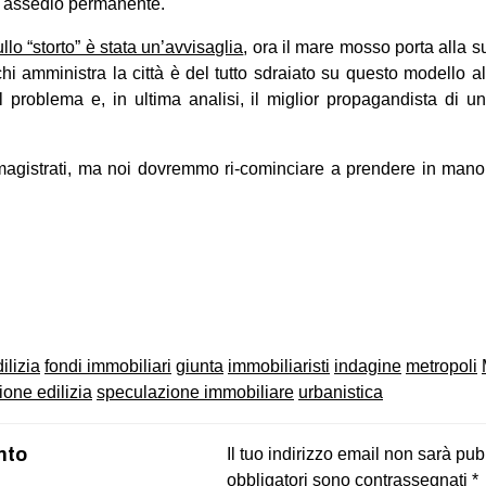
o assedio permanente.
ullo “storto” è stata un’avvisaglia
, ora il mare mosso porta alla su
i amministra la città è del tutto sdraiato su questo modello a
l problema e, in ultima analisi, il miglior propagandista di u
 magistrati, ma noi dovremmo ri-cominciare a prendere in mano 
on
book
uesky
ilizia
fondi immobiliari
giunta
immobiliaristi
indagine
metropoli
one edilizia
speculazione immobiliare
urbanistica
nto
Il tuo indirizzo email non sarà pub
obbligatori sono contrassegnati
*