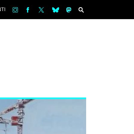
in
Fb
tw
bsky
ms
SEARCH
TI