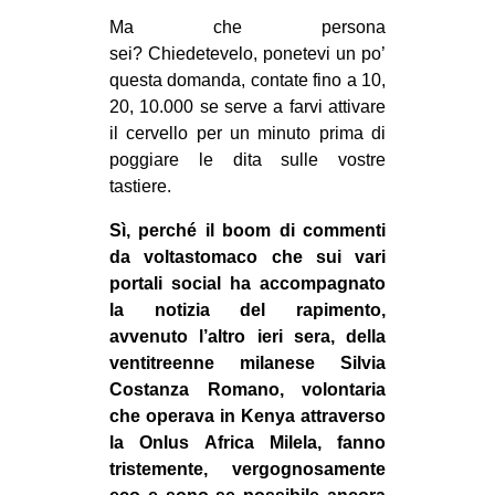
MILANO
Ma che persona
MOBILITAZIONI
sei? Chiedetevelo, ponetevi un po’
questa domanda, contate fino a 10,
SPAZI
20, 10.000 se serve a farvi attivare
SPORT POPOLARE
il cervello per un minuto prima di
poggiare le dita sulle vostre
MOVIMENTI
tastiere.
AMBIENTE
Sì, perché il boom di commenti
ANTIFASCISMO
da voltastomaco che sui vari
portali social ha accompagnato
DIRITTO ALL’ABITARE
la notizia del rapimento,
GENERI
avvenuto l’altro ieri sera, della
MIGRAZIONI
ventitreenne milanese Silvia
Costanza Romano, volontaria
PRECARIATO
che operava in Kenya attraverso
REPRESSIONE
la Onlus Africa Milela, fanno
tristemente, vergognosamente
STUDENTI