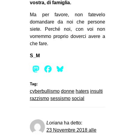
vostra, di famiglia.
Ma per favore, non fatevelo
domandare da noi che persone
siete. Perché noi, con voi non
vorremmo proprio doverci avere a
che fare.
S_M
Mastodon
Facebook
Bluesky
Tag:
cyberbullismo
donne
haters
insulti
razzismo
sessismo
social
Loriana
ha detto:
23 Novembre 2018 alle