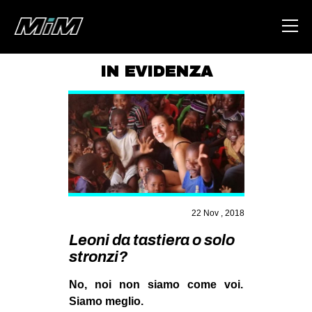
IN EVIDENZA
HOME
ABOUT
AREA
DEGENERAZIONE
GAZA FREESTYLE
22 Nov , 2018
CSOA LAMBRETTA
Leoni da tastiera o solo
MSM
stronzi?
STUDENTI TSUNAMI
No, noi non siamo come voi.
ZAM
Siamo meglio.