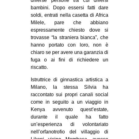
diverse persone tra cui diversi
bambini. Dopo essersi fatti dare
EVENTI
soldi, entrati nella casetta di Africa
in
Milele, pare che abbiano
espressamente chiesto dove si
Fb
trovasse “la straniera bianca”, che
hanno portato con loro, non è
tw
chiaro se per avere una garanzia di
fuga o ai fini di richiedere un
bsky
riscatto.
ms
Istruttrice di ginnastica artistica a
Milano, la stessa Silvia ha
SEARCH
raccontato sui propri canali social
come in seguito a un viaggio in
Kenya avvenuto quest’estate,
durante il quale ha fatto
un’esperienza di volontariato
nell’orfanotrofio del villaggio di