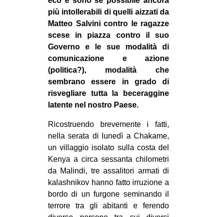
eco e sono se possibile ancora
CULTURE
più intollerabili di quelli aizzati da
Matteo Salvini contro le ragazze
ARTE
scese in piazza contro il suo
CINEMA
Governo e le sue modalità di
comunicazione e azione
MANIFESTI
(politica?), modalità che
MUSICA
sembrano essere in grado di
RECENSIONI
risvegliare tutta la beceraggine
latente nel nostro Paese.
INTERNAZIONALE
Ricostruendo brevemente i fatti,
AFRICA
nella serata di lunedì a Chakame,
AMERICHE
un villaggio isolato sulla costa del
Kenya a circa sessanta chilometri
ESTREMO ORIENTE
da Malindi, tre assalitori armati di
EUROPA
kalashnikov hanno fatto irruzione a
bordo di un furgone seminando il
MEDIO ORIENTE
terrore tra gli abitanti e ferendo
MONDO