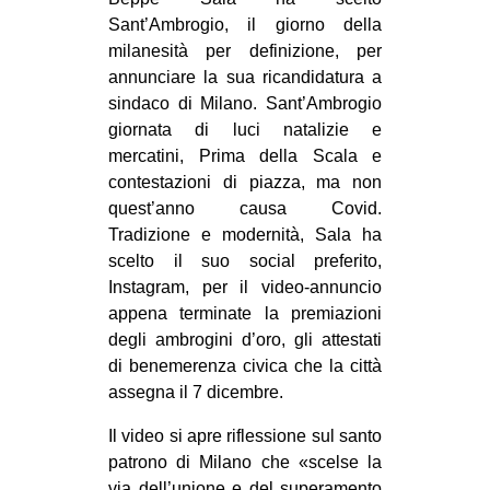
MILANO
Sant’Ambrogio, il giorno della
MOBILITAZIONI
milanesità per definizione, per
annunciare la sua ricandidatura a
SPAZI
sindaco di Milano. Sant’Ambrogio
SPORT POPOLARE
giornata di luci natalizie e
mercatini, Prima della Scala e
MOVIMENTI
contestazioni di piazza, ma non
AMBIENTE
quest’anno causa Covid.
Tradizione e modernità, Sala ha
ANTIFASCISMO
scelto il suo social preferito,
DIRITTO ALL’ABITARE
Instagram, per il video-annuncio
appena terminate la premiazioni
GENERI
degli ambrogini d’oro, gli attestati
MIGRAZIONI
di benemerenza civica che la città
assegna il 7 dicembre.
PRECARIATO
REPRESSIONE
Il video si apre riflessione sul santo
patrono di Milano che «scelse la
STUDENTI
via dell’unione e del superamento