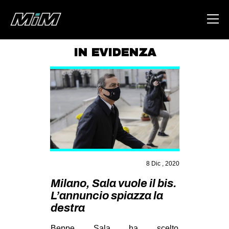
IN EVIDENZA
HOME
ABOUT
AREA
DEGENERAZIONE
GAZA FREESTYLE
CSOA LAMBRETTA
8 Dic , 2020
MSM
Milano, Sala vuole il bis.
L’annuncio spiazza la
STUDENTI TSUNAMI
destra
ZAM
Beppe Sala ha scelto