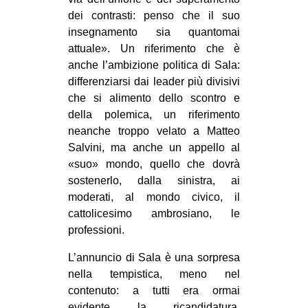
CULTURE
dei contrasti: penso che il suo
insegnamento sia quantomai
ARTE
attuale». Un riferimento che è
CINEMA
anche l’ambizione politica di Sala:
differenziarsi dai leader più divisivi
MANIFESTI
che si alimento dello scontro e
MUSICA
della polemica, un riferimento
RECENSIONI
neanche troppo velato a Matteo
Salvini, ma anche un appello al
INTERNAZIONALE
«suo» mondo, quello che dovrà
sostenerlo, dalla sinistra, ai
AFRICA
moderati, al mondo civico, il
AMERICHE
cattolicesimo ambrosiano, le
ESTREMO ORIENTE
professioni.
EUROPA
L’annuncio di Sala è una sorpresa
nella tempistica, meno nel
MEDIO ORIENTE
contenuto: a tutti era ormai
MONDO
evidente la ricandidatura.