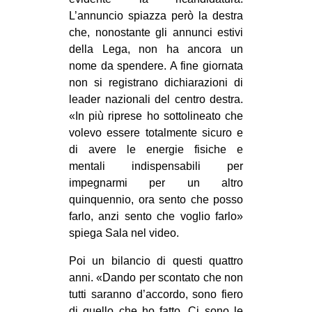
L’annuncio spiazza però la destra
EVENTI
che, nonostante gli annunci estivi
della Lega, non ha ancora un
in
nome da spendere. A fine giornata
Fb
non si registrano dichiarazioni di
leader nazionali del centro destra.
tw
«In più riprese ho sottolineato che
volevo essere totalmente sicuro e
bsky
di avere le energie fisiche e
mentali indispensabili per
ms
impegnarmi per un altro
quinquennio, ora sento che posso
SEARCH
farlo, anzi sento che voglio farlo»
spiega Sala nel video.
Poi un bilancio di questi quattro
anni. «Dando per scontato che non
tutti saranno d’accordo, sono fiero
di quello che ho fatto. Ci sono le