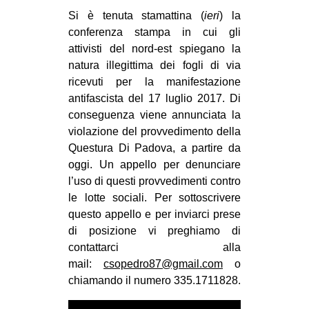
MILANO
Si è tenuta stamattina (
ieri
) la
MOBILITAZIONI
conferenza stampa
in cui gli
attivisti del nord-est spiegano la
SPAZI
natura illegittima dei fogli di via
SPORT POPOLARE
ricevuti per la manifestazione
antifascista del 17 luglio 2017. Di
MOVIMENTI
conseguenza viene annunciata la
AMBIENTE
violazione del provvedimento della
Questura Di Padova, a partire da
ANTIFASCISMO
oggi. Un appello per denunciare
DIRITTO ALL’ABITARE
l’uso di questi provvedimenti contro
le lotte sociali. Per sottoscrivere
GENERI
questo appello e per inviarci prese
MIGRAZIONI
di posizione vi preghiamo di
contattarci alla
PRECARIATO
mail:
csopedro87@gmail.com
o
REPRESSIONE
chiamando il numero 335.1711828.
STUDENTI