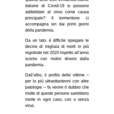
MILANO
italiane di Covid-19 si possono
MOBILITAZIONI
addebitare al virus come causa
principale? Il tormentone ci
SPAZI
accompagna sin dai primi giorni
SPORT POPOLARE
della pandemia.
MOVIMENTI
Da un lato, è difficile spiegare le
decine di migliaia di morti in più
AMBIENTE
registrate nel 2020 rispetto all’anno
ANTIFASCISMO
scorso con motivi diversi dalla
pandemia.
DIRITTO ALL’ABITARE
GENERI
Dall’altro, il profilo delle vittime –
per lo più ultraottantenni con altre
MIGRAZIONI
patologie – fa venire il dubbio che
PRECARIATO
molte di queste persone sarebbero
morte in ogni caso, con o senza
REPRESSIONE
virus.
STUDENTI