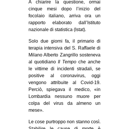
A chiarire la questione, ormai
CULTURE
cinque mesi dopo l’inizio del
ARTE
focolaio italiano, arriva ora un
rapporto elaborato dall’Istituto
CINEMA
nazionale di statistica (Istat).
MANIFESTI
Solo due giorni fa, il primario di
MUSICA
terapia intensiva del S. Raffaele di
RECENSIONI
Milano Alberto Zangrillo sosteneva
al quotidiano
Il Tempo
che anche
INTERNAZIONALE
le vittime di incidenti stradali, se
positive al coronavirus, oggi
AFRICA
vengono attribuite al Covid-19.
AMERICHE
Perciò, spiegava il medico, «in
ESTREMO ORIENTE
Lombardia nessuno muore per
colpa del virus da almeno un
EUROPA
mese».
MEDIO ORIENTE
Le cose purtroppo non stanno così.
MONDO
Stabilire le cause di morte è