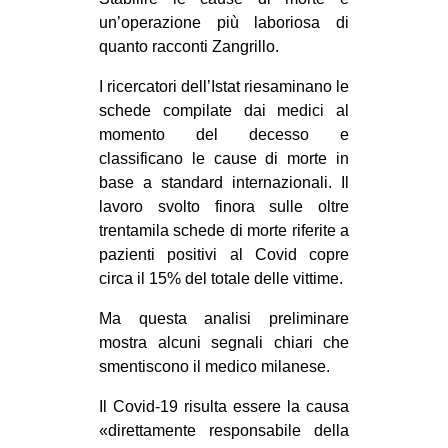
un’operazione più laboriosa di
EVENTI
quanto racconti Zangrillo.
in
I ricercatori dell’Istat riesaminano le
schede compilate dai medici al
Fb
momento del decesso e
classificano le cause di morte in
tw
base a standard internazionali. Il
bsky
lavoro svolto finora sulle oltre
trentamila schede di morte riferite a
ms
pazienti positivi al Covid copre
circa il 15% del totale delle vittime.
SEARCH
Ma questa analisi preliminare
mostra alcuni segnali chiari che
smentiscono il medico milanese.
Il Covid-19 risulta essere la causa
«direttamente responsabile della