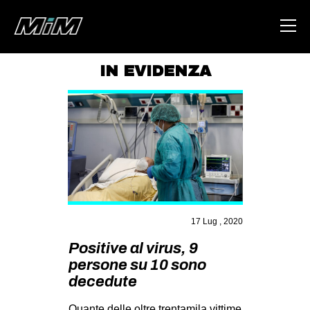
IN EVIDENZA
HOME
ABOUT
AREA
DEGENERAZIONE
GAZA FREESTYLE
CSOA LAMBRETTA
17 Lug , 2020
MSM
Positive al virus, 9
persone su 10 sono
STUDENTI TSUNAMI
decedute
ZAM
Quante delle oltre trentamila vittime