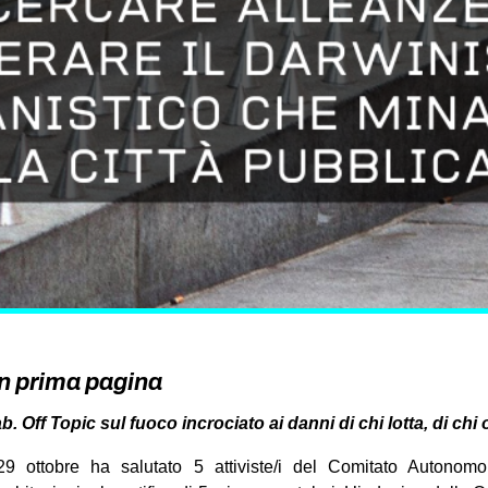
in prima pagina
. Off Topic sul fuoco incrociato ai danni di chi lotta, di chi 
29 ottobre ha salutato 5 attiviste/i del Comitato Autonom