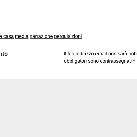
on
book
uesky
la casa
media
narrazione
perquisizioni
nto
Il tuo indirizzo email non sarà pub
obbligatori sono contrassegnati
*