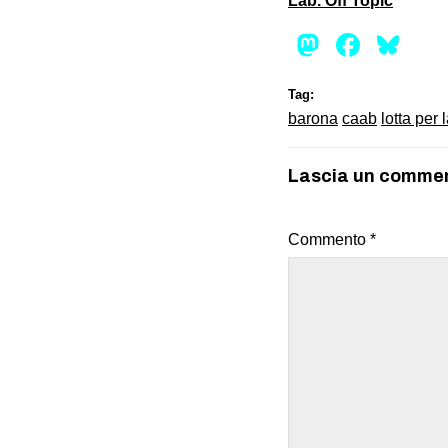
Lab. Off Topic
Mastod
Face
Bl
Tag:
barona
caab
lotta per 
Lascia un comme
Commento
*