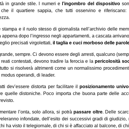
ità in grande stile. I numeri e
l’ingombro del dispositivo
son
che il quartiere sappia, che tutti osservino e riferiscano: l
ezza.
 stampa e il ruolo stesso di giornalista nell’archivio delle me
a appena dopo l’ingresso negli appartamenti, a cascata arrivano i
eglio precisati virgolettati,
il taglia e cuci morboso delle parol
 grande, sempre. Ci devono essere degli arresti, qualcuno (sempre
i reati contestati, devono tradire la ferocia e la
pericolosità soc
utto si risolverà altrimenti come un normalissimo procedimento 
di modus operandi, di leader.
tti dev’essere distorta per facilitare il
posizionamento univo
tare quelle distoniche. Poco importa che buona parte delle acc
revisto.
mentare l’onta, solo allora, si potrà
passare oltre
. Delle scar
veleranno infondate, dell’esito dei successivi gradi di giudizi
hi ha visto il telegiornale, di chi si è affacciato al balcone, di ch