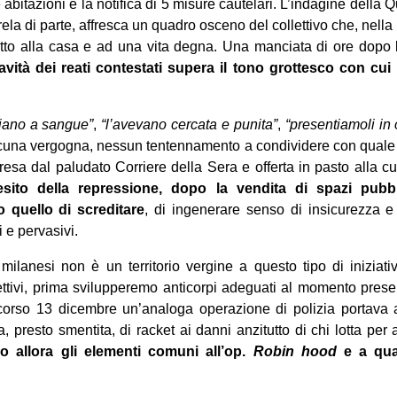
 abitazioni e la notifica di 5 misure cautelari. L’indagine della 
la di parte, affresca un quadro osceno del collettivo che, nella 
iritto alla casa e ad una vita degna. Una manciata di ore dopo 
avità dei reati contestati supera il tono grottesco con cui
iano a sangue”
,
“l’avevano cercata e punita”
,
“presentiamoli in 
cuna vergogna, nessun tentennamento a condividere con quale
presa dal paludato Corriere della Sera e offerta in pasto alla cu
esito della repressione, dopo la vendita di spazi pubblic
o quello di screditare
, di ingenerare senso di insicurezza e 
i e pervasivi.
 milanesi non è un territorio vergine a questo tipo di inizia
ttivi, prima svilupperemo anticorpi adeguati al momento pres
rso 13 dicembre un’analoga operazione di polizia portava all
 presto smentita, di racket ai danni anzitutto di chi lotta per a
o allora gli elementi comuni all’op.
Robin hood
e a qua