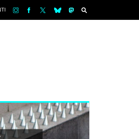
in
Fb
tw
bsky
ms
SEARCH
TI