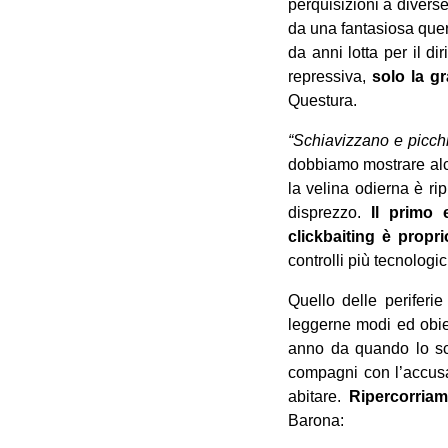
perquisizioni a diverse
da una fantasiosa quere
da anni lotta per il d
repressiva,
solo la gr
Questura.
“Schiavizzano e picch
dobbiamo mostrare al
la velina odierna è ri
disprezzo.
Il primo 
clickbaiting è propri
controlli più tecnologic
Quello delle periferie
leggerne modi ed obie
anno da quando lo sco
compagni con l’accusa,
abitare.
Ripercorriam
Barona: