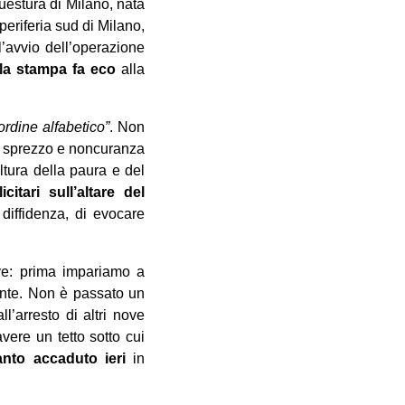
Questura di Milano, nata
periferia sud di Milano,
l’avvio dell’operazione
 la stampa fa eco
alla
ordine alfabetico”
. Non
 sprezzo e noncuranza
ltura della paura e del
itari sull’altare del
diffidenza, di evocare
tive: prima impariamo a
ente. Non è passato un
’arresto di altri nove
vere un tetto sotto cui
nto accaduto ieri
in