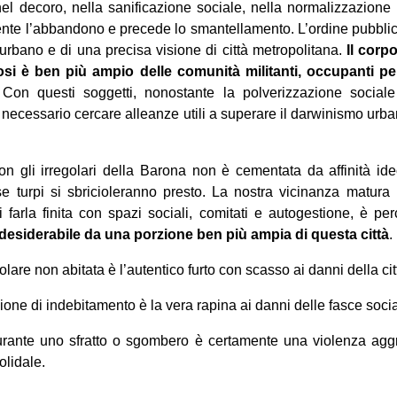
el decoro, nella sanificazione sociale, nella normalizzazione 
e l’abbandono e precede lo smantellamento. L’ordine pubblico,
 urbano e di una precisa visione di città metropolitana.
Il corp
i è ben più ampio delle comunità militanti, occupanti per 
 Con questi soggetti, nonostante la polverizzazione sociale e
i necessario cercare alleanze utili a superare il darwinismo urba
on gli irregolari della Barona non è cementata da affinità id
e turpi si sbricioleranno presto. La nostra vicinanza matura
 farla finita con spazi sociali, comitati e autogestione, è p
ndesiderabile da una porzione ben più ampia di questa città
.
are non abitata è l’autentico furto con scasso ai danni della ci
one di indebitamento è la vera rapina ai danni delle fasce sociali
durante uno sfratto o sgombero è certamente una violenza agg
olidale.