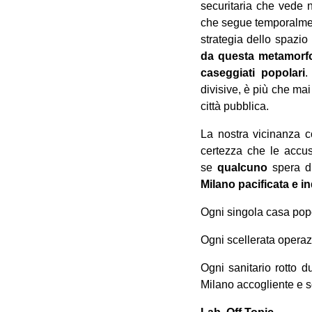
securitaria che vede n
che segue temporalment
strategia dello spazio
da questa metamorfos
caseggiati popolari
.
divisive, è più che ma
città pubblica.
La nostra vicinanza c
certezza che le accus
se
qualcuno
spera di
Milano pacificata e i
Ogni singola casa popol
Ogni scellerata operazi
Ogni sanitario rotto 
Milano accogliente e s