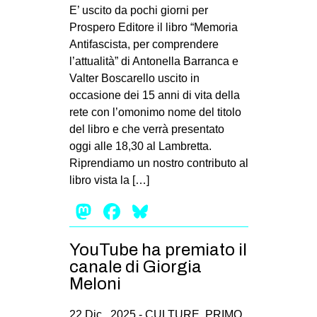
MILANO
E’ uscito da pochi giorni per
Prospero Editore il libro “Memoria
MOBILITAZIONI
Antifascista, per comprendere
SPAZI
l’attualità” di Antonella Barranca e
Valter Boscarello uscito in
SPORT POPOLARE
occasione dei 15 anni di vita della
MOVIMENTI
rete con l’omonimo nome del titolo
del libro e che verrà presentato
AMBIENTE
oggi alle 18,30 al Lambretta.
ANTIFASCISMO
Riprendiamo un nostro contributo al
libro vista la […]
DIRITTO ALL’ABITARE
Mastodon
Facebook
Bluesky
GENERI
MIGRAZIONI
YouTube ha premiato il
PRECARIATO
canale di Giorgia
REPRESSIONE
Meloni
STUDENTI
22 Dic , 2025 -
CULTURE
,
PRIMO