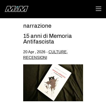
narrazione
HOME
15 anni di Memoria
ABOUT
Antifascista
AREA
20 Apr , 2026 -
CULTURE
,
RECENSIONI
DEGENERAZIONE
GAZA FREESTYLE
CSOA LAMBRETTA
MSM
STUDENTI TSUNAMI
ZAM