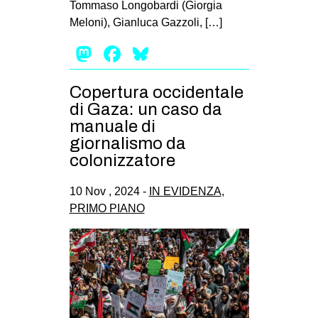
Tommaso Longobardi (Giorgia
EVENTI
Meloni), Gianluca Gazzoli, […]
Mastodon
Facebook
Bluesky
in
Fb
Copertura occidentale
di Gaza: un caso da
tw
manuale di
giornalismo da
bsky
colonizzatore
ms
10 Nov , 2024 -
IN EVIDENZA
,
PRIMO PIANO
SEARCH