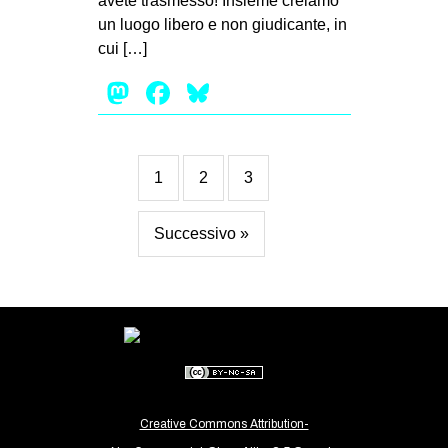
avete trasmesso! Insieme creiamo
un luogo libero e non giudicante, in
cui […]
Mastodon
Facebook
Bluesky
1
2
3
Successivo »
Creative Commons Attribution-