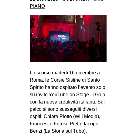
CULTURE
PIANO
ARTE
CINEMA
MANIFESTI
MUSICA
RECENSIONI
INTERNAZIONALE
Lo scorso martedì 16 dicembre a
Roma, le Corsie Sistine di Santo
AFRICA
Spirito hanno ospitato l’evento solo
AMERICHE
su invito YouTube on Stage. Il Gala
ESTREMO ORIENTE
con la nuova creatività italiana. Sul
palco si sono susseguiti diversi
EUROPA
ospiti: Chiara Piotto (Will Media),
MEDIO ORIENTE
Francesco Furesi, Pietro Iacopo
Benzi (La Storia sul Tubo),
MONDO