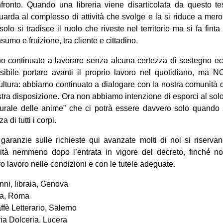
fronto. Quando una libreria viene disarticolata da questo te
arda al complesso di attività che svolge e la si riduce a mero
olo si tradisce il ruolo che riveste nel territorio ma si fa fint
sumo e fruizione, tra cliente e cittadino.
no continuato a lavorare senza alcuna certezza di sostegno ec
sibile portare avanti il proprio lavoro nel quotidiano, ma
ltura: abbiamo continuato a dialogare con la nostra comunità di
ostra disposizione. Ora non abbiamo intenzione di esporci al sol
turale delle anime” che ci potrà essere davvero solo quando 
 di tutti i corpi.
aranzie sulle richieste qui avanzate molti di noi si riservan
vità nemmeno dopo l’entrata in vigore del decreto, finché no
tro lavoro nelle condizioni e con le tutele adeguate.
ni, libraia, Genova
ria, Roma
fè Letterario, Salerno
ria Dolceria, Lucera