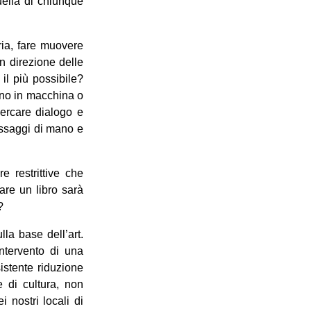
quella di chiunque
aria, fare muovere
i in direzione delle
a il più possibile?
gano in macchina o
cercare dialogo e
passaggi di mano e
e restrittive che
are un libro sarà
?
lla base dell’art.
intervento di una
istente riduzione
e di cultura, non
 nostri locali di