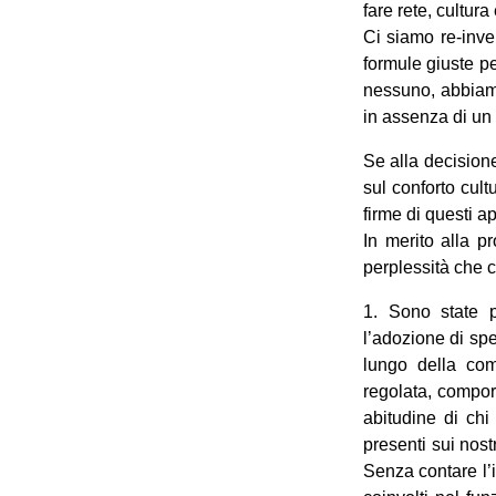
fare rete, cultura
Ci siamo re-inven
formule giuste pe
nessuno, abbiamo
in assenza di un 
Se alla decisione
sul conforto cult
firme di questi a
In merito alla pr
perplessità che c
1. Sono state p
l’adozione di spec
lungo della com
regolata, comport
abitudine di chi
presenti sui nost
Senza contare l’ine