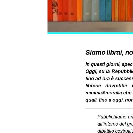
Siamo librai, n
In questi giorni, spec
Oggi, su la Repubblic
fino ad ora è success
librerie dovrebbe 
minima&moralia
che
quali, fino a oggi, n
Pubblichiamo una 
all’interno del g
dibattito costrutti