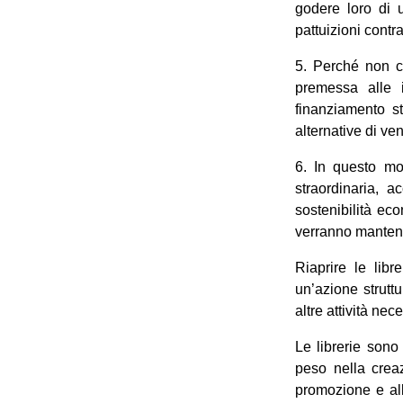
godere loro di 
pattuizioni contr
5. Perché non cr
premessa alle i
finanziamento st
alternative di ven
6. In questo mo
straordinaria, a
sostenibilità ec
verranno mantenu
Riaprire le lib
un’azione strutt
altre attività nec
Le librerie sono
peso nella creaz
promozione e all