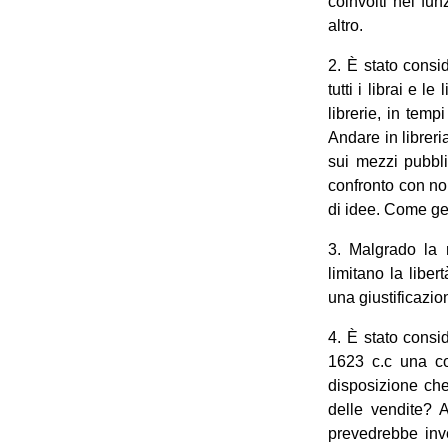
coinvolti nel fun
altro.
2. È stato consid
tutti i librai e le
librerie, in tempi
Andare in libreri
sui mezzi pubbli
confronto con noi
di idee. Come ges
3. Malgrado la r
limitano la libe
una giustificazi
4. È stato consid
1623 c.c una con
disposizione che
delle vendite? A
prevedrebbe inve