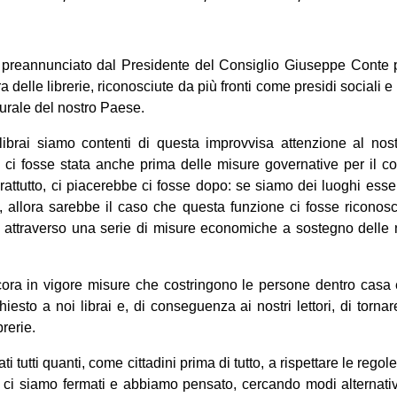
 preannunciato dal Presidente del Consiglio Giuseppe Conte 
ra delle librerie, riconosciute da più fronti come presidi sociali 
lturale del nostro Paese.
ibrai siamo contenti di questa improvvisa attenzione al nos
 ci fosse stata anche prima delle misure governative per il c
attutto, ci piacerebbe ci fosse dopo: se siamo dei luoghi essen
no, allora sarebbe il caso che questa funzione ci fosse riconos
, attraverso una serie di misure economiche a sostegno delle no
ora in vigore misure che costringono le persone dentro casa
hiesto a noi librai e, di conseguenza ai nostri lettori, di torn
rerie.
 tutti quanti, come cittadini prima di tutto, a rispettare le regol
si, ci siamo fermati e abbiamo pensato, cercando modi alternativ