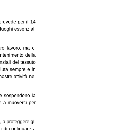
prevede per il 14
e luoghi essenziali
tro lavoro, ma ci
ontenimento della
ziali del tessuto
ciuta sempre e in
stre attività nel
 e sospendono la
are a muoverci per
e, a proteggere gli
i di continuare a