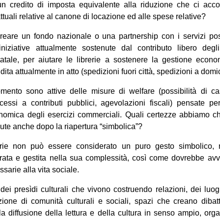
un credito di imposta equivalente alla riduzione che ci acco
attuali relative al canone di locazione ed alle spese relative?
eare un fondo nazionale o una partnership con i servizi post
niziative attualmente sostenute dal contributo libero degl
atale, per aiutare le librerie a sostenere la gestione econ
dita attualmente in atto (spedizioni fuori città, spedizioni a domic
mento sono attive delle misure di welfare (possibilità di ca
ccessi a contributi pubblici, agevolazioni fiscali) pensate per
onomica degli esercizi commerciali. Quali certezze abbiamo 
te anche dopo la riapertura “simbolica”?
rerie non può essere considerato un puro gesto simbolico
urata e gestita nella sua complessità, così come dovrebbe avve
essarie alla vita sociale.
 dei presìdi culturali che vivono costruendo relazioni, dei lu
ione di comunità culturali e sociali, spazi che creano dibatti
a diffusione della lettura e della cultura in senso ampio, org