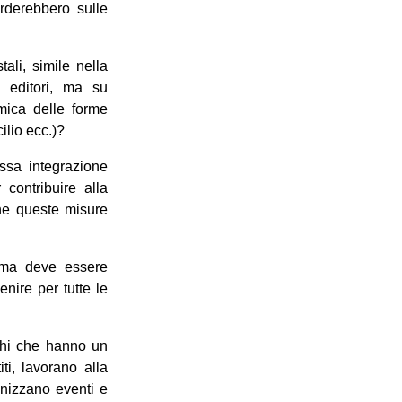
rderebbero sulle
ali, simile nella
i editori, ma su
omica delle forme
ilio ecc.)?
ssa integrazione
 contribuire alla
che queste misure
, ma deve essere
nire per tutte le
oghi che hanno un
ti, lavorano alla
anizzano eventi e