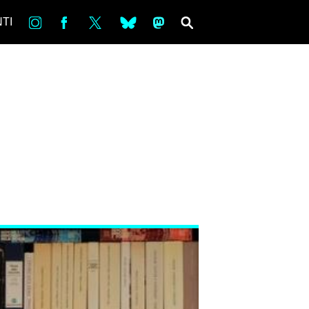
in
Fb
tw
bsky
ms
SEARCH
TI