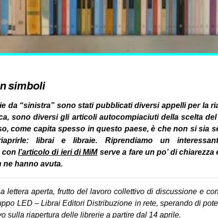
on simboli
ie da “sinistra” sono stati pubblicati diversi appelli per la ria
a, sono diversi gli articoli autocompiaciuti della scelta d
o, come capita spesso in questo paese, è che non si sia sen
riaprirle: librai e libraie. Riprendiamo un interessa
, con
l’articolo di ieri di MiM
serve a fare un po’ di chiarezza 
on ne hanno avuta.
lettera aperta, frutto del lavoro collettivo di discussione e co
ruppo LED – Librai Editori Distribuzione in rete, sperando di pote
vo sulla riapertura delle librerie a partire dal 14 aprile.