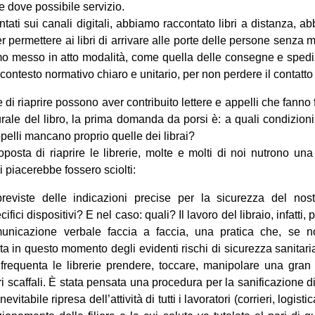
 e dove possibile servizio.
tati sui canali digitali, abbiamo raccontato libri a distanza, a
r permettere ai libri di arrivare alle porte delle persone senza m
 messo in atto modalità, come quella delle consegne e spediz
contesto normativo chiaro e unitario, per non perdere il contatto c
 di riaprire possono aver contribuito lettere e appelli che fanno 
urale del libro, la prima domanda da porsi è: a quali condizion
ppelli mancano proprio quelle dei librai?
oposta di riaprire le librerie, molte e molti di noi nutrono un
i piacerebbe fossero sciolti:
reviste delle indicazioni precise per la sicurezza del nos
ifici dispositivi? E nel caso: quali? Il lavoro del libraio, infatt
unicazione verbale faccia a faccia, una pratica che, se 
a in questo momento degli evidenti rischi di sicurezza sanitari
 frequenta le librerie prendere, toccare, manipolare una gran q
ri scaffali. È stata pensata una procedura per la sanificazione di
vitabile ripresa dell’attività di tutti i lavoratori (corrieri, logist