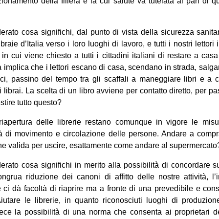
zionamento della filiera e la cui salute va tutelata al pari di 
erato cosa significhi, dal punto di vista della sicurezza sanit
 libraie d’Italia verso i loro luoghi di lavoro, e tutti i nostri lettor
 in cui viene chiesto a tutti i cittadini italiani di restare a cas
a implica che i lettori escano di casa, scendano in strada, sal
ci, passino del tempo tra gli scaffali a maneggiare libri e a 
 librai. La scelta di un libro avviene per contatto diretto, per 
tire tutto questo?
iapertura delle librerie restano comunque in vigore le misur
rtà di movimento e circolazione delle persone. Andare a compr
one valida per uscire, esattamente come andare al supermercato
erato cosa significhi in merito alla possibilità di concordare su
grua riduzione dei canoni di affitto delle nostre attività, l’
 ci dà facoltà di riaprire ma a fronte di una prevedibile e cons
iutare le librerie, in quanto riconosciuti luoghi di produzion
ce la possibilità di una norma che consenta ai proprietari dei