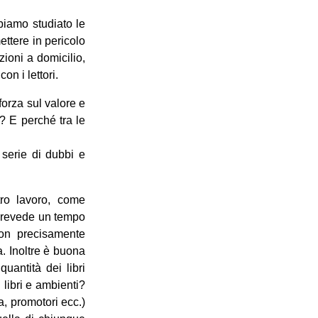
bbiamo studiato le
ettere in pericolo
ioni a domicilio,
on i lettori.
forza sul valore e
i? E perché tra le
a serie di dubbi e
tro lavoro, come
i, prevede un tempo
non precisamente
a. Inoltre è buona
uantità dei libri
 libri e ambienti?
ica, promotori ecc.)