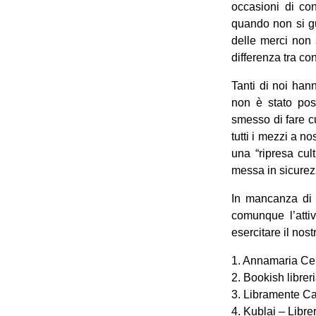
occasioni di con
quando non si gu
delle merci non s
differenza tra con
Tanti di noi han
non è stato pos
smesso di fare cu
tutti i mezzi a n
una “ripresa cul
messa in sicurezza
In mancanza di g
comunque l’atti
esercitare il nos
1. Annamaria Cen
2. Bookish libre
3. Libramente Caf
4. Kublai – Libre