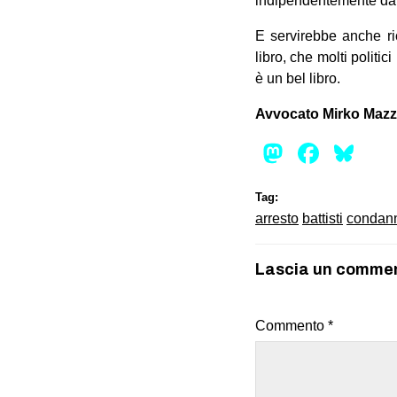
indipendentemente da
E servirebbe anche ri
libro, che molti polit
è un bel libro.
Avvocato Mirko Mazz
Mastod
Face
Bl
Tag:
arresto
battisti
condan
Lascia un comme
Commento
*