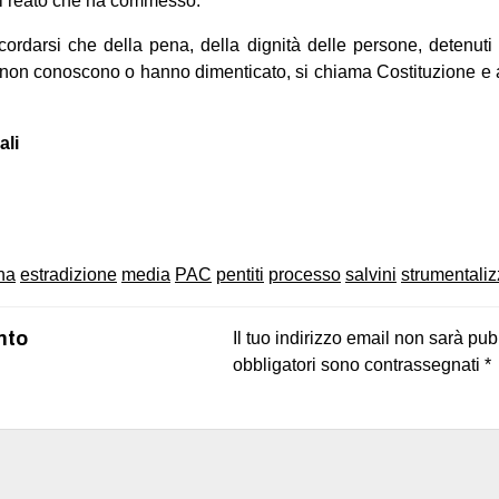
l reato che ha commesso.
cordarsi che della pena, della dignità delle persone, detenuti
ici non conoscono o hanno dimenticato, si chiama Costituzione e
ali
on
book
uesky
na
estradizione
media
PAC
pentiti
processo
salvini
strumentali
nto
Il tuo indirizzo email non sarà pub
obbligatori sono contrassegnati
*