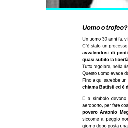
Uomo o trofeo?
Un uomo 30 anni fa, v
C’è stato un processo,
avvalendosi di pent
quasi subito la libertà
Tutto regolare, nella r
Questo uomo evade dal c
Fino a qui sarebbe un 
chiama Battisti ed è 
E a simbolo devono s
aeroporto, per fare co
povero Antonio Megal
siccome al peggio non 
giorno dopo posta una 