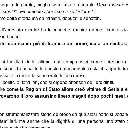
eguire le parole, meglio se a caso e roboanti:
“Deve marcire i
minuti!”
,
“Finalmente abbiamo preso l’infame!”
.
mo della strada ma da ministri, deputati e senatori.
ell’arrestato mentre ha le manette, mentre dorme, mentre vi
 è in bagno…
to non siamo più di fronte a un uomo, ma a un simbolo
 ai familiari delle vittime, che comprensibilmente chiedono g
ri sconti la pena, tutto questo umanamente ci sta, il rapporto fra v
sso e in un certo senso vale tutto o quasi.
 politici ai familiari, che si ergono difensori dei loro diritti.
e come la Ragion di Stato allora creò vittime di Serie a e 
i trovarono il loro assassino libero magari dopo pochi mesi,
on strumentalizzare storie dolorose da qualsiasi parte si vedano
o familiari, ma anche che la dignità di una persona uno stato 