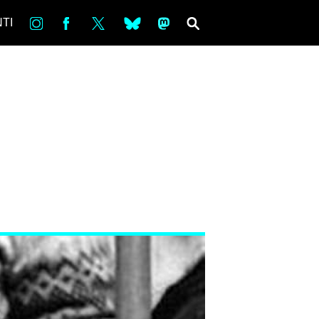
in
Fb
tw
bsky
ms
SEARCH
TI