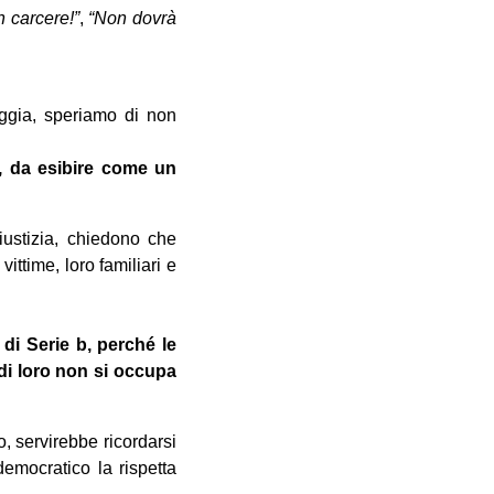
n carcere!”
,
“Non dovrà
aggia, speriamo di non
, da esibire come un
iustizia, chiedono che
ittime, loro familiari e
di Serie b, perché le
 di loro non si occupa
, servirebbe ricordarsi
democratico la rispetta