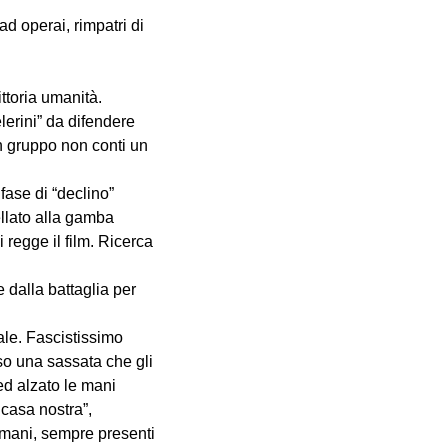
ad operai, rimpatri di
ttoria umanità.
lerini” da difendere
un gruppo non conti un
fase di “declino”
ellato alla gamba
 regge il film. Ricerca
 dalla battaglia per
ale. Fascistissimo
o una sassata che gli
ed alzato le mani
 casa nostra”,
omani, sempre presenti