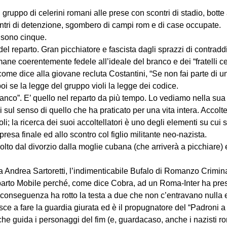
 gruppo di celerini romani alle prese con scontri di stadio, botte 
centri di detenzione, sgombero di campi rom e di case occupate.
i sono cinque.
el reparto. Gran picchiatore e fascista dagli sprazzi di contraddi
ane coerentemente fedele all’ideale del branco e dei “fratelli ce
 come dice alla giovane recluta Costantini, “Se non fai parte di 
i se la legge del gruppo violi la legge dei codice.
tanco”. E’ quello nel reparto da più tempo. Lo vediamo nella sua 
i sul senso di quello che ha praticato per una vita intera. Accolt
 la ricerca dei suoi accoltellatori è uno degli elementi su cui si
resa finale ed allo scontro col figlio militante neo-nazista.
lto dal divorzio dalla moglie cubana (che arriverà a picchiare) e
 da Andrea Sartoretti, l’indimenticabile Bufalo di Romanzo Crimin
parto Mobile perché, come dice Cobra, ad un Roma-Inter ha pres
di conseguenza ha rotto la testa a due che non c’entravano nulla 
sce a fare la guardia giurata ed è il propugnatore del “Padroni a
che guida i personaggi del fim (e, guardacaso, anche i nazisti r