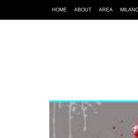
HOME
ABOUT
AREA
MILAN