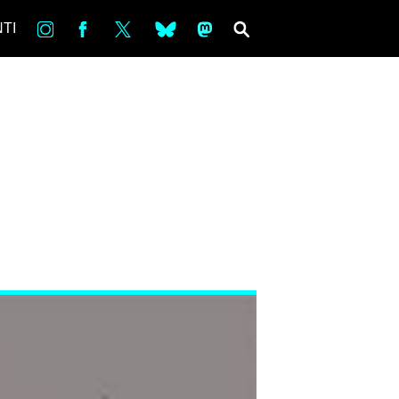
in
Fb
tw
bsky
ms
SEARCH
TI