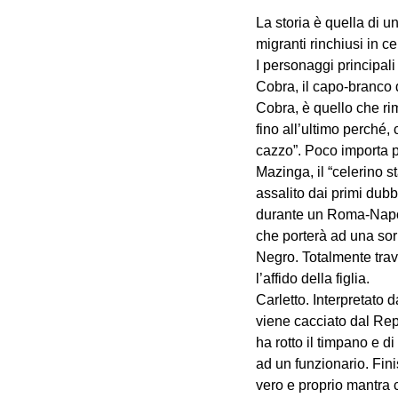
La storia è quella di un
migranti rinchiusi in 
I personaggi principal
Cobra, il capo-branco d
Cobra, è quello che rim
fino all’ultimo perché,
cazzo”. Poco importa po
Mazinga, il “celerino s
assalito dai primi dubb
durante un Roma-Napoli;
che porterà ad una sorp
Negro. Totalmente travo
l’affido della figlia.
Carletto. Interpretato
viene cacciato dal Re
ha rotto il timpano e 
ad un funzionario. Fini
vero e proprio mantra 