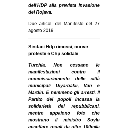
MILANO
dell’HDP alla prevista invasione
del Rojava.
MOBILITAZIONI
SPAZI
Due articoli del Manifesto del 27
agosto 2019.
SPORT POPOLARE
MOVIMENTI
Sindaci Hdp rimossi, nuove
proteste e Chp solidale
AMBIENTE
ANTIFASCISMO
Turchia. Non cessano le
manifestazioni contro il
DIRITTO ALL’ABITARE
commissariamento delle città
GENERI
municipali Diyarbakir, Van e
Mardin. E nemmeno gli arresti. Il
MIGRAZIONI
Partito dei popoli incassa la
PRECARIATO
solidarietà dei repubblicani,
REPRESSIONE
mentre appaiono foto che
mostrano il ministro Soylu
STUDENTI
accettare regali da oltre 100mila