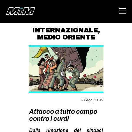
INTERNAZIONALE
,
MEDIO ORIENTE
HOME
ABOUT
AREA
DEGENERAZIONE
GAZA FREESTYLE
CSOA LAMBRETTA
27 Ago , 2019
MSM
Attacco a tutto campo
STUDENTI TSUNAMI
contro i curdi
ZAM
Dalla rimozione dei sindaci