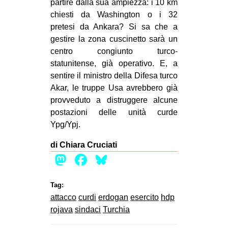
partire dalla sua ampiezza: i 10 km
chiesti da Washington o i 32
pretesi da Ankara? Si sa che a
gestire la zona cuscinetto sarà un
centro congiunto turco-
statunitense, già operativo. E, a
sentire il ministro della Difesa turco
Akar, le truppe Usa avrebbero già
provveduto a distruggere alcune
postazioni delle unità curde
Ypg/Ypj.
di Chiara Cruciati
Mastodon
Facebook
Bluesky
Tag:
attacco
curdi
erdogan
esercito
hdp
rojava
sindaci
Turchia