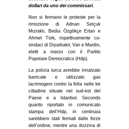
CULTURE
dollari da uno dei commissari.
ARTE
Non si fermano le proteste per la
rimozione di Adnan Selçuk
CINEMA
Mızraklı, Bedia Özgökçe Ertan e
MANIFESTI
Ahmet Türk, rispettivamente co-
sindaci di Diyarbakir, Van e Mardin,
MUSICA
eletti a marzo con il Partito
RECENSIONI
Popolare Democratico (Hdp).
INTERNAZIONALE
La polizia turca avrebbe innalzato
AFRICA
barricate e utilizzato gas
lacrimogeni contro la folla nelle tre
AMERICHE
cittadine situate nel sud-est del
ESTREMO ORIENTE
Paese e a Istanbul. Secondo
quanto riportato in comunicato
EUROPA
stampa dell’Hdp, in centinaia
MEDIO ORIENTE
sarebbero stati fermati dalle forze
MONDO
dell’ordine, mentre una dozzina di