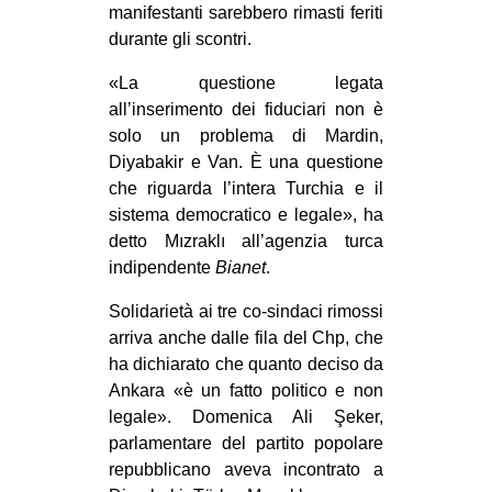
manifestanti sarebbero rimasti feriti
EVENTI
durante gli scontri.
in
«La questione legata
all’inserimento dei fiduciari non è
Fb
solo un problema di Mardin,
Diyabakir e Van. È una questione
tw
che riguarda l’intera Turchia e il
sistema democratico e legale», ha
bsky
detto Mızraklı all’agenzia turca
indipendente
Bianet
.
ms
Solidarietà ai tre co-sindaci rimossi
SEARCH
arriva anche dalle fila del Chp, che
ha dichiarato che quanto deciso da
Ankara «è un fatto politico e non
legale». Domenica Ali Şeker,
parlamentare del partito popolare
repubblicano aveva incontrato a