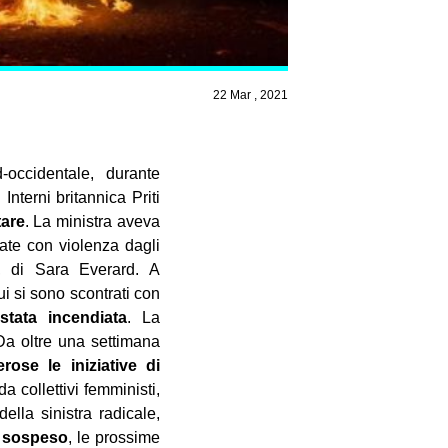
22 Mar , 2021
d-occidentale, durante
Interni britannica Priti
tare
. La ministra aveva
ate con violenza dagli
o, di Sara Everard. A
ui si sono scontrati con
stata incendiata
. La
 Da oltre una settimana
rose le iniziative di
a collettivi femministi,
ella sinistra radicale,
to sospeso
, le prossime