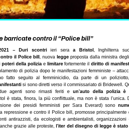
e barricate contro il “Police bill”
2021 –
Duri scontri
ieri sera
a Bristol
, Inghilterra su
ntro il Police bill
, nuova
legge
proposta dalla ministra degli 
poteri della polizia
e
limitare
fortemente il
diritto di manifes
olamento di polizia dopo le manifestazioni femministe – attacc
 fatto seguito al femminicidio, da parte di un poliziott
anifestanti
si sono diretti verso il commissariato di Bridewell. Q
 due agenti sono rimasti feriti e
un’auto della polizia è 
tol è stata, finora, la più conflittuale, ma non è stata l’unica.
essione dei presidi femministi per Sara Everard) sono
nume
la repressione e contro il Police bill, promosse principalmente d
 antirazzisti, da ecologisti e ambientalisti, organizzazioni d
 anche grazie alle proteste,
l’iter del disegno di legge è sta