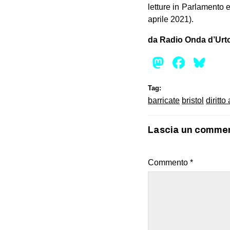
letture in Parlamento 
aprile 2021).
da Radio Onda d’Urt
Mastod
Face
Bl
Tag:
barricate
bristol
diritto
Lascia un comme
Commento
*