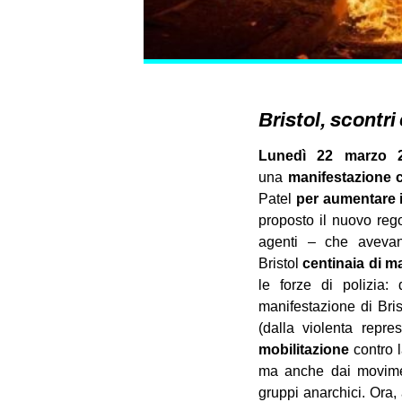
Bristol, scontri 
Lunedì 22 marzo 
una
manifestazione co
Patel
per aumentare i 
proposto il nuovo reg
agenti – che avevano
Bristol
centinaia di m
le forze di polizia:
manifestazione di Bris
(dalla violenta repr
mobilitazione
contro 
ma anche dai movimenti
gruppi anarchici. Ora,