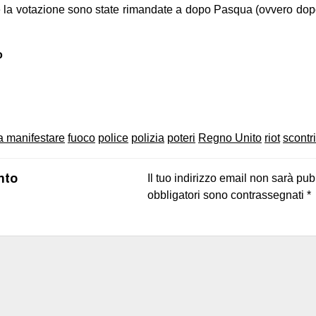
e la votazione sono state rimandate a dopo Pasqua (ovvero dop
o
on
book
uesky
 a manifestare
fuoco
police
polizia
poteri
Regno Unito
riot
scontri
nto
Il tuo indirizzo email non sarà pub
obbligatori sono contrassegnati
*