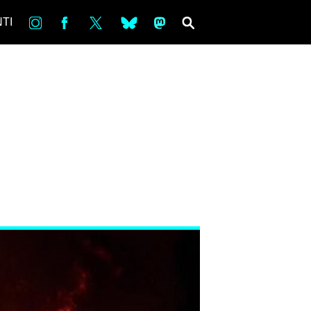
in
Fb
tw
bsky
ms
SEARCH
TI