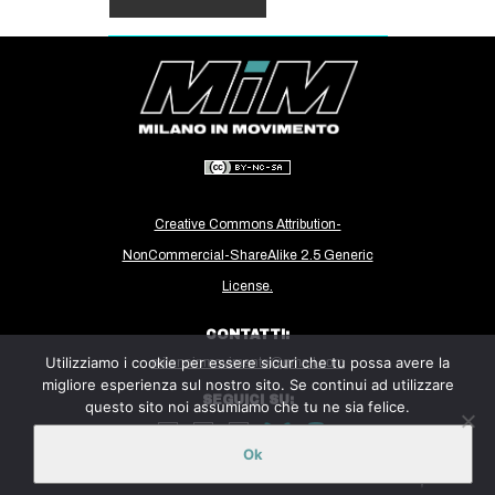
Creative Commons Attribution-
NonCommercial-ShareAlike 2.5 Generic
License.
CONTATTI:
Utilizziamo i cookie per essere sicuri che tu possa avere la
milanoinmovimento@gmail.com
migliore esperienza sul nostro sito. Se continui ad utilizzare
SEGUICI SU:
questo sito noi assumiamo che tu ne sia felice.
Ok
Sito ospitato sulla piattaforma
Midala