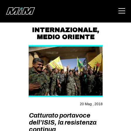
INTERNAZIONALE
,
MEDIO ORIENTE
HOME
ABOUT
AREA
DEGENERAZIONE
GAZA FREESTYLE
CSOA LAMBRETTA
MSM
20 Mag , 2018
STUDENTI TSUNAMI
Catturato portavoce
dell’ISIS, la resistenza
ZAM
continua