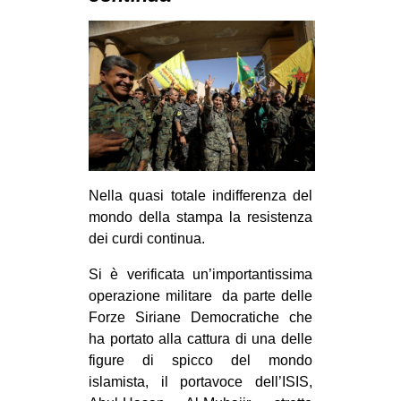
MILANO
MOBILITAZIONI
SPAZI
SPORT POPOLARE
MOVIMENTI
AMBIENTE
Nella quasi totale indifferenza del
ANTIFASCISMO
mondo della stampa la resistenza
DIRITTO ALL’ABITARE
dei curdi continua.
GENERI
Si è verificata un’importantissima
MIGRAZIONI
operazione militare da parte delle
Forze Siriane Democratiche che
PRECARIATO
ha portato alla cattura di una delle
REPRESSIONE
figure di spicco del mondo
islamista, il portavoce dell’ISIS,
STUDENTI