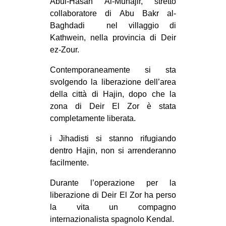
Abul-Hasan Al-Muhajir, stretto
CULTURE
collaboratore di Abu Bakr al-
Baghdadi nel villaggio di
ARTE
Kathwein, nella provincia di Deir
CINEMA
ez-Zour.
MANIFESTI
Contemporaneamente si sta
MUSICA
svolgendo la liberazione dell’area
della città di Hajin, dopo che la
RECENSIONI
zona di Deir El Zor è stata
INTERNAZIONALE
completamente liberata.
AFRICA
i Jihadisti si stanno rifugiando
dentro Hajin, non si arrenderanno
AMERICHE
facilmente.
ESTREMO ORIENTE
Durante l’operazione per la
EUROPA
liberazione di Deir El Zor ha perso
MEDIO ORIENTE
la vita un compagno
internazionalista spagnolo Kendal.
MONDO