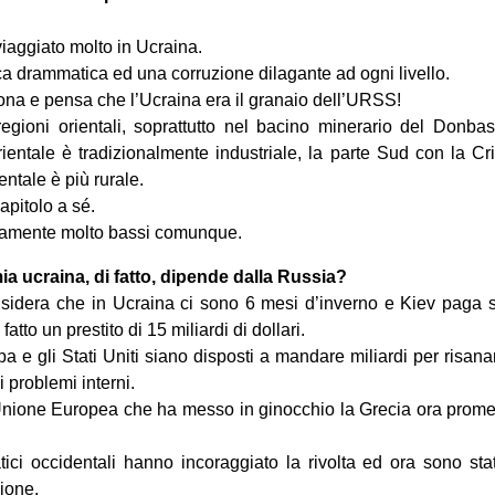
viaggiato molto in Ucraina.
a drammatica ed una corruzione dilagante ad ogni livello.
iona e pensa che l’Ucraina era il granaio dell’URSS!
egioni orientali, soprattutto nel bacino minerario del Donbas
orientale è tradizionalmente industriale, la parte Sud con la 
dentale è più rurale.
apitolo a sé.
veramente molto bassi comunque.
ia ucraina, di fatto, dipende dalla Russia?
sidera che in Ucraina ci sono 6 mesi d’inverno e Kiev paga so
tto un prestito di 15 miliardi di dollari.
 e gli Stati Uniti siano disposti a mandare miliardi per risan
i problemi interni.
Unione Europea che ha messo in ginocchio la Grecia ora promet
ci occidentali hanno incoraggiato la rivolta ed ora sono stat
zione.