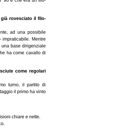
 ‘90 e che era un filo-
à rovesciato il filo-
ente, ad una possibile
 impraticabile. Mentre
a una base dirigenziale
 che ha come cavallo di
sciute come regolari
mo turno, il partito di
aggio il primo ha vinto
sioni chiare e nette.
co.