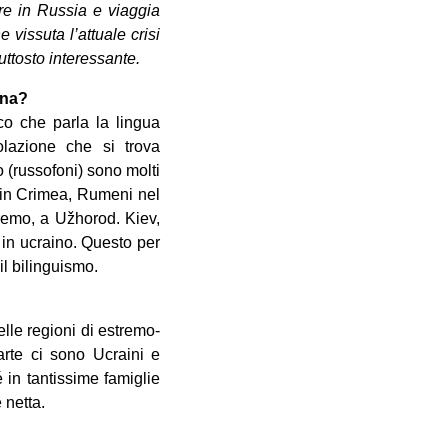
re in Russia e viaggia
vissuta l’attuale crisi
uttosto interessante.
ina?
co che parla la lingua
lazione che si trova
 (russofoni) sono molti
i in Crimea, Rumeni nel
remo, a Užhorod. Kiev,
o in ucraino. Questo per
il bilinguismo.
elle regioni di estremo-
rte ci sono Ucraini e
é in tantissime famiglie
 netta.