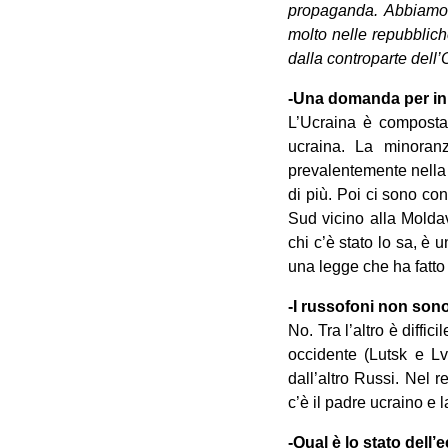
propaganda. Abbiamo p
molto nelle repubblich
dalla controparte dell’
-Una domanda per iniz
L’Ucraina è composta 
ucraina. La minoran
prevalentemente nella 
di più. Poi ci sono co
Sud vicino alla Molda
chi c’è stato lo sa, è 
una legge che ha fatto 
-I russofoni non sono
No. Tra l’altro è diffi
occidente (Lutsk e L
dall’altro Russi. Nel r
c’è il padre ucraino e
-Qual è lo stato dell