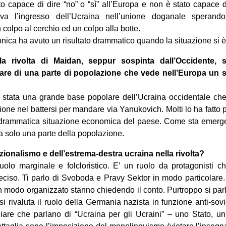
 capace di dire “no” o “sì” all’Europa e non è stato capace d
a l’ingresso dell’Ucraina nell’unione doganale sperando
colpo al cerchio ed un colpo alla botte.
nica ha avuto un risultato drammatico quando la situazione si è 
la rivolta di Maidan, seppur sospinta dall’Occidente, s
re di una parte di popolazione che vede nell’Europa un 
è stata una grande base popolare dell’Ucraina occidentale ch
one nel battersi per mandare via Yanukovich. Molti lo ha fatto p
la drammatica situazione economica del paese. Come sta emerg
a solo una parte della popolazione.
azionalismo e dell’estrema-destra ucraina nella rivolta?
olo marginale e folcloristico. E’ un ruolo da protagonisti c
eciso. Ti parlo di Svoboda e Pravy Sektor in modo particolare
n modo organizzato stanno chiedendo il conto. Purtroppo si parla
si rivaluta il ruolo della Germania nazista in funzione anti-sov
hiare che parlano di “Ucraina per gli Ucraini” – uno Stato, u