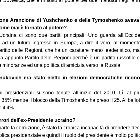
Sovietica, che è rimasto al potere per due mandati negli anni
ione Arancione di Yushchenko e della Tymoshenko aveva gi
me mai è tornato al potere?
Ucraina ci sono due partiti principali. Uno guarda all’Occid
ad un futuro ingresso in Europa, a dire il vero, al momento
l Partito delle Regioni, che ha un carattere meno leaderistico, m
a appunto Partito delle Regioni perché è un partito russofilo
le minoranze ed una politica di amicizia verso la Russia.
ukovich era stato eletto in elezioni democratiche ricono
i presidenziali si sono tenute all’inizio del 2010. Lì, al pri
 35% mentre il blocco della Timoshenko ha preso il 25. Al ballott
 il 4%.
errori dell’ex-Presidente ucraino?
parte la corruzione, è stato la cronica incapacità di prendere deci
ica presidenziale e quindi il ruolo del presidente è molto politi