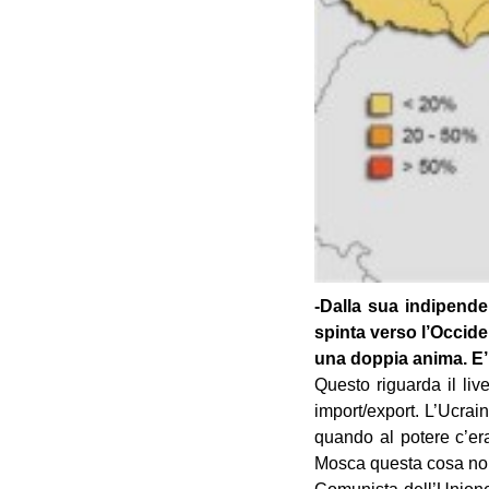
-Dalla sua indipende
spinta verso l’Occide
una doppia anima. E’
Questo riguarda il liv
import/export. L’Ucrai
quando al potere c’e
Mosca questa cosa non 