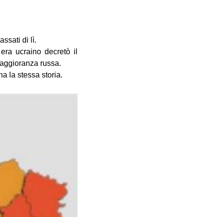
sati di lì.
era ucraino decretò il
maggioranza russa.
a la stessa storia.