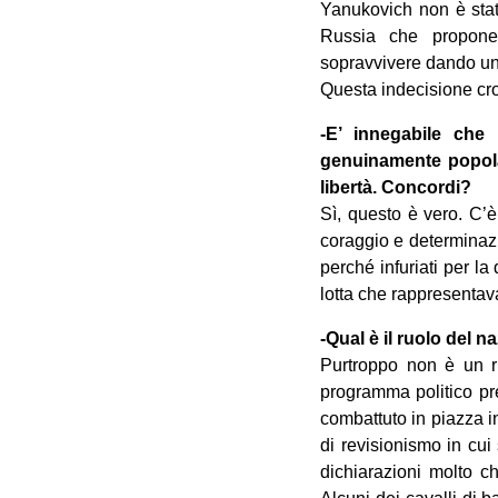
Yanukovich non è stato
Russia che proponev
sopravvivere dando un 
Questa indecisione cro
-E’ innegabile che 
genuinamente popola
libertà. Concordi?
Sì, questo è vero. C’
coraggio e determinazi
perché infuriati per 
lotta che rappresentav
-Qual è il ruolo del n
Purtroppo non è un ru
programma politico pr
combattuto in piazza i
di revisionismo in cui 
dichiarazioni molto c