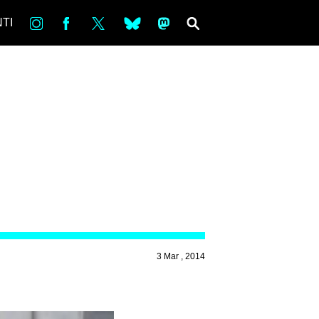
in
Fb
tw
bsky
ms
SEARCH
TI
3 Mar , 2014