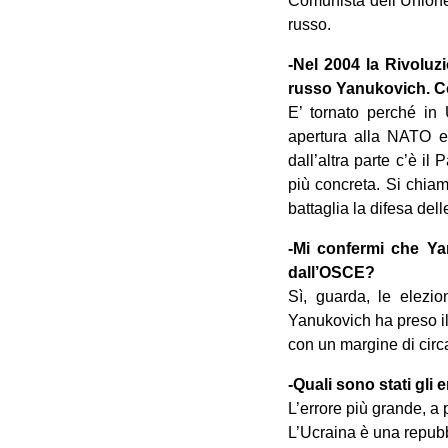
Comunista dell’Unione 
russo.
-Nel 2004 la Rivoluz
russo Yanukovich. Co
E’ tornato perché in 
apertura alla NATO e 
dall’altra parte c’è i
più concreta. Si chiam
battaglia la difesa del
-Mi confermi che Yan
dall’OSCE?
Sì, guarda, le elezion
Yanukovich ha preso il
con un margine di circa
-Quali sono stati gli 
L’errore più grande, a 
L’Ucraina è una repubbl