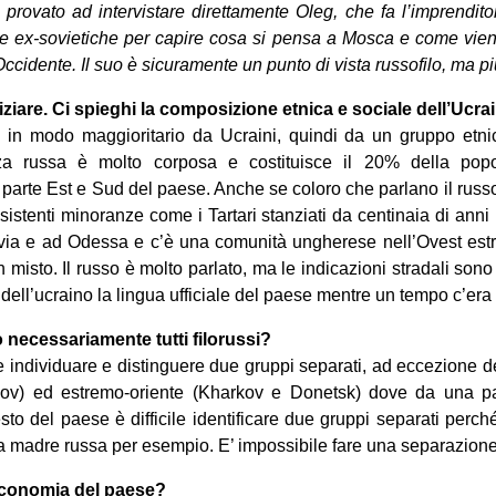
rovato ad intervistare direttamente Oleg, che fa l’imprendito
e ex-sovietiche per capire cosa si pensa a Mosca e come viene 
Occidente. Il suo è sicuramente un punto di vista russofilo, ma pi
iare. Ci spieghi la composizione etnica e sociale dell’Ucra
in modo maggioritario da Ucraini, quindi da un gruppo etni
za russa è molto corposa e costituisce il 20% della popo
parte Est e Sud del paese. Anche se coloro che parlano il russo
nsistenti minoranze come i Tartari stanziati da centinaia di ann
via e ad Odessa e c’è una comunità ungherese nell’Ovest est
un misto. Il russo è molto parlato, ma le indicazioni stradali son
dell’ucraino la lingua ufficiale del paese mentre un tempo c’era 
 necessariamente tutti filorussi?
cile individuare e distinguere due gruppi separati, ad eccezione d
vov) ed estremo-oriente (Kharkov e Donetsk) dove da una pa
esto del paese è difficile identificare due gruppi separati perch
 la madre russa per esempio. E’ impossibile fare una separazione
’economia del paese?