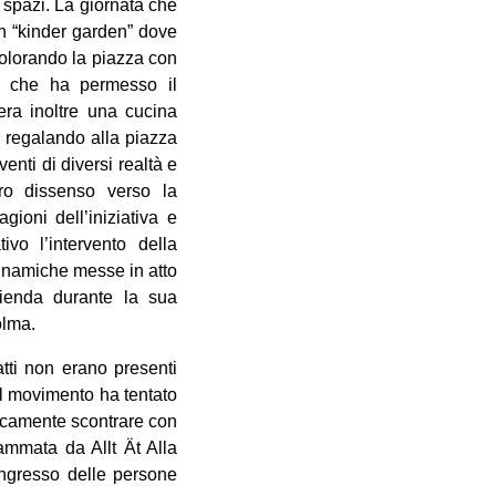
i spazi. La giornata che
un “kinder garden” dove
à colorando la piazza con
a, che ha permesso il
era inoltre una cucina
, regalando alla piazza
enti di diversi realtà e
ro dissenso verso la
gioni dell’iniziativa e
vo l’intervento della
inamiche messe in atto
ienda durante la sua
olma.
atti non erano presenti
il movimento ha tentato
dicamente scontrare con
ammata da Allt Ät Alla
ingresso delle persone