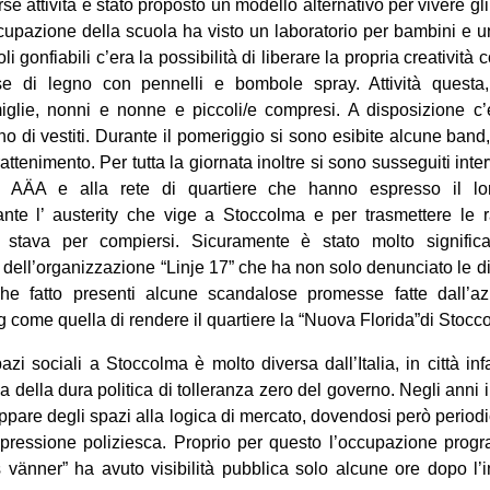
rse attività è stato proposto un modello alternativo per vivere gl
cupazione della scuola ha visto un laboratorio per bambini e 
li gonfiabili c’era la possibilità di liberare la propria creativit
se di legno con pennelli e bombole spray. Attività quest
iglie, nonni e nonne e piccoli/e compresi. A disposizione c’
o di vestiti. Durante il pomeriggio si sono esibite alcune band
attenimento. Per tutta la giornata inoltre si sono susseguiti interv
ad AÄA e alla rete di quartiere che hanno espresso il lo
nte l’ austerity che vige a Stoccolma e per trasmettere le ra
 stava per compiersi. Sicuramente è stato molto significati
dell’organizzazione “Linje 17” che ha non solo denunciato le d
 fatto presenti alcune scandalose promesse fatte dall’az
come quella di rendere il quartiere la “Nuova Florida”di Stocc
azi sociali a Stoccolma è molto diversa dall’Italia, in città inf
a della dura politica di tolleranza zero del governo. Negli anni 
rappare degli spazi alla logica di mercato, dovendosi però perio
repressione poliziesca. Proprio per questo l’occupazione progr
vänner” ha avuto visibilità pubblica solo alcune ore dopo l’