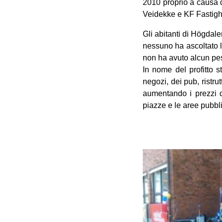
2010 proprio a causa d
Veidekke e KF Fastighe
Gli abitanti di Högdale
nessuno ha ascoltato l
non ha avuto alcun peso
In nome del profitto st
negozi, dei pub, ristru
aumentando i prezzi de
piazze e le aree pubblic