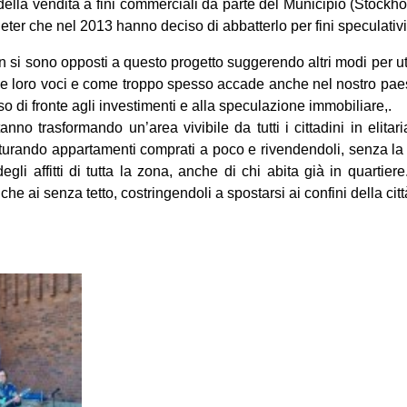
ella vendita a fini commerciali da parte del Municipio (Stockh
ter che nel 2013 hanno deciso di abbatterlo per fini speculativi
n si sono opposti a questo progetto suggerendo altri modi per uti
e loro voci e come troppo spesso accade anche nel nostro paese
 di fronte agli investimenti e alla speculazione immobiliare,.
anno trasformando un’area vivibile da tutti i cittadini in elitar
tturando appartamenti comprati a poco e rivendendoli, senza la pos
gli affitti di tutta la zona, anche di chi abita già in quartie
he ai senza tetto, costringendoli a spostarsi ai confini della citt