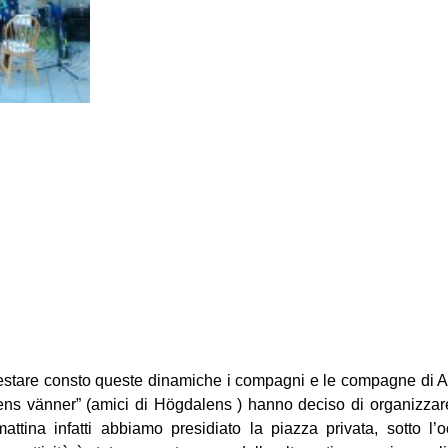
estare consto queste dinamiche i compagni e le compagne di All
ens vänner” (amici di Högdalens ) hanno deciso di organizzare
mattina infatti abbiamo presidiato la piazza privata, sotto l’