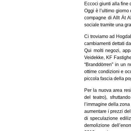
Eccoci giunti alla fin
Oggi è l’ultimo giorno 
compagne di Allt Ät Al
sociale tramite una g
Ci troviamo ad Hogdale
cambiamenti dettati dal
Qui molti negozi, app
Veidekke, KF Fastighet
“Branddörren” in un n
ottime condizioni e oc
piccola fascia della p
Per la nuova area resi
del teatro), sfrutta
l’immagine della zona s
aumentare i prezzi del
di speculazione edili
demolizione dell’enor