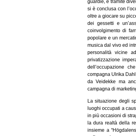
guardie, e tramite dive
si è conclusa con l’oc
oltre a giocare su picco
dei gessetti e un’as
coinvolgimento di fam
popolare e un mercatin
musica dal vivo ed intr
personalità vicine 
privatizzazione impera
dell’occupazione che
compagna Ulrika Dahl 
da Veidekke ma anche
campagna di marketing 
La situazione degli sp
luoghi occupati a caus
in più occasioni di st
la dura realtà della 
insieme a “Högdalens 