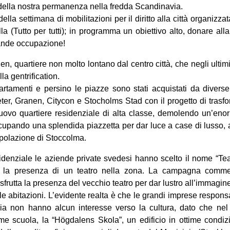
e della nostra permanenza nella fredda Scandinavia.
della settimana di mobilitazioni per il diritto alla città organizz
la (Tutto per tutti); in programma un obiettivo alto, donare all
rande occupazione!
n, quartiere non molto lontano dal centro città, che negli ultimi
la gentrification.
artamenti e persino le piazze sono stati acquistati da diver
er, Granen, Citycon e Stocholms Stad con il progetto di trasf
uovo quartiere residenziale di alta classe, demolendo un’eno
cupando una splendida piazzetta per dar luce a case di lusso, 
opolazione di Stoccolma.
denziale le aziende private svedesi hanno scelto il nome “Teat
ndo la presenza di un teatro nella zona. La campagna commer
frutta la presenza del vecchio teatro per dar lustro all’immagine 
le abitazioni. L’evidente realta è che le grandi imprese responsa
zia non hanno alcun interesse verso la cultura, dato che nel 
me scuola, la “Högdalens Skola”, un edificio in ottime condizi