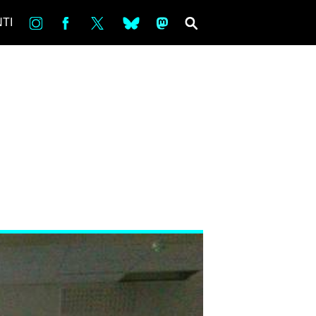
in
Fb
tw
bsky
ms
SEARCH
TI