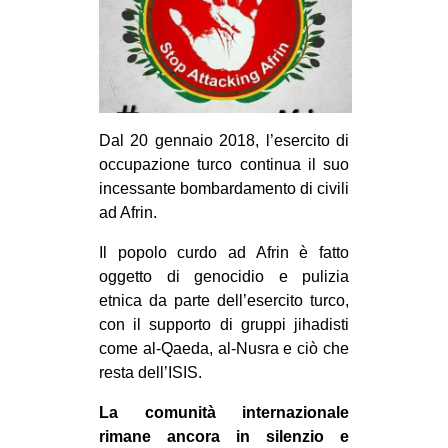
MILANO
MOBILITAZIONI
SPAZI
SPORT POPOLARE
Dal 20 gennaio 2018, l’esercito di
MOVIMENTI
occupazione turco continua il suo
incessante bombardamento di civili
AMBIENTE
ad Afrin.
ANTIFASCISMO
Il popolo curdo ad Afrin è fatto
DIRITTO ALL’ABITARE
oggetto di genocidio e pulizia
GENERI
etnica da parte dell’esercito turco,
con il supporto di gruppi jihadisti
MIGRAZIONI
come al-Qaeda, al-Nusra e ciò che
PRECARIATO
resta dell’ISIS.
REPRESSIONE
La comunità internazionale
STUDENTI
rimane ancora in silenzio e