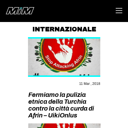
INTERNAZIONALE
HOME
ABOUT
AREA
DEGENERAZIONE
GAZA FREESTYLE
11 Mar , 2018
CSOA LAMBRETTA
Fermiamo la pulizia
MSM
etnica della Turchia
contro la città curda di
STUDENTI TSUNAMI
Afrin – UikiOnlus
ZAM