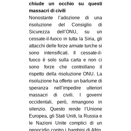
chiude un occhio su questi
CULTURE
massacri di civili
ARTE
Nonostante l’adozione di una
risoluzione del Consiglio di
CINEMA
Sicurezza dell’ONU, su un
MANIFESTI
cessate-il-fuoco in tutta la Siria, gli
MUSICA
attacchi delle forze armate turche si
sono intensificati. Il cessate-il-
RECENSIONI
fuoco è solo sulla carta e non ci
sono forze che controllano il
INTERNAZIONALE
rispetto della risoluzione ONU. La
AFRICA
risoluzione ha offerto un barlume di
AMERICHE
speranza nell’impedire ulteriori
massacri di civili. I governi
ESTREMO ORIENTE
occidentali, però, rimangono in
EUROPA
silenzio. Questo rende l’Unione
Europea, gli Stati Uniti, la Russia e
MEDIO ORIENTE
le Nazioni Unite complici di un
MONDO
genocidio contro i bambini di Afrin.