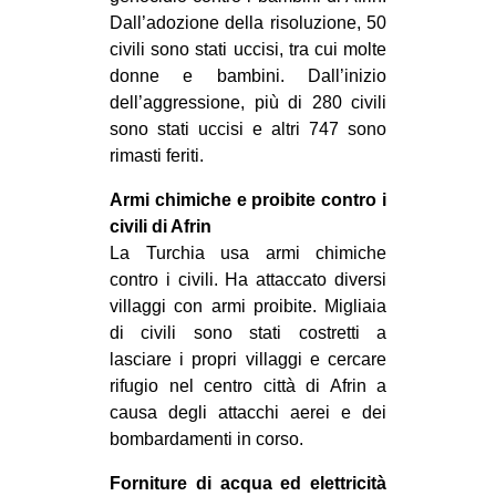
Dall’adozione della risoluzione, 50
EVENTI
civili sono stati uccisi, tra cui molte
donne e bambini. Dall’inizio
in
dell’aggressione, più di 280 civili
Fb
sono stati uccisi e altri 747 sono
rimasti feriti.
tw
Armi chimiche e proibite contro i
civili di Afrin
bsky
La Turchia usa armi chimiche
ms
contro i civili. Ha attaccato diversi
villaggi con armi proibite. Migliaia
SEARCH
di civili sono stati costretti a
lasciare i propri villaggi e cercare
rifugio nel centro città di Afrin a
causa degli attacchi aerei e dei
bombardamenti in corso.
Forniture di acqua ed elettricità