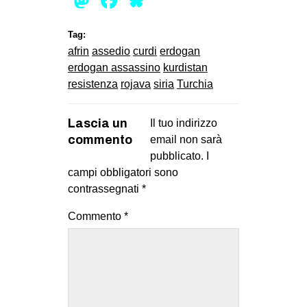
Mastodon
Facebook
Bluesky
Tag:
afrin
assedio
curdi
erdogan
erdogan assassino
kurdistan
resistenza
rojava
siria
Turchia
Lascia un
Il tuo indirizzo
commento
email non sarà
pubblicato.
I
campi obbligatori sono
contrassegnati
*
Commento
*