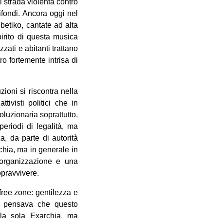
i strada violenta contro
ifondi. Ancora oggi nel
betiko, cantate ad alta
irito di questa musica
zati e abitanti trattano
ro fortemente intrisa di
ioni si riscontra nella
tivisti politici che in
oluzionaria soprattutto,
periodi di legalità, ma
, da parte di autorità
chia, ma in generale in
’organizzazione e una
opravvivere.
 free zone: gentilezza e
i pensava che questo
lla sola Exarchia, ma