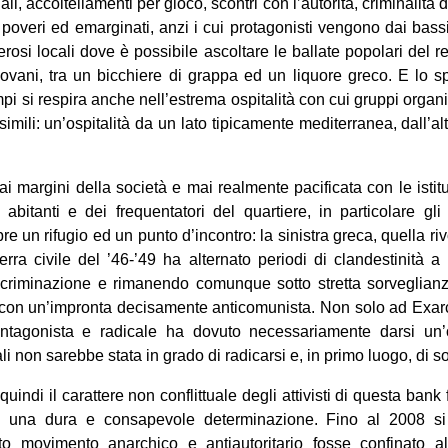
, accoltellamenti per gioco, scontri con l’autorità, criminalità d
n poveri ed emarginati, anzi i cui protagonisti vengono dai bass
rosi locali dove è possibile ascoltare le ballate popolari del re
ovani, tra un bicchiere di grappa ed un liquore greco. E lo sp
pi si respira anche nell’estrema ospitalità con cui gruppi organiz
 simili: un’ospitalità da un lato tipicamente mediterranea, dall’alt
i margini della società e mai realmente pacificata con le istituz
bitanti e dei frequentatori del quartiere, in particolare gli at
 un rifugio ed un punto d’incontro: la sinistra greca, quella riv
erra civile del ’46-’49 ha alternato periodi di clandestinità a 
criminazione e rimanendo comunque sotto stretta sorveglianza
e con un’impronta decisamente anticomunista. Non solo ad Exar
a antagonista e radicale ha dovuto necessariamente darsi un
li non sarebbe stata in grado di radicarsi e, in primo luogo, di s
uindi il carattere non conflittuale degli attivisti di questa bank
ad una dura e consapevole determinazione. Fino al 2008 s
o movimento anarchico e antiautoritario fosse confinato a