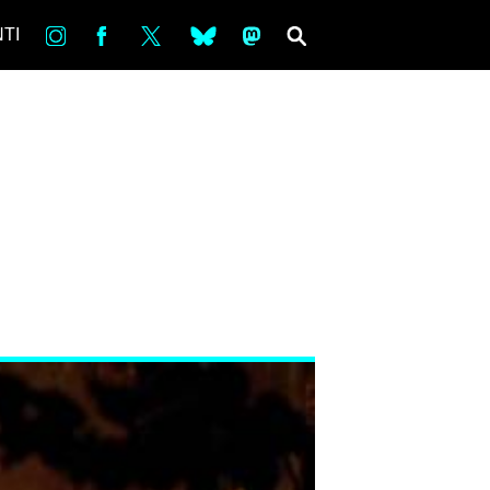
in
Fb
tw
bsky
ms
SEARCH
TI