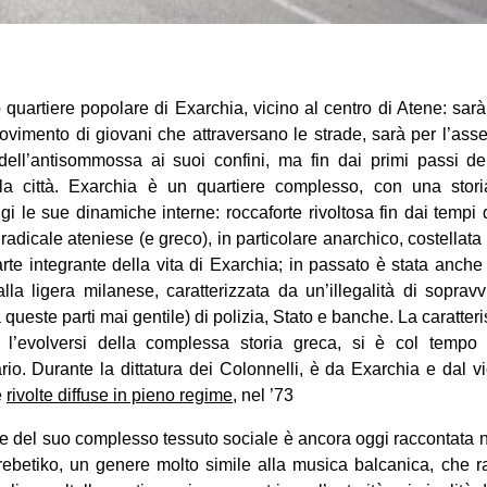
 quartiere popolare di Exarchia, vicino al centro di Atene: sarà
movimento di giovani che attraversano le strade, sarà per l’ass
ell’antisommossa ai suoi confini, ma fin dai primi passi den
lla città. Exarchia è un quartiere complesso, con una stori
i le sue dinamiche interne: roccaforte rivoltosa fin dai tempi d
adicale ateniese (e greco), in particolare anarchico, costellata 
 parte integrante della vita di Exarchia; in passato è stata anche
alla ligera milanese, caratterizzata da un’illegalità di soprav
a queste parti mai gentile) di polizia, Stato e banche. La caratter
l’evolversi della complessa storia greca, si è col tempo p
tario. Durante la dittatura dei Colonnelli, è da Exarchia e dal 
e
rivolte diffuse in pieno regime
, nel ’73
e e del suo complesso tessuto sociale è ancora oggi raccontata
l rebetiko, un genere molto simile alla musica balcanica, che 