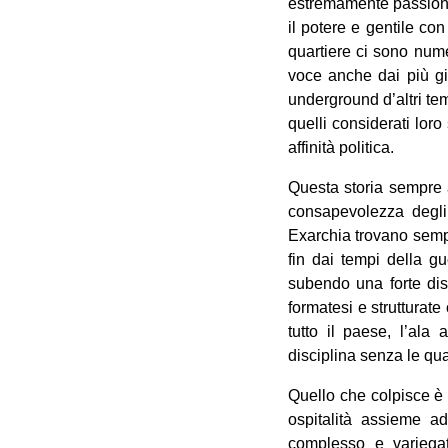
estremamente passionali
il potere e gentile co
quartiere ci sono nume
voce anche dai più gi
underground d’altri tem
quelli considerati loro
affinità politica.
Questa storia sempre a
consapevolezza degli a
Exarchia trovano sempre
fin dai tempi della gu
subendo una forte dis
formatesi e strutturat
tutto il paese, l’al
disciplina senza le qua
Quello che colpisce è q
ospitalità assieme 
complesso e variegat