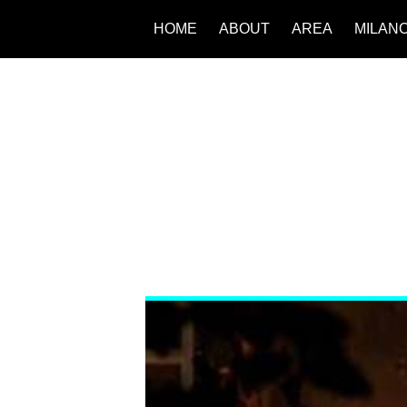
HOME
ABOUT
AREA
MILAN