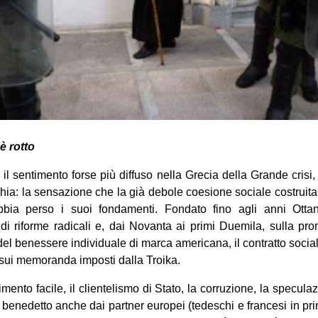
 è rotto
il sentimento forse più diffuso nella Grecia della Grande crisi
ia: la sensazione che la già debole coesione sociale costruita
abbia perso i suoi fondamenti. Fondato fino agli anni Otta
di riforme radicali e, dai Novanta ai primi Duemila, sulla pro
del benessere individuale di marca americana, il contratto socia
e sui memoranda imposti dalla Troika.
himento facile, il clientelismo di Stato, la corruzione, la specula
o benedetto anche dai partner europei (tedeschi e francesi in pri