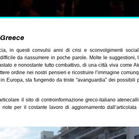
 Greece
ia, in questi convulsi anni di crisi e sconvolgimenti socia
ifficile da riassumere in poche parole. Molte le suggestioni, l
stato e nonostante tutto combattivo, di una città viva come A
ere ordine nei nostri pensieri e ricostruire l’immagine comun
, in Europa, sta fungendo da triste “avanguardia” dei possibil
ticolare il sito di controinformazione greco-italiano atenecalling
e note per il costante lavoro di aggiornamento dall’articolata