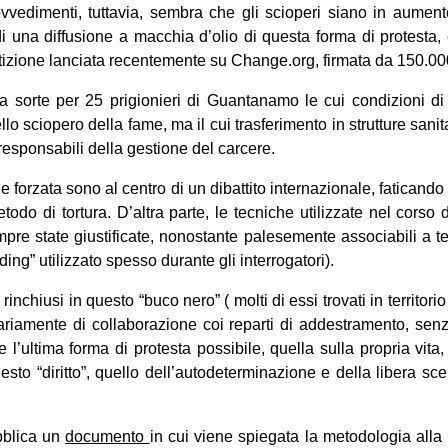
vvedimenti, tuttavia, sembra che gli scioperi siano in aumento
di una diffusione a macchia d’olio di questa forma di protesta, 
tizione lanciata recentemente su Change.org, firmata da 150.0
 la sorte per 25 prigionieri di Guantanamo le cui condizioni d
lo sciopero della fame, ma il cui trasferimento in strutture sani
 responsabili della gestione del carcere.
ne forzata sono al centro di un dibattito internazionale, faticand
odo di tortura. D’altra parte, le tecniche utilizzate nel corso d
 state giustificate, nonostante palesemente associabili a tec
ing” utilizzato spesso durante gli interrogatori).
 rinchiusi in questo “buco nero” ( molti di essi trovati in territo
rariamente di collaborazione coi reparti di addestramento, sen
 l’ultima forma di protesta possibile, quella sulla propria vita
esto “diritto”, quello dell’autodeterminazione e della libera scel
bblica un
documento
in cui viene spiegata la metodologia alla 