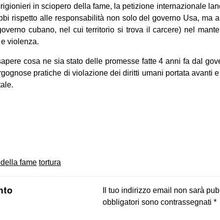
prigionieri in sciopero della fame, la petizione internazionale la
bi rispetto alle responsabilità non solo del governo Usa, ma an
governo cubano, nel cui territorio si trova il carcere) nel mant
 e violenza.
sapere cosa ne sia stato delle promesse fatte 4 anni fa dal go
rgognose pratiche di violazione dei diritti umani portata avanti
ale.
on
book
uesky
 della fame
tortura
nto
Il tuo indirizzo email non sarà pub
obbligatori sono contrassegnati
*