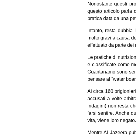
Nonostante questi pro
questo
articolo parla 
pratica data da una pe
Intanto, resta dubbia
molto gravi a causa del
effettuato da parte dei
Le pratiche di nutrizio
e classificate come met
Guantanamo sono sempre
pensare al “water board
Ai circa 160 prigionieri
accusati a volte arbit
indagini) non resta che
farsi sentire. Anche qu
vita, viene loro negato.
Mentre Al Jazeera pu