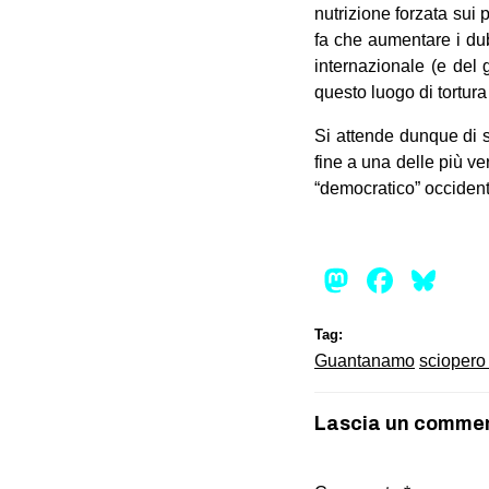
nutrizione forzata sui 
fa che aumentare i dub
internazionale (e del 
questo luogo di tortura
Si attende dunque di 
fine a una delle più ve
“democratico” occident
Mastod
Face
Bl
Tag:
Guantanamo
sciopero
Lascia un comme