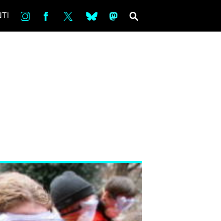
in
Fb
tw
bsky
ms
SEARCH
TI