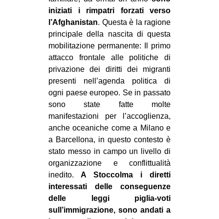
iniziati i rimpatri forzati verso
EVENTI
l’Afghanistan
. Questa è la ragione
principale della nascita di questa
in
mobilitazione permanente: Il primo
Fb
attacco frontale alle politiche di
privazione dei diritti dei migranti
tw
presenti nell’agenda politica di
ogni paese europeo. Se in passato
bsky
sono state fatte molte
manifestazioni per l’accoglienza,
ms
anche oceaniche come a Milano e
a Barcellona, in questo contesto è
SEARCH
stato messo in campo un livello di
organizzazione e conflittualità
inedito.
A Stoccolma i diretti
interessati delle conseguenze
delle leggi piglia-voti
sull’immigrazione, sono andati a