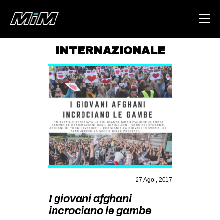
INTERNAZIONALE
HOME
ABOUT
AREA
DEGENERAZIONE
GAZA FREESTYLE
CSOA LAMBRETTA
MSM
27 Ago , 2017
STUDENTI TSUNAMI
I giovani afghani
ZAM
incrociano le gambe