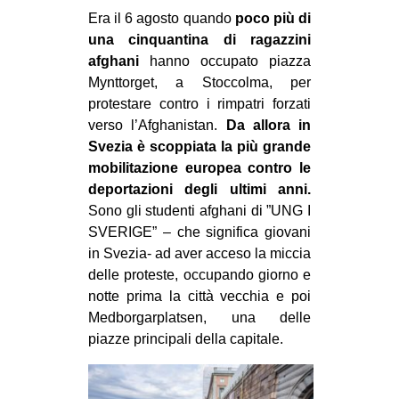
MILANO
Era il 6 agosto quando
poco più di
una cinquantina di ragazzini
MOBILITAZIONI
afghani
hanno occupato piazza
SPAZI
Mynttorget, a Stoccolma, per
SPORT POPOLARE
protestare contro i rimpatri forzati
verso l’Afghanistan.
Da allora in
MOVIMENTI
Svezia è scoppiata la più grande
mobilitazione europea contro le
AMBIENTE
deportazioni degli ultimi anni.
ANTIFASCISMO
Sono gli studenti afghani di ”UNG I
DIRITTO ALL’ABITARE
SVERIGE” – che significa giovani
in Svezia- ad aver acceso la miccia
GENERI
delle proteste, occupando giorno e
MIGRAZIONI
notte prima la città vecchia e poi
Medborgarplatsen, una delle
PRECARIATO
piazze principali della capitale.
REPRESSIONE
STUDENTI