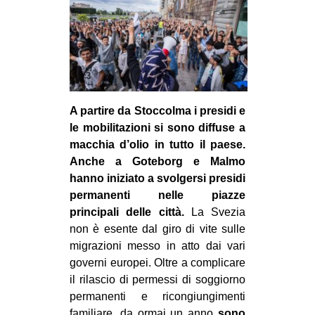
CULTURE
ARTE
CINEMA
MANIFESTI
MUSICA
A partire da Stoccolma i presidi e
le mobilitazioni si sono diffuse a
RECENSIONI
macchia d’olio in tutto il paese.
Anche a Goteborg e Malmo
INTERNAZIONALE
hanno iniziato a svolgersi presidi
AFRICA
permanenti nelle piazze
AMERICHE
principali delle città.
La Svezia
non è esente dal giro di vite sulle
ESTREMO ORIENTE
migrazioni messo in atto dai vari
EUROPA
governi europei. Oltre a complicare
il rilascio di permessi di soggiorno
MEDIO ORIENTE
permanenti e ricongiungimenti
MONDO
familiare, da ormai un anno
sono