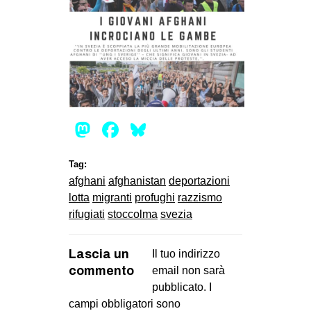
Mastodon
Facebook
Bluesky
Tag:
afghani
afghanistan
deportazioni
lotta
migranti
profughi
razzismo
rifugiati
stoccolma
svezia
Lascia un
Il tuo indirizzo
commento
email non sarà
pubblicato.
I
campi obbligatori sono