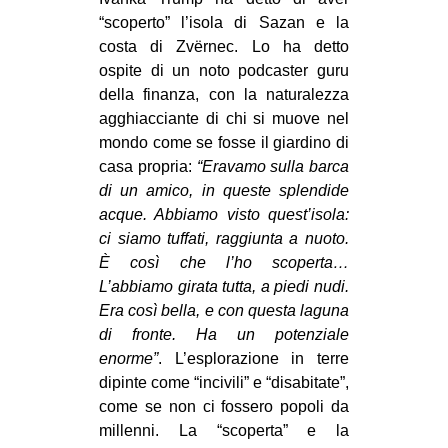
MILANO
“scoperto” l’isola di Sazan e la
MOBILITAZIONI
costa di Zvërnec. Lo ha detto
ospite di un noto podcaster guru
SPAZI
della finanza, con la naturalezza
SPORT POPOLARE
agghiacciante di chi si muove nel
mondo come se fosse il giardino di
MOVIMENTI
casa propria:
“Eravamo sulla barca
AMBIENTE
di un amico, in queste splendide
acque. Abbiamo visto quest’isola:
ANTIFASCISMO
ci siamo tuffati, raggiunta a nuoto.
DIRITTO ALL’ABITARE
È così che l’ho scoperta…
L’abbiamo girata tutta, a piedi nudi.
GENERI
Era così bella, e con questa laguna
MIGRAZIONI
di fronte. Ha un potenziale
enorme”
. L’esplorazione in terre
PRECARIATO
dipinte come “incivili” e “disabitate”,
REPRESSIONE
come se non ci fossero popoli da
STUDENTI
millenni. La “scoperta” e la