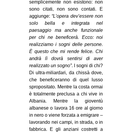
semplicemente non esistono: non
EVENTI
sono citati, non sono contati. E
aggiunge:
“L’opera dev’essere non
in
solo bella e integrata nel
paesaggio ma anche funzionale
Fb
per chi ne beneficerà. Ecco: noi
realizziamo i sogni delle persone.
tw
È questo che mi rende felice. Chi
andrà lì dovrà sentirsi di aver
bsky
realizzato un sogno”
. I sogni di chi?
Di ultra-miliardari, da chissà dove,
ms
che beneficeranno di quel lusso
spropositato. Mentre la costa ormai
SEARCH
è totalmente preclusa a chi vive in
Albania. Mentre la gioventù
albanese o lavora 16 ore al giorno
in nero o viene forzata a emigrare –
lavorando nei campi, in strada, o in
fabbrica. E gli anziani costretti a