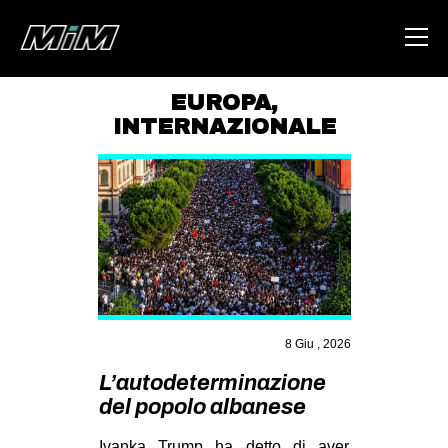
EUROPA
,
INTERNAZIONALE
HOME
ABOUT
AREA
DEGENERAZIONE
GAZA FREESTYLE
CSOA LAMBRETTA
8 Giu , 2026
MSM
L’autodeterminazione
STUDENTI TSUNAMI
del popolo albanese
ZAM
Ivanka Trump ha detto di aver