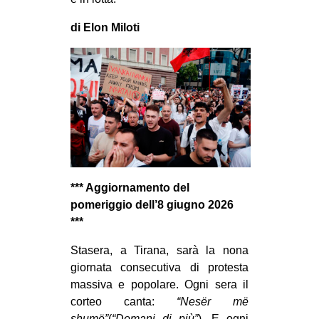
di Elon Miloti
*** Aggiornamento del
pomeriggio dell’8 giugno 2026
***
Stasera, a Tirana, sarà la nona
giornata consecutiva di protesta
massiva e popolare. Ogni sera il
corteo canta:
“Nesër më
shumë”
(
“Domani di più”
). E ogni