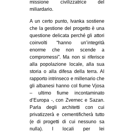
missione civilizzatrice del
CULTURE
miliardario.
ARTE
A un certo punto, Ivanka sostiene
CINEMA
che la gestione del progetto è una
questione delicata perché gli attori
MANIFESTI
coinvolti “hanno un’integrità
MUSICA
enorme che non scende a
RECENSIONI
compromessi”. Ma non si riferisce
alla popolazione locale, alla sua
INTERNAZIONALE
storia o alla difesa della terra. Al
rapporto intrinseco e millenario che
AFRICA
gli albanesi hanno col fiume Vjosa
AMERICHE
– ultimo fiume incontaminato
ESTREMO ORIENTE
d’Europa -, con Zvernec e Sazan.
Parla degli architetti con cui
EUROPA
privatizzerà e cementificherà tutto
MEDIO ORIENTE
(e di progetti di cui nessuno sa
nulla). I locali per lei
MONDO