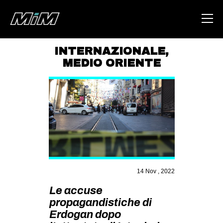
INTERNAZIONALE
,
MEDIO ORIENTE
HOME
ABOUT
AREA
DEGENERAZIONE
GAZA FREESTYLE
CSOA LAMBRETTA
14 Nov , 2022
MSM
Le accuse
STUDENTI TSUNAMI
propagandistiche di
ZAM
Erdogan dopo