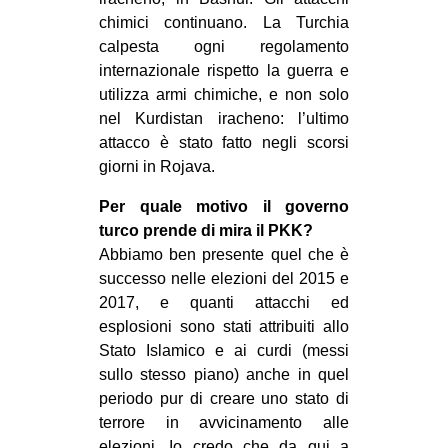
CULTURE
chimici continuano. La Turchia
calpesta ogni regolamento
ARTE
internazionale rispetto la guerra e
CINEMA
utilizza armi chimiche, e non solo
nel Kurdistan iracheno: l’ultimo
MANIFESTI
attacco è stato fatto negli scorsi
MUSICA
giorni in Rojava.
RECENSIONI
Per quale motivo il governo
INTERNAZIONALE
turco prende di mira il PKK?
Abbiamo ben presente quel che è
AFRICA
successo nelle elezioni del 2015 e
AMERICHE
2017, e quanti attacchi ed
esplosioni sono stati attribuiti allo
ESTREMO ORIENTE
Stato Islamico e ai curdi (messi
EUROPA
sullo stesso piano) anche in quel
periodo pur di creare uno stato di
MEDIO ORIENTE
terrore in avvicinamento alle
MONDO
elezioni. Io credo che da qui a