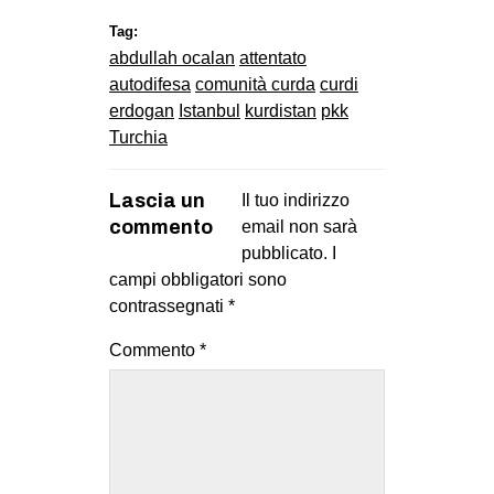
Tag:
abdullah ocalan
attentato
autodifesa
comunità curda
curdi
erdogan
Istanbul
kurdistan
pkk
Turchia
Lascia un
Il tuo indirizzo
commento
email non sarà
pubblicato.
I
campi obbligatori sono
contrassegnati
*
Commento
*