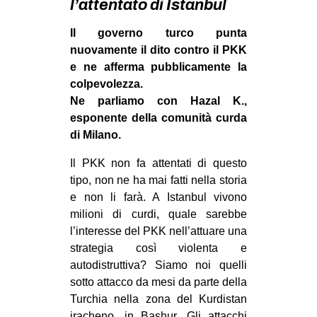
l’attentato di Istanbul
MILANO
MOBILITAZIONI
Il governo turco punta
nuovamente il dito contro il PKK
SPAZI
e ne afferma pubblicamente la
SPORT POPOLARE
colpevolezza.
Ne parliamo con Hazal K.,
MOVIMENTI
esponente della comunità curda
AMBIENTE
di Milano.
ANTIFASCISMO
Il PKK non fa attentati di questo
tipo, non ne ha mai fatti nella storia
DIRITTO ALL’ABITARE
e non li farà. A Istanbul vivono
GENERI
milioni di curdi, quale sarebbe
MIGRAZIONI
l’interesse del PKK nell’attuare una
strategia così violenta e
PRECARIATO
autodistruttiva? Siamo noi quelli
REPRESSIONE
sotto attacco da mesi da parte della
Turchia nella zona del Kurdistan
STUDENTI
iracheno, in Bashur. Gli attacchi