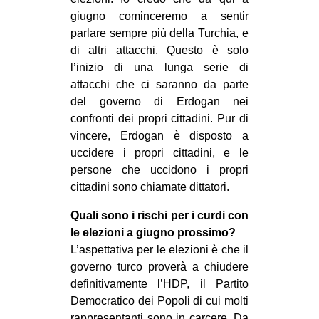
giugno cominceremo a sentir
EVENTI
parlare sempre più della Turchia, e
di altri attacchi. Questo è solo
in
l’inizio di una lunga serie di
Fb
attacchi che ci saranno da parte
del governo di Erdogan nei
tw
confronti dei propri cittadini. Pur di
vincere, Erdogan è disposto a
bsky
uccidere i propri cittadini, e le
persone che uccidono i propri
ms
cittadini sono chiamate dittatori.
SEARCH
Quali sono i rischi per i curdi con
le elezioni a giugno prossimo?
L’aspettativa per le elezioni è che il
governo turco proverà a chiudere
definitivamente l’HDP, il Partito
Democratico dei Popoli di cui molti
rappresentanti sono in carcere. Da