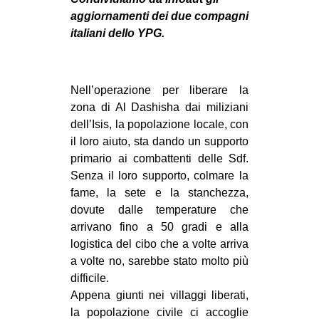
MILANO
aggiornamenti dei due compagni
MOBILITAZIONI
italiani dello YPG.
SPAZI
SPORT POPOLARE
Nell’operazione per liberare la
zona di Al Dashisha dai miliziani
MOVIMENTI
dell’Isis, la popolazione locale, con
AMBIENTE
il loro aiuto, sta dando un supporto
primario ai combattenti delle Sdf.
ANTIFASCISMO
Senza il loro supporto, colmare la
DIRITTO ALL’ABITARE
fame, la sete e la stanchezza,
GENERI
dovute dalle temperature che
arrivano fino a 50 gradi e alla
MIGRAZIONI
logistica del cibo che a volte arriva
PRECARIATO
a volte no, sarebbe stato molto più
difficile.
REPRESSIONE
Appena giunti nei villaggi liberati,
STUDENTI
la popolazione civile ci accoglie