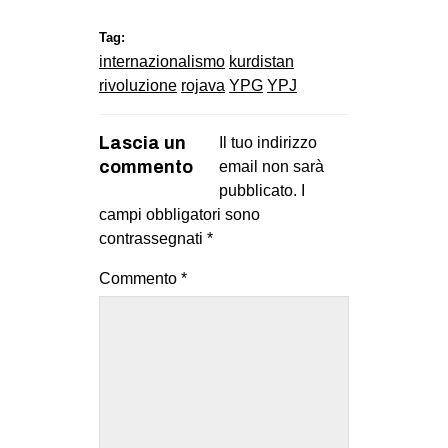
Tag:
internazionalismo
kurdistan
rivoluzione
rojava
YPG
YPJ
Lascia un
Il tuo indirizzo
commento
email non sarà
pubblicato.
I
campi obbligatori sono
contrassegnati
*
Commento
*