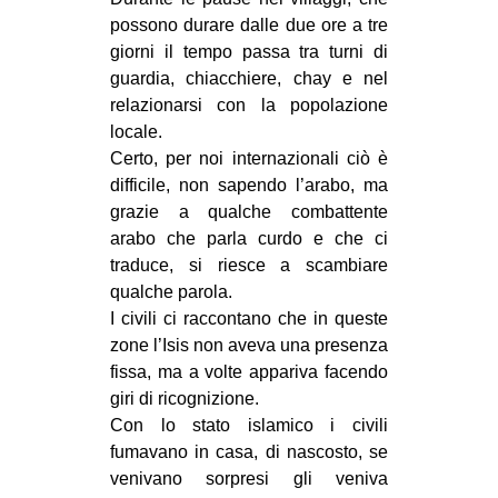
possono durare dalle due ore a tre
EVENTI
giorni il tempo passa tra turni di
guardia, chiacchiere, chay e nel
in
relazionarsi con la popolazione
Fb
locale.
Certo, per noi internazionali ciò è
tw
difficile, non sapendo l’arabo, ma
grazie a qualche combattente
bsky
arabo che parla curdo e che ci
traduce, si riesce a scambiare
ms
qualche parola.
I civili ci raccontano che in queste
SEARCH
zone l’Isis non aveva una presenza
fissa, ma a volte appariva facendo
giri di ricognizione.
Con lo stato islamico i civili
fumavano in casa, di nascosto, se
venivano sorpresi gli veniva