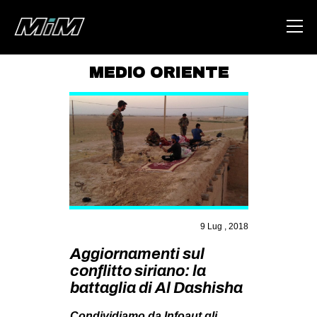
MEDIO ORIENTE
HOME
ABOUT
AREA
DEGENERAZIONE
GAZA FREESTYLE
CSOA LAMBRETTA
9 Lug , 2018
MSM
Aggiornamenti sul
conflitto siriano: la
STUDENTI TSUNAMI
battaglia di Al Dashisha
ZAM
Condividiamo da Infoaut gli