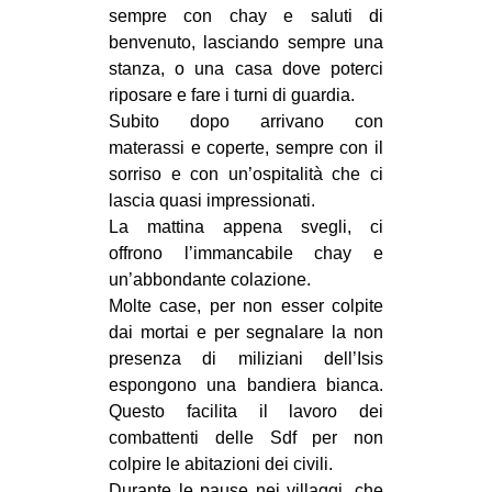
sempre con chay e saluti di
CULTURE
benvenuto, lasciando sempre una
ARTE
stanza, o una casa dove poterci
riposare e fare i turni di guardia.
CINEMA
Subito dopo arrivano con
MANIFESTI
materassi e coperte, sempre con il
MUSICA
sorriso e con un’ospitalità che ci
lascia quasi impressionati.
RECENSIONI
La mattina appena svegli, ci
INTERNAZIONALE
offrono l’immancabile chay e
un’abbondante colazione.
AFRICA
Molte case, per non esser colpite
AMERICHE
dai mortai e per segnalare la non
presenza di miliziani dell’Isis
ESTREMO ORIENTE
espongono una bandiera bianca.
EUROPA
Questo facilita il lavoro dei
combattenti delle Sdf per non
MEDIO ORIENTE
colpire le abitazioni dei civili.
MONDO
Durante le pause nei villaggi, che