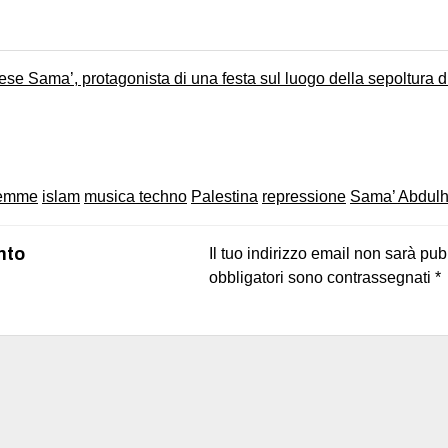
inese Sama’, protagonista di una festa sul luogo della sepoltura 
on
book
uesky
lemme
islam
musica techno
Palestina
repressione
Sama’ Abdulh
nto
Il tuo indirizzo email non sarà pub
obbligatori sono contrassegnati
*