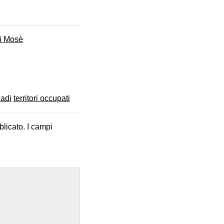
di Mosè
adi
territori occupati
blicato.
I campi