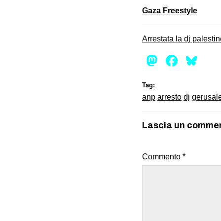
Gaza Freestyle
Arrestata la dj palest
Mastod
Face
Bl
Tag:
anp
arresto
dj
gerusa
Lascia un comme
Commento
*