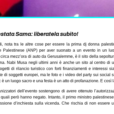
estata Sama: liberatela subito!
, nota tra le altre cose per essere la prima dj donna palestin
le Palestinese (ANP) per aver suonato a un evento in un luo
circa mezz’ora di auto da Gerusalemme, è il sito della sepoltu
na. Nabi Musa negli ultimi anni è anche un sito al centro di 
rogetti di rilancio turistico con forti finanziamenti e interessi 
e di soggetti europei, ma le foto e i video del party sui social 
: è un luogo sacro e una festa è un atto di profanazione. E così la
anizzatori dell’evento sostengono di avere ottenuto l’autorizzaz
le quali però hanno negato. Intanto, il primo ministro palesti
issione d’inchiesta sulla vicenda. Che rischia di non essere