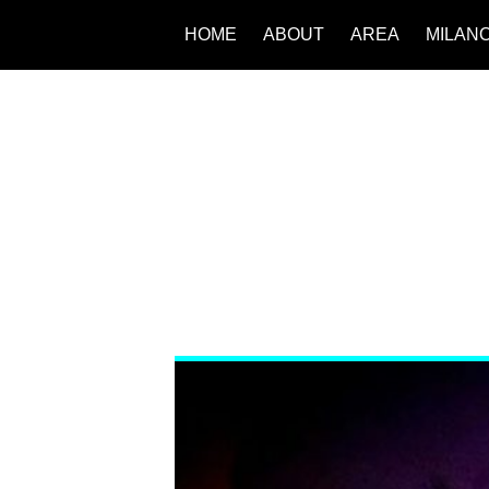
HOME
ABOUT
AREA
MILAN