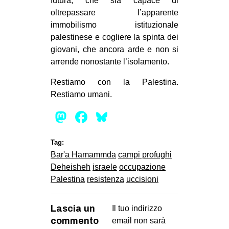
futura, che sia capace di
oltrepassare l’apparente
immobilismo istituzionale
palestinese e cogliere la spinta dei
giovani, che ancora arde e non si
arrende nonostante l’isolamento.
Restiamo con la Palestina.
Restiamo umani.
Mastodon
Facebook
Bluesky
Tag:
Bar'a Hamammda
campi profughi
Deheisheh
israele
occupazione
Palestina
resistenza
uccisioni
Lascia un
Il tuo indirizzo
commento
email non sarà