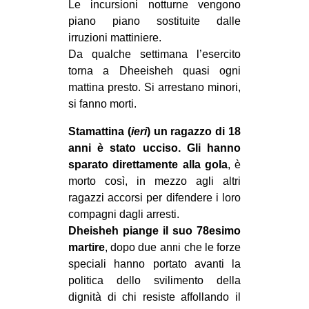
Le incursioni notturne vengono
EVENTI
piano piano sostituite dalle
irruzioni mattiniere.
in
Da qualche settimana l’esercito
torna a Dheeisheh quasi ogni
Fb
mattina presto. Si arrestano minori,
si fanno morti.
tw
Stamattina (
ieri
) un ragazzo di 18
bsky
anni è stato ucciso. Gli hanno
sparato direttamente alla gola
, è
ms
morto così, in mezzo agli altri
ragazzi accorsi per difendere i loro
SEARCH
compagni dagli arresti.
Dheisheh piange il suo 78esimo
martire
, dopo due anni che le forze
speciali hanno portato avanti la
politica dello svilimento della
dignità di chi resiste affollando il