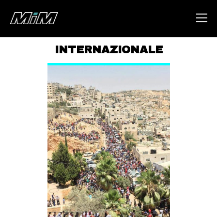
INTERNAZIONALE
HOME
ABOUT
AREA
DEGENERAZIONE
GAZA FREESTYLE
CSOA LAMBRETTA
MSM
STUDENTI TSUNAMI
ZAM