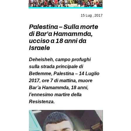
MILANO
MOBILITAZIONI
15 Lug , 2017
SPAZI
Palestina – Sulla morte
di Bar’a Hamammda,
SPORT POPOLARE
ucciso a 18 anni da
MOVIMENTI
Israele
AMBIENTE
Deheisheh, campo profughi
ANTIFASCISMO
sulla strada principale di
Betlemme, Palestina – 14 Luglio
DIRITTO ALL’ABITARE
2017, ore 7 di mattina, muore
GENERI
Bar’a Hamammda, 18 anni,
l’ennesimo martire della
MIGRAZIONI
Resistenza.
PRECARIATO
REPRESSIONE
STUDENTI