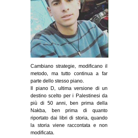
CULTURE
ARTE
CINEMA
MANIFESTI
MUSICA
RECENSIONI
Cambiano strategie, modificano il
INTERNAZIONALE
metodo, ma tutto continua a far
parte dello stesso piano.
AFRICA
Il piano D, ultima versione di un
AMERICHE
destino scelto per i Palestinesi da
ESTREMO ORIENTE
più di 50 anni, ben prima della
Nakba, ben prima di quanto
EUROPA
riportato dai libri di storia, quando
MEDIO ORIENTE
la storia viene raccontata e non
modificata.
MONDO