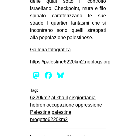
delle quali sotto il controllo
israeliano. Checkpoint, mura e filo
spinato caratterizzano le sue
strade. I quartieri fantasmi che si
incontrano sono quelli strappati
alla popolazione palestinese.
Galleria fotografica
https://palestine6220km2.noblogs.org
Mastodon
Facebook
Bluesky
Tag:
6220km2
al khalil
cisgiordania
hebron
occupazione
oppressione
Palestina
palestine
progetto6220km2