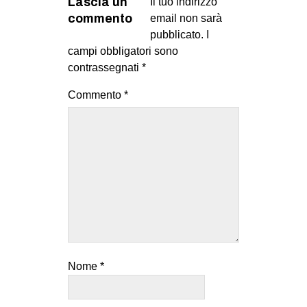
Lascia un
Il tuo indirizzo
commento
email non sarà
pubblicato.
I
campi obbligatori sono
contrassegnati
*
Commento
*
Nome
*