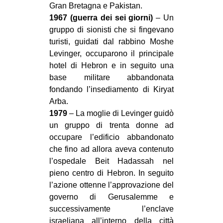
Gran Bretagna e Pakistan.
EVENTI
1967 (guerra dei sei giorni)
– Un
gruppo di sionisti che si fingevano
in
turisti, guidati dal rabbino Moshe
Levinger, occuparono il principale
Fb
hotel di Hebron e in seguito una
base militare abbandonata
tw
fondando l’insediamento di Kiryat
Arba.
bsky
1979
– La moglie di Levinger guidò
ms
un gruppo di trenta donne ad
occupare l’edificio abbandonato
SEARCH
che fino ad allora aveva contenuto
l’ospedale Beit Hadassah nel
pieno centro di Hebron. In seguito
l’azione ottenne l’approvazione del
governo di Gerusalemme e
successivamente l’enclave
israeliana all’interno della città