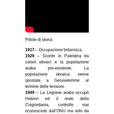
CULTURE
ARTE
CINEMA
MANIFESTI
Pillole di storia:
MUSICA
RECENSIONI
1917
– Occupazione britannica.
1929
– Scontri in Palestina tra
INTERNAZIONALE
coloni ebraici e la popolazione
AFRICA
araba pre-esistente. La
popolazione ebraica venne
AMERICHE
spostata a Gerusalemme al
ESTREMO ORIENTE
termine delle tensioni.
1949
– La Legione araba occupò
EUROPA
Hebron ed il resto della
MEDIO ORIENTE
Cisgiordania, controllo mai
MONDO
riconosciuto dall’ONU ma solo da