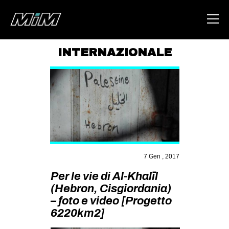
INTERNAZIONALE
HOME
ABOUT
AREA
DEGENERAZIONE
GAZA FREESTYLE
7 Gen , 2017
CSOA LAMBRETTA
Per le vie di Al-Khalīl
MSM
(Hebron, Cisgiordania)
STUDENTI TSUNAMI
– foto e video [Progetto
6220km2]
ZAM