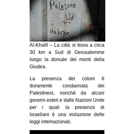
MILANO
MOBILITAZIONI
SPAZI
SPORT POPOLARE
Al-Khalīl – La città si trova a circa
MOVIMENTI
30 km a Sud di Gerusalemme
AMBIENTE
lungo la dorsale dei monti della
Giudea.
ANTIFASCISMO
DIRITTO ALL’ABITARE
La presenza dei coloni è
duramente condannata dei
GENERI
Palestinesi, nonché da alcuni
MIGRAZIONI
governi esteri e dalle Nazioni Unite
per i quali la presenza di
PRECARIATO
Israeliani è una violazione delle
REPRESSIONE
leggi internazionali.
STUDENTI