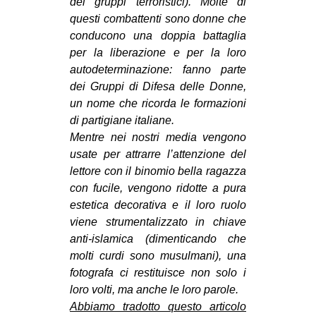
dei gruppi terroristici). Molte di
questi combattenti sono donne che
EVENTI
conducono una doppia battaglia
in
per la liberazione e per la loro
autodeterminazione: fanno parte
Fb
dei Gruppi di Difesa delle Donne,
un nome che ricorda le formazioni
tw
di partigiane italiane.
Mentre nei nostri media vengono
bsky
usate per attrarre l’attenzione del
lettore con il binomio bella ragazza
ms
con fucile, vengono ridotte a pura
estetica decorativa e il loro ruolo
SEARCH
viene strumentalizzato in chiave
anti-islamica (dimenticando che
molti curdi sono musulmani), una
fotografa ci restituisce non solo i
loro volti, ma anche le loro parole.
Abbiamo tradotto questo articolo