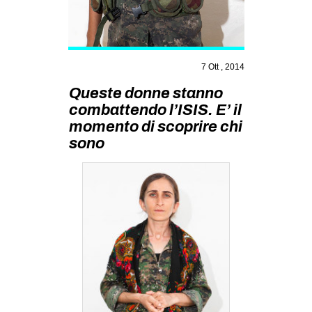
MILANO
MOBILITAZIONI
SPAZI
7 Ott , 2014
SPORT POPOLARE
Queste donne stanno
MOVIMENTI
combattendo l’ISIS. E’ il
momento di scoprire chi
AMBIENTE
sono
ANTIFASCISMO
DIRITTO ALL’ABITARE
GENERI
MIGRAZIONI
PRECARIATO
REPRESSIONE
STUDENTI