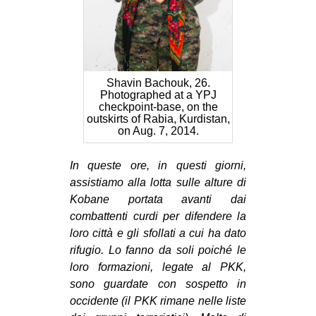
CULTURE
ARTE
CINEMA
Shavin Bachouk, 26.
MANIFESTI
Photographed at a YPJ
checkpoint-base, on the
MUSICA
outskirts of Rabia, Kurdistan,
on Aug. 7, 2014.
RECENSIONI
INTERNAZIONALE
In queste ore, in questi giorni,
assistiamo alla lotta sulle alture di
AFRICA
Kobane portata avanti dai
AMERICHE
combattenti curdi per difendere la
loro città e gli sfollati a cui ha dato
ESTREMO ORIENTE
rifugio. Lo fanno da soli poiché le
EUROPA
loro formazioni, legate al PKK,
MEDIO ORIENTE
sono guardate con sospetto in
occidente (il PKK rimane nelle liste
MONDO