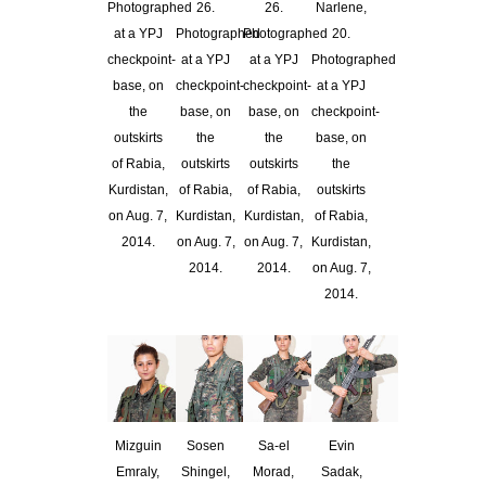
Photographed
26.
26.
Narlene,
at a YPJ
Photographed
Photographed
20.
checkpoint-
at a YPJ
at a YPJ
Photographed
base, on
checkpoint-
checkpoint-
at a YPJ
the
base, on
base, on
checkpoint-
outskirts
the
the
base, on
of Rabia,
outskirts
outskirts
the
Kurdistan,
of Rabia,
of Rabia,
outskirts
on Aug. 7,
Kurdistan,
Kurdistan,
of Rabia,
2014.
on Aug. 7,
on Aug. 7,
Kurdistan,
2014.
2014.
on Aug. 7,
2014.
Mizguin
Sosen
Sa-el
Evin
Emraly,
Shingel,
Morad,
Sadak,