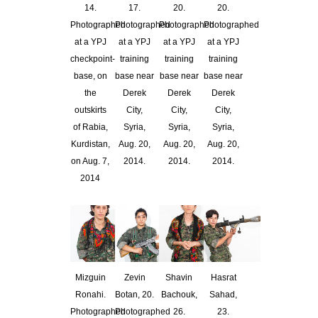
14.
17.
20.
20.
Photographed
Photographed
Photographed
Photographed
at a YPJ
at a YPJ
at a YPJ
at a YPJ
checkpoint-
training
training
training
base, on
base near
base near
base near
the
Derek
Derek
Derek
outskirts
City,
City,
City,
of Rabia,
Syria,
Syria,
Syria,
Kurdistan,
Aug. 20,
Aug. 20,
Aug. 20,
on Aug. 7,
2014.
2014.
2014.
2014
Mizguin
Zevin
Shavin
Hasrat
Ronahi.
Botan, 20.
Bachouk,
Sahad,
Photographed
Photographed
26.
23.