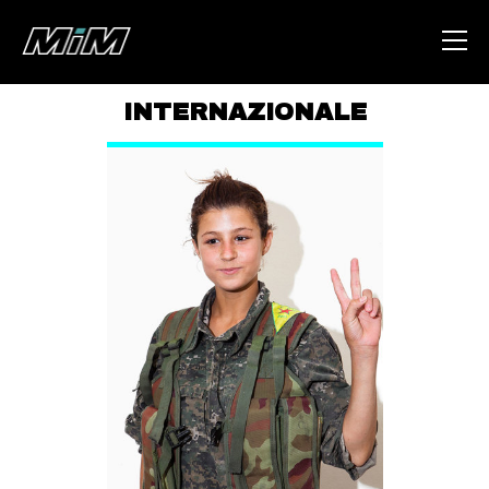
INTERNAZIONALE
HOME
ABOUT
AREA
DEGENERAZIONE
GAZA FREESTYLE
CSOA LAMBRETTA
MSM
STUDENTI TSUNAMI
ZAM