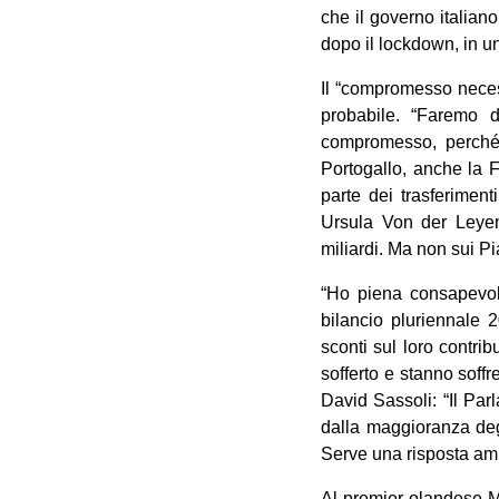
che il governo italiano
dopo il lockdown, in un
Il “compromesso necess
probabile. “Faremo 
compromesso, perché 
Portogallo, anche la Fr
parte dei trasferimen
Ursula Von der Leyen
miliardi. Ma non sui Pia
“Ho piena consapevol
bilancio pluriennale 2
sconti sul loro contri
sofferto e stanno soffr
David Sassoli: “Il Par
dalla maggioranza deg
Serve una risposta ambi
Al premier olandese Mar