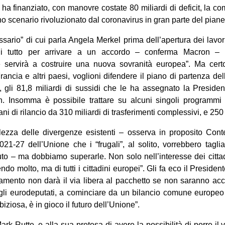
 ha finanziato, con manovre costate 80 miliardi di deficit, la co
o scenario rivoluzionato dal coronavirus in gran parte del piane
ario” di cui parla Angela Merkel prima dell’apertura dei lavor
di tutto per arrivare a un accordo – conferma Macron – 
servirà a costruire una nuova sovranità europea”. Ma certo 
ancia e altri paesi, voglioni difendere il piano di partenza del
ti, gli 81,8 miliardi di sussidi che le ha assegnato la Presid
. Insomma è possibile trattare su alcuni singoli programmi
ni di rilancio da 310 miliardi di trasferimenti complessivi, e 250 d
ezza delle divergenze esistenti – osserva in proposito Con
021-27 dell’Unione che i “frugali”, al solito, vorrebbero tagl
buto – ma dobbiamo superarle. Non solo nell’interesse dei cittad
endo molto, ma di tutti i cittadini europei”. Gli fa eco il Preside
lamento non darà il via libera al pacchetto se non saranno accol
li eurodeputati, a cominciare da un bilancio comune europeo al
ziosa, è in gioco il futuro dell’Unione”.
k Rutte, e alla sua pretesa di avere la possibilità di porre il v