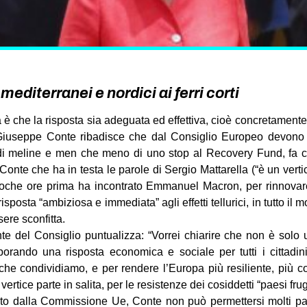
editerranei e nordici ai ferri corti
na è che la risposta sia adeguata ed effettiva, cioè concretament
 Giuseppe Conte ribadisce che dal Consiglio Europeo devono a
i meline e men che meno di uno stop al Recovery Fund, fa ca
Conte che ha in testa le parole di Sergio Mattarella (“è un vertic
poche ore prima ha incontrato Emmanuel Macron, per rinnovare
isposta “ambiziosa e immediata” agli effetti tellurici, in tutto i
ere sconfitta.
te del Consiglio puntualizza: “Vorrei chiarire che non è solo 
aborando una risposta economica e sociale per tutti i cittadi
i che condividiamo, e per rendere l’Europa più resiliente, più c
vertice parte in salita, per le resistenze dei cosiddetti “paesi frug
rato dalla Commissione Ue, Conte non può permettersi molti pa