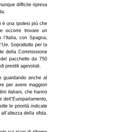
munque difficile ripresa
ta.
i è una ipotesi più che
e occorre trovare un
l’Italia, con Spagna,
l’Ue. Soprattutto per la
ente della Commissione
 del pacchetto da 750
i prestiti agevolati.
te guardando anche al
iare per avere maggiori
ini italiani, che hanno
nte dell’Europarlamento,
te le priorità indicate
l’altezza della sfida.
eto sui piani di riforme