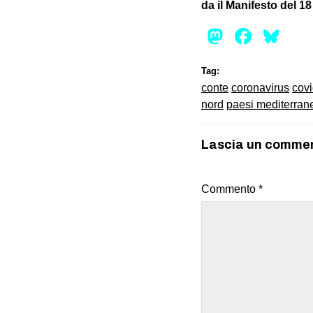
da il Manifesto del 18
Mastod
Face
Bl
Tag:
conte
coronavirus
cov
nord
paesi mediterran
Lascia un comme
Commento
*