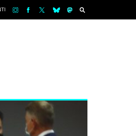
in
Fb
tw
bsky
ms
SEARCH
TI