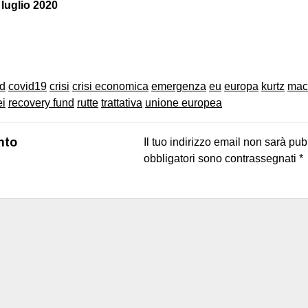
 luglio 2020
on
book
uesky
id
covid19
crisi
crisi economica
emergenza
eu
europa
kurtz
mac
ei
recovery fund
rutte
trattativa
unione europea
nto
Il tuo indirizzo email non sarà pub
obbligatori sono contrassegnati
*