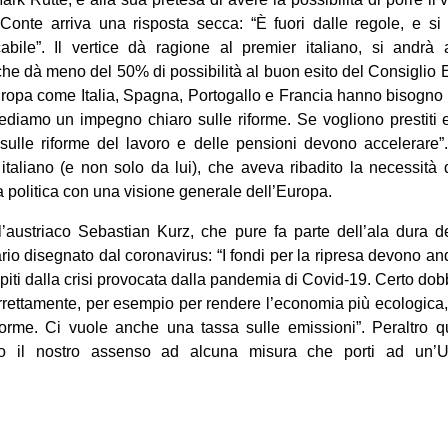
 Conte arriva una risposta secca: “È fuori dalle regole, e si 
cabile”. Il vertice dà ragione al premier italiano, si andr
 che dà meno del 50% di possibilità al buon esito del Consigli
ropa come Italia, Spagna, Portogallo e Francia hanno bisogno del
diamo un impegno chiaro sulle riforme. Se vogliono prestiti e
 sulle riforme del lavoro e delle pensioni devono accelerare”.
italiano (e non solo da lui), che aveva ribadito la necessità 
a politica con una visione generale dell’Europa.
l’austriaco Sebastian Kurz, che pure fa parte dell’ala dura de
rio disegnato dal coronavirus: “I fondi per la ripresa devono a
piti dalla crisi provocata dalla pandemia di Covid-19. Certo dob
correttamente, per esempio per rendere l’economia più ecologica, 
forme. Ci vuole anche una tassa sulle emissioni”. Peraltro 
o il nostro assenso ad alcuna misura che porti ad un’U