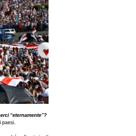
anerci “eternamente”?
i paesi.