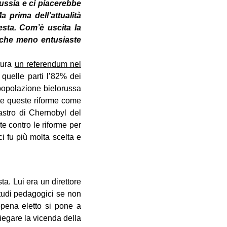
ussia e ci piacerebbe
prima dell’attualità
esta. Com’è uscita la
liche meno entusiaste
ttura
un referendum nel
quelle parti l’82% dei
a popolazione bielorussa
te queste riforme come
sastro di Chernobyl del
e contro le riforme per
i fu più molta scelta e
a. Lui era un direttore
 studi pedagogici se non
ppena eletto si pone a
iegare la vicenda della