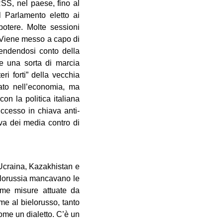
RSS, nel paese, fino al
l Parlamento eletto ai
potere. Molte sessioni
 Viene messo a capo di
endendosi conto della
ce una sorta di marcia
ri forti” della vecchia
tato nell’economia, ma
on la politica italiana
ccesso in chiava anti-
va dei media contro di
 Ucraina, Kazakhistan e
ielorussia mancavano le
rime misure attuate da
me al bielorusso, tanto
ome un dialetto. C’è un