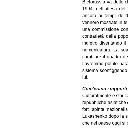
Bielorussia va detto c
1994, nell’attesa del
ancora ai tempi dell’
vennero mostrate in t
una commissione cont
contrarietà della pop
indietro diventando il
nomenklatura. La sua 
cambiare il quadro del
l’avremmo potuto para
sistema sconfiggendo 
lui.
Com’erano i rapporti 
Culturalmente e storic
repubbliche asiatiche 
forti spinte nazional
Lukashenko dopo la sua
che nel paese oggi si 