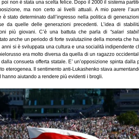
 poi non è stata una scelta felice. Dopo il 2000 il sistema partiti
sizione, ma non certo ai livelli attuali. A mio parere l’au
 è stato determinato dall’ingresso nella politica di generazio
e da quelle delle generazioni precedenti. L’idea di stabil
ioni più giovani. C’è una battuta che parla di
“salari stab
stato anche un periodo di forte svalutaziine della moneta che ha 
imi anni si è sviluppata una cultura e una socialità indipendente
bielorusso era molto diversa da quella di un ragazzo occidental
 dalla consueta offerta statale. E’ un’opposizione spinta dalla 
to eterogenea. Il sentimento anti-Lukashenko stava aumentand
l hanno aiutando a rendere più evidenti i brogli.