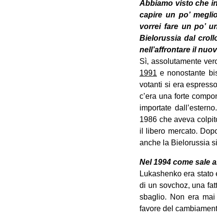
Abbiamo visto che in
capire un po’ meglio
vorrei fare un po’ u
Bielorussia dal crol
nell’affrontare il nu
Sì, assolutamente vero
1991
e nonostante bis
votanti si era espresso
c’era una forte compo
importate dall’esterno
1986 che aveva colpito
il libero mercato. Dop
anche la Bielorussia s
Nel 1994 come sale a
Lukashenko era stato e
di un sovchoz, una fatt
sbaglio. Non era mai 
favore del cambiamento