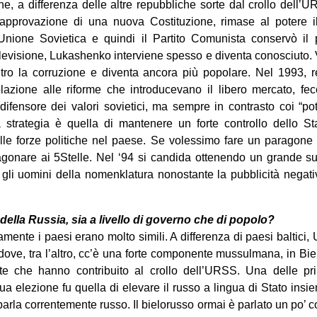
he, a differenza delle altre repubbliche sorte dal crollo dell’U
l’approvazione di una nuova Costituzione, rimase al potere i
Unione Sovietica e quindi il Partito Comunista conservò il 
elevisione, Lukashenko interviene spesso e diventa conosciuto.
ro la corruzione e diventa ancora più popolare. Nel 1993, r
olazione alle riforme che introducevano il libero mercato, fe
 difensore dei valori sovietici, ma sempre in contrasto coi “pote
strategia è quella di mantenere un forte controllo dello S
le forze politiche nel paese. Se volessimo fare un paragone c
gonare ai 5Stelle. Nel ‘94 si candida ottenendo un grande su
gli uomini della nomenklatura nonostante la pubblicità negati
della Russia, sia a livello di governo che di popolo?
amente i paesi erano molto simili. A differenza di paesi baltici,
dove, tra l’altro, cc’è una forte componente mussulmana, in B
iste che hanno contribuito al crollo dell’URSS. Una delle p
 elezione fu quella di elevare il russo a lingua di Stato insie
parla correntemente russo. Il bielorusso ormai è parlato un po’ c