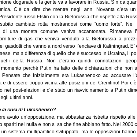
nione doganale e la gente va a lavorare in Russia. Sin da quan
nica. C’è da dire che mentre negli anni Novanta c’era un r
residente russo Elstin con la Bielorussia che rispetto alla Russ
a subito cambiato rotta mostrandosi come “uomo forte”. Nei
ea di una moneta comune veniva accantonata. Rimaneva l
forniture di gas che veniva venduto alla Bielorussia a prezzi
i gasdotti che vanno a nord verso l’enclave di Kaliningrad. E’
 paese, ma a differenza di quello che è successo in Ucraina, il p
 quelli della Russia. Non c’erano quindi connotazioni geopo
omento perché Putin ha fatto delle dichiarazioni che non s
 Pensate che inizialmente era Lukashenoko ad accusare l’
a e di essere troppo vicina alle posizioni del Cremlino! Poi c’è
o nel post-elezioni e c’è stato un riavvicinamento a Putin dim
egli ultimi anni.
 la crisi di Lukashenko?
 avuto un’opposizione, ma abbastanza ristretta rispetto alle
 spariti nel nulla e non si sa che fine abbiano fatto. Nel 2000 
 un sistema multipartitico sviluppato, ma le opposizioni hanno 