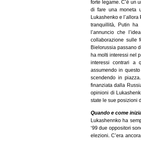
forte legame. C’è un u
di fare una moneta u
Lukashenko e l’allora P
tranquillità, Putin h
l’annuncio che l’id
collaborazione sulle 
Bielorussia passano de
ha molti interessi nel
interessi contrari a
assumendo in questo m
scendendo in piazza.
finanziata dalla Russi
opinioni di Lukashenk
state le sue posizioni d
Quando e come inizia
Lukashennko ha sempre
‘99 due oppositori sono
elezioni. C’era ancora