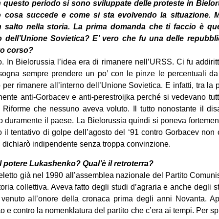
 questo periodo si sono sviluppate delle proteste in Bielor
 cosa succede e come si sta evolvendo la situazione. Ma 
n salto nella storia. La prima domanda che ti faccio è qu
lo dell’Unione Sovietica? E’ vero che fu una delle repubb
ovo corso?
. In Bielorussia l’idea era di rimanere nell’URSS. Ci fu addiri
ogna sempre prendere un po’ con le pinze le percentuali da 
 per rimanere all’interno dell’Unione Sovietica. E infatti, tra l
nente anti-Gorbacev e anti-perestroijka perché si vedevano tut
. Riforme che nessuno aveva voluto. Il tutto nonostante il di
 duramente il paese. La Bielorussia quindi si poneva fortement
o il tentativo di golpe dell’agosto del ‘91 contro Gorbacev non c
i dichiarò indipendente senza troppa convinzione.
l potere Lukashenko? Qual’è il retroterra?
letto già nel 1990 all’assemblea nazionale del Partito Comunist
oria collettiva. Aveva fatto degli studi d’agraria e anche degli
venuto all’onore della cronaca prima degli anni Novanta. A
 e contro la nomenklatura del partito che c’era ai tempi. Per sp