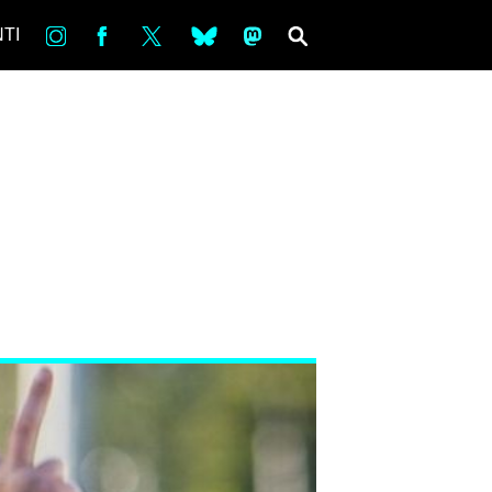
in
Fb
tw
bsky
ms
SEARCH
TI