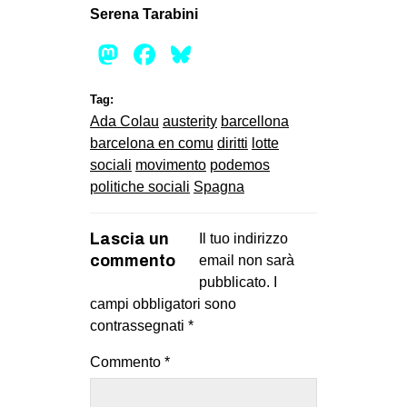
Serena Tarabini
Mastodon
Facebook
Bluesky
Tag:
Ada Colau
austerity
barcellona
barcelona en comu
diritti
lotte
sociali
movimento
podemos
politiche sociali
Spagna
Lascia un
Il tuo indirizzo
commento
email non sarà
pubblicato.
I
campi obbligatori sono
contrassegnati
*
Commento
*