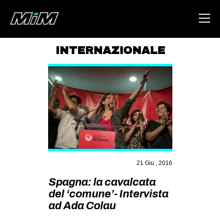
INTERNAZIONALE
HOME
ABOUT
AREA
DEGENERAZIONE
GAZA FREESTYLE
CSOA LAMBRETTA
21 Giu , 2016
MSM
Spagna: la cavalcata
STUDENTI TSUNAMI
del ‘comune’- Intervista
ad Ada Colau
ZAM