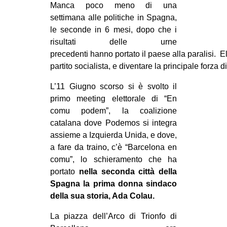
Manca poco meno di una
MILANO
settimana alle politiche in Spagna,
MOBILITAZIONI
le seconde in 6 mesi, dopo che i
SPAZI
risultati delle urne
precedenti hanno portato il paese alla paralisi. 
SPORT POPOLARE
partito socialista, e diventare la principale forza 
MOVIMENTI
L’11 Giugno scorso si è svolto il
AMBIENTE
primo meeting elettorale di “En
comu podem”, la coalizione
ANTIFASCISMO
catalana dove Podemos si integra
DIRITTO ALL’ABITARE
assieme a Izquierda Unida, e dove,
a fare da traino, c’è “Barcelona en
GENERI
comu”, lo schieramento che ha
MIGRAZIONI
portato
nella seconda città della
PRECARIATO
Spagna la prima donna sindaco
della sua storia, Ada Colau.
REPRESSIONE
La piazza dell’Arco di Trionfo di
STUDENTI