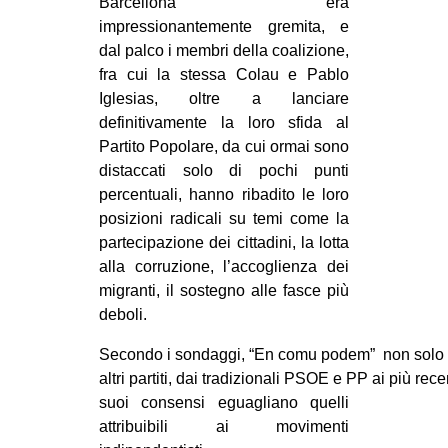
Barcellona era
CULTURE
impressionantemente gremita, e
dal palco i membri della coalizione,
ARTE
fra cui la stessa Colau e Pablo
CINEMA
Iglesias, oltre a lanciare
MANIFESTI
definitivamente la loro sfida al
Partito Popolare, da cui ormai sono
MUSICA
distaccati solo di pochi punti
RECENSIONI
percentuali, hanno ribadito le loro
posizioni radicali su temi come la
INTERNAZIONALE
partecipazione dei cittadini, la lotta
AFRICA
alla corruzione, l’accoglienza dei
migranti, il sostegno alle fasce più
AMERICHE
deboli.
ESTREMO ORIENTE
Secondo i sondaggi, “En comu podem” non solo è il
EUROPA
altri partiti, dai tradizionali PSOE e PP ai più re
MEDIO ORIENTE
suoi consensi eguagliano quelli
attribuibili ai movimenti
MONDO