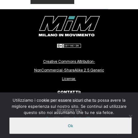
Creative Commons Attribution-
NonCommercial-ShareAlike 2.5 Generic
License.
CONTATTI:
Utilizziamo i cookie per essere sicuri che tu possa avere la
milanoinmovimento@gmail.com
migliore esperienza sul nostro sito. Se continui ad utilizzare
SEGUICI SU:
questo sito noi assumiamo che tu ne sia felice.
Ok
Sito ospitato sulla piattaforma
Midala