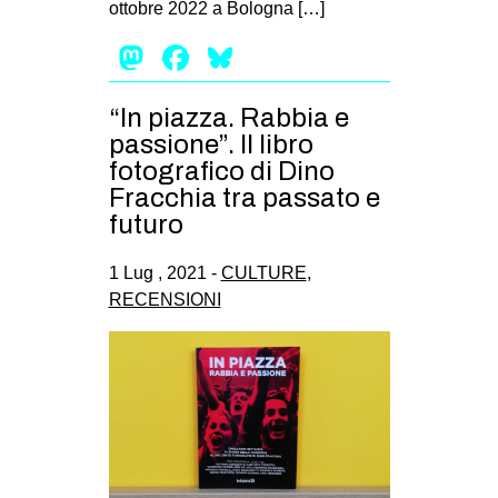
ottobre 2022 a Bologna […]
EVENTI
Mastodon
Facebook
Bluesky
in
“In piazza. Rabbia e
Fb
passione”. Il libro
fotografico di Dino
tw
Fracchia tra passato e
futuro
bsky
1 Lug , 2021 -
CULTURE
,
ms
RECENSIONI
SEARCH