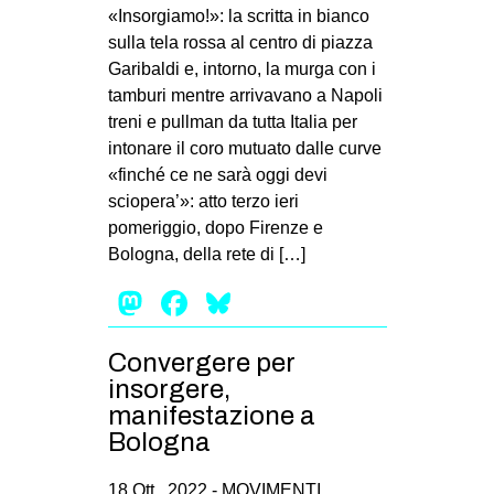
MILANO
«Insorgiamo!»: la scritta in bianco
sulla tela rossa al centro di piazza
MOBILITAZIONI
Garibaldi e, intorno, la murga con i
SPAZI
tamburi mentre arrivavano a Napoli
treni e pullman da tutta Italia per
SPORT POPOLARE
intonare il coro mutuato dalle curve
MOVIMENTI
«finché ce ne sarà oggi devi
sciopera’»: atto terzo ieri
AMBIENTE
pomeriggio, dopo Firenze e
ANTIFASCISMO
Bologna, della rete di […]
DIRITTO ALL’ABITARE
Mastodon
Facebook
Bluesky
GENERI
Convergere per
MIGRAZIONI
insorgere,
PRECARIATO
manifestazione a
REPRESSIONE
Bologna
STUDENTI
18 Ott , 2022 -
MOVIMENTI