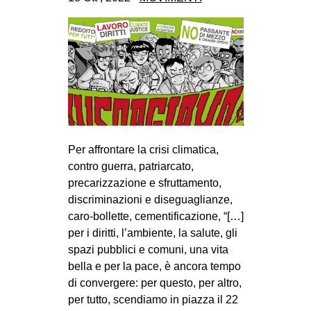
CULTURE
ARTE
CINEMA
MANIFESTI
MUSICA
RECENSIONI
Per affrontare la crisi climatica,
INTERNAZIONALE
contro guerra, patriarcato,
precarizzazione e sfruttamento,
AFRICA
discriminazioni e diseguaglianze,
AMERICHE
caro-bollette, cementificazione, “[…]
ESTREMO ORIENTE
per i diritti, l’ambiente, la salute, gli
spazi pubblici e comuni, una vita
EUROPA
bella e per la pace, è ancora tempo
MEDIO ORIENTE
di convergere: per questo, per altro,
per tutto, scendiamo in piazza il 22
MONDO