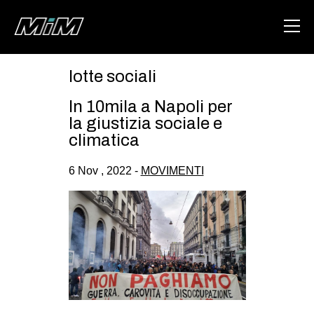
lotte sociali
HOME
In 10mila a Napoli per
ABOUT
la giustizia sociale e
climatica
AREA
6 Nov , 2022 -
MOVIMENTI
DEGENERAZIONE
GAZA FREESTYLE
CSOA LAMBRETTA
MSM
STUDENTI TSUNAMI
ZAM