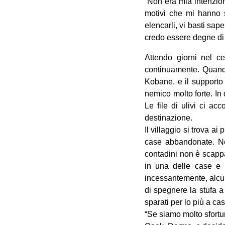
“Non era mia intenzion
motivi che mi hanno s
elencarli, vi basti sape
credo essere degne di n
Attendo giorni nel ce
continuamente. Quando
Kobane, e il supporto
nemico molto forte. In
Le file di ulivi ci a
destinazione.
Il villaggio si trova a
case abbandonate. No
contadini non è scappa
in una delle case e p
incessantemente, alcun
di spegnere la stufa a
sparati per lo più a cas
“Se siamo molto sfortu