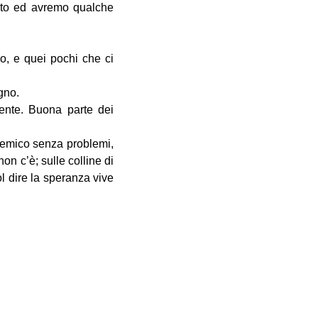
sto ed avremo qualche
o, e quei pochi che ci
gno.
mente. Buona parte dei
 nemico senza problemi,
on c’è; sulle colline di
ol dire la speranza vive