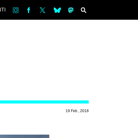
in
Fb
tw
bsky
ms
SEARCH
TI
19 Feb , 2018