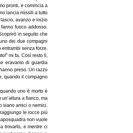
mo pronti, e comincia a
o lancia missili a tutto
 lascio, avanzo e inizio
ci fanno fuoco addosso.
coprirò in seguito che
 è uno dei due compagni
o entrambi senza forze.
!” mi fa. Così resto lì,
 che eravamo di guardia
 hanno preso. Un razzo
orse, quando il compagno
me quando uno è morto è
 un’altura a fianco, ma
o siano amici o nemici.
 raggiungo le rocce più
l caposquadra non vuole
 trovarlo, e mentre ci