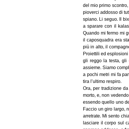
del mio primo scontro,
pioverci addosso di tut
spiano. Li seguo. Il bi
a sparare con il kalas
Quando mi fermo mi gu
il caposquadra era sta
più in alto, il compag
Proiettili ed esplosion
gli reggo la testa, gl
assieme. Siamo comple
a pochi metri mi fa par
tira l’ultimo respiro.
Ora, per tradizione da
morto, e, non vedendo 
essendo quello uno dei
Faccio un giro largo, 
arretrate. Mi sento ch
lasciare il corpo sul