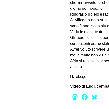
che mi avvertono che
giorno per riposare.
Ringrazio il cielo e rac
Al villaggio noto sub
sono fanno molta più a
Vedo le macerie dell’e
Gli aerei che in quei
combattenti erano stati 
Avrei voluto scrivere 
ma la realtà non è un b
Afrin si resiste, si vi
ancora.”
H.Tekoşer
Video di Eddi, combat
Mastod
Face
Bl