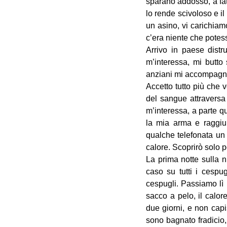
sparano addosso, a fat
lo rende scivoloso e i
un asino, vi carichiam
c’era niente che potes
Arrivo in paese dist
m’interessa, mi butto
anziani mi accompagna 
Accetto tutto più che 
del sangue attraversa 
m’interessa, a parte q
la mia arma e raggiun
qualche telefonata un
calore. Scoprirò solo p
La prima notte sulla nu
caso su tutti i cespug
cespugli. Passiamo lì l
sacco a pelo, il calor
due giorni, e non capi
sono bagnato fradicio,