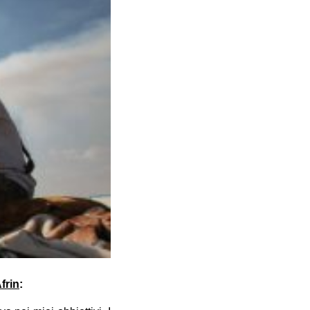
frin
: