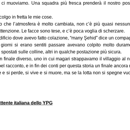
 ci muoviamo. Una squadra più fresca prenderà il nostro po
colgo in fretta le mie cose.
ito che l’atmosfera è molto cambiata, non c’è più quasi nessun
ttenzione. Le facce sono tese, e c’è poca voglia di scherzare.
dificio dove avevo fatto colazione, “many Şehid” dice un compa
 giorni si erano sentiti passare avevano colpito molto dura
spostati sulle colline, altri in qualche postazione più sicura.
un finale diverso, uno in cui magari strappavamo il villaggio al
el racconto, e in fin dei conti per questa storia un finale ancora n
nce e si perde, si vive e si muore, ma se la lotta non si spegne vu
tente italiana dello YPG
on
book
uesky