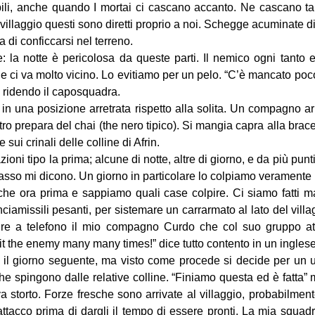
bili, anche quando I mortai ci cascano accanto. Ne cascano tan
l villaggio questi sono diretti proprio a noi. Schegge acuminate di
a di conficcarsi nel terreno.
la notte è pericolosa da queste parti. Il nemico ogni tanto ef
 e ci va molto vicino. Lo evitiamo per un pelo. “C’è mancato poc
e ridendo il caposquadra.
 in una posizione arretrata rispetto alla solita. Un compagno ar
ro prepara del chai (the nero tipico). Si mangia capra alla brace 
 sui crinali delle colline di Afrin.
ioni tipo la prima; alcune di notte, altre di giorno, e da più pun
sso mi dicono. Un giorno in particolare lo colpiamo veramente
che ora prima e sappiamo quali case colpire. Ci siamo fatt
iamissili pesanti, per sistemare un carrarmato al lato del villa
tire a telefono il mio compagno Curdo che col suo gruppo at
 hit the enemy many many times!” dice tutto contento in un inglese
l giorno seguente, ma visto come procede si decide per un ult
 che spingono dalle relative colline. “Finiamo questa ed è fatta”
 storto. Forze fresche sono arrivate al villaggio, probabilmente 
’attacco prima di dargli il tempo di essere pronti. La mia squad