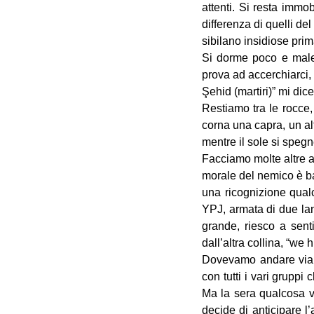
attenti. Si resta immo
differenza di quelli de
sibilano insidiose prim
Si dorme poco e male: 
prova ad accerchiarci,
Şehid (martiri)” mi dic
Restiamo tra le rocce,
corna una capra, un alt
mentre il sole si spegne
Facciamo molte altre az
morale del nemico è ba
una ricognizione qual
YPJ, armata di due lanc
grande, riesco a sen
dall’altra collina, “we
Dovevamo andare via i
con tutti i vari gruppi
Ma la sera qualcosa va
decide di anticipare l