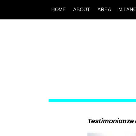
HOME
ABOUT
AREA
MILAN
Testimonianze d