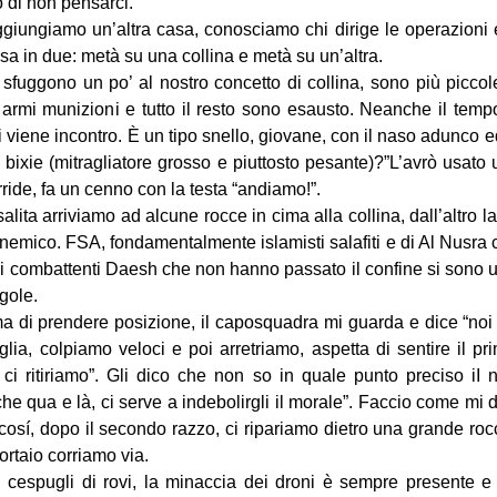
 di non pensarci.
ggiungiamo un’altra casa, conosciamo chi dirige le operazioni 
sa in due: metà su una collina e metà su un’altra.
in sfuggono un po’ al nostro concetto di collina, sono più pic
armi munizioni e tutto il resto sono esausto. Neanche il tempo di
iene incontro. È un tipo snello, giovane, con il naso adunco ed i
l bixie (mitragliatore grosso e piuttosto pesante)?”L’avrò usato
orride, fa un cenno con la testa “andiamo!”.
alita arriviamo ad alcune rocce in cima alla collina, dall’altro la
 nemico. FSA, fondamentalmente islamisti salafiti e di Al Nusra c
 combattenti Daesh che non hanno passato il confine si sono un
agole.
a di prendere posizione, il caposquadra mi guarda e dice “noi
glia, colpiamo veloci e poi arretriamo, aspetta di sentire il p
ci ritiriamo”. Gli dico che non so in quale punto preciso iI 
che qua e là, ci serve a indebolirgli il morale”. Faccio come mi di
 cosí, dopo il secondo razzo, ci ripariamo dietro una grande rocc
ortaio corriamo via.
 cespugli di rovi, la minaccia dei droni è sempre presente 