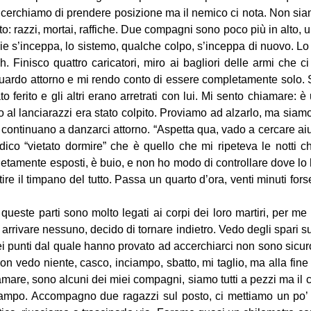
 cerchiamo di prendere posizione ma il nemico ci nota. Non sia
to: razzi, mortai, raffiche. Due compagni sono poco più in alto, un
xie s’inceppa, lo sistemo, qualche colpo, s’inceppa di nuovo. Lo
h. Finisco quattro caricatori, miro ai bagliori delle armi che 
ardo attorno e mi rendo conto di essere completamente solo. S
to ferito e gli altri erano arretrati con lui. Mi sento chiamare:
no al lanciarazzi era stato colpito. Proviamo ad alzarlo, ma siam
i continuano a danzarci attorno. “Aspetta qua, vado a cercare aiuto
i dico “vietato dormire” che è quello che mi ripeteva le notti
tamente esposti, è buio, e non ho modo di controllare dove lo
tire il timpano del tutto. Passa un quarto d’ora, venti minuti f
 queste parti sono molto legati ai corpi dei loro martiri, per 
arrivare nessuno, decido di tornare indietro. Vedo degli spari su
 punti dal quale hanno provato ad accerchiarci non sono sicur
non vedo niente, casco, inciampo, sbatto, mi taglio, ma alla fine
iamare, sono alcuni dei miei compagni, siamo tutti a pezzi ma i
 campo. Accompagno due ragazzi sul posto, ci mettiamo un po’ a