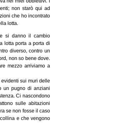
va nei miei obbiettivi. I
enti; non starò qui ad
uazioni che ho incontrato
la lotta.
dre si danno il cambio
lotta porta a porta di
tro diverso, contro un
nord, non so bene dove.
iare mezzo arriviamo a
 evidenti sui muri delle
o un pugno di anziani
sistenza. Ci nascondono
ttono sulle abitazioni
ra se non fosse il caso
a collina e che vengono