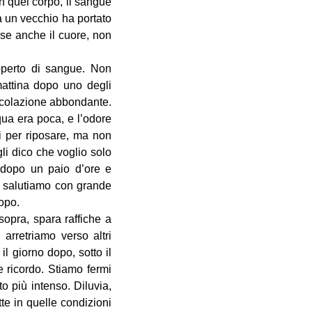
n quel corpo, il sangue
a un vecchio ha portato
rse anche il cuore, non
operto di sangue. Non
mattina dopo uno degli
a colazione abbondante.
qua era poca, e l’odore
ni per riposare, ma non
li dico che voglio solo
e dopo un paio d’ore e
i salutiamo con grande
dopo.
 sopra, spara raffiche a
 arretriamo verso altri
il giorno dopo, sotto il
e ricordo. Stiamo fermi
o più intenso. Diluvia,
te in quelle condizioni