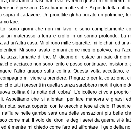
ica, riusciamo a trascinarlo via. Faremo quasi un chilometro co
l terreno è pessimo. Caschiamo molte volte. Ai piedi della collin
o sopra il cadavere. Un proiettile gli ha bucato un polmone, fo
simo fare.
rutto, sono giorni che non mi lavo, e sono completamente c
 su un materasso a terra e crollo in un sonno profondo. La 
ad un’altra casa. Mi offrono mille sigarette, mille chai, ed un
volentieri. Mi sono lavato le mani come meglio potevo, ma l’ac
la tazza fumante di the. Mi dicono di restare un paio di gior
ualche acciacco non sono ferito e posso continuare. Insistono, g
gere l’altro gruppo sulla collina. Questa volta accettano, 
 compagno mi viene a prendere. Ringrazio per la colazione, c
oi che tutti i presenti in quella stanza sarebbero morti il giorno 
ova collina è la notte del “cobra”. L’elicottero ci vola proprio
li. Aspettiamo che si allontani per fare manovra e girarsi ed
a notte, senza coperte, con le orecchie tese al cielo. Risentire 
e riaffluire nelle gambe sarà una delle sensazioni più belle ch
sco come mai. Il volo dei droni e degli aerei da guerra si è fatt
 ed è mentre mi chiedo come farò ad affrontare il gelo della not