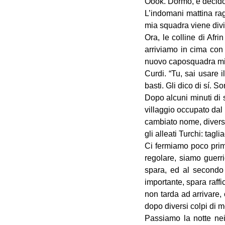
Oook. Dormo, e decido
L’indomani mattina ra
mia squadra viene divi
Ora, le colline di Afr
arriviamo in cima con 
nuovo caposquadra mi v
Curdi. “Tu, sai usare i
basti. Gli dico di sí. S
Dopo alcuni minuti di s
villaggio occupato dal
cambiato nome, diversi
gli alleati Turchi: tagli
Ci fermiamo poco prim
regolare, siamo guerri
spara, ed al secondo 
importante, spara raffi
non tarda ad arrivare,
dopo diversi colpi di m
Passiamo la notte nei