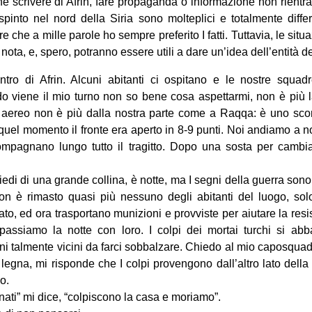
e scrivere di Afrin, fare propaganda o informazione non
rientra
pinto nel nord della Siria sono molteplici e totalmente differ
re che a mille parole ho sempre preferito I fatti. Tuttavia, le sit
ota, e, spero, potranno essere utili a dare un’idea dell’entità del
ntro di Afrin. Alcuni abitanti ci ospitano e le nostre squa
 viene il mio turno non so bene cosa aspettarmi, non è più la 
 aereo non è più dalla nostra parte come a Raqqa: è uno scon
 quel momento il fronte era aperto in 8-9 punti. Noi andiamo a 
ccompagnano lungo tutto il tragitto. Dopo una sosta per camb
i piedi di una grande collina, è notte, ma I segni della guerra sono
n è rimasto quasi più nessuno degli abitanti del luogo, sol
to, ed ora trasportano munizioni e provviste per aiutare la re
assiamo la notte con loro. I colpi dei mortai turchi si abba
i talmente vicini da farci sobbalzare. Chiedo al mio caposquad
 legna, mi risponde che I colpi provengono dall’altro lato dell
o.
nati” mi dice, “colpiscono la casa e moriamo”.