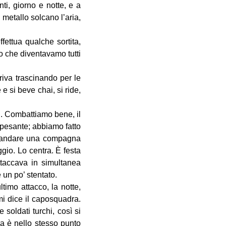
ti, giorno e notte, e a
 metallo solcano l’aria,
fettua qualche sortita,
o che diventavamo tutti
riva trascinando per le
e si beve chai, si ride,
ti. Combattiamo bene, il
 pesante; abbiamo fatto
i mandare una compagna
ggio. Lo centra. È festa
taccava in simultanea
 un po’ stentato.
imo attacco, la notte,
 mi dice il caposquadra.
soldati turchi, così si
ra è nello stesso punto