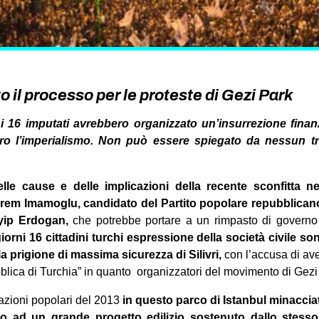
to il processo per le proteste di Gezi Park
 16 imputati avrebbero organizzato un’insurrezione finanz
tro l’imperialismo. Non può essere spiegato da nessun t
lle cause e delle implicazioni della recente sconfitta ne
Ekrem Imamoglu, candidato del Partito popolare repubblican
yip Erdogan,
che potrebbe portare a un rimpasto di governo 
iorni 16 cittadini turchi espressione della società civile s
lla prigione di massima sicurezza di Silivri,
con l’accusa di ave
blica di Turchia” in quanto organizzatori del movimento di Gezi
tazioni popolari del 2013
in questo parco di Istanbul minacciat
sto ad un grande progetto edilizio sostenuto dallo stess