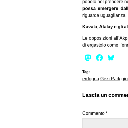
popolo nel prendere nel
possa emergere dall
riguarda uguaglianza, l
Kavala, Atalay e gli al
Le opposizioni all’Akp,
di ergastolo come l’enn
Mastod
Face
Bl
Tag:
erdogna
Gezi Park
gio
Lascia un comme
Commento
*