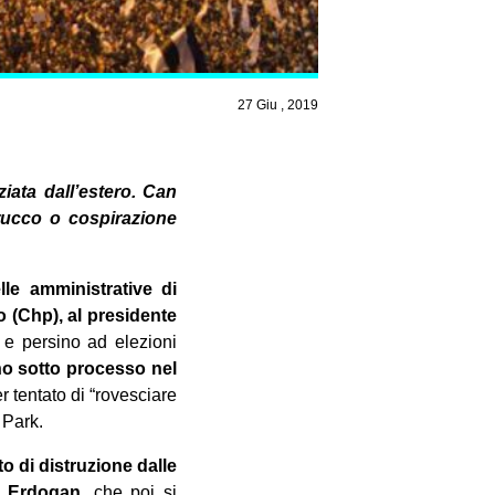
27 Giu , 2019
iata dall’estero. Can
rucco o cospirazione
lle amministrative di
o (Chp), al presidente
e persino ad elezioni
ono sotto processo nel
r tentato di “rovesciare
 Park.
o di distruzione dalle
o Erdogan,
che poi si