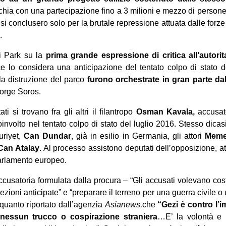
Turchia con una partecipazione fino a 3 milioni e mezzo di person
si conclusero solo per la brutale repressione attuata dalle forz
.
i Park su la
prima grande espressione di critica all’autori
ce lo considera una anticipazione del tentato colpo di stato d
la distruzione del parco
furono orchestrate in gran parte dal
eorge Soros.
i si trovano fra gli altri il filantropo
Osman Kavala,
accusato
involto nel tentato colpo di stato del luglio 2016. Stesso dicasi p
uriyet,
Can Dundar
, già in esilio in Germania, gli attori
Memet
Can Atalay
. Al processo assistono deputati dell’opposizione, atti
parlamento europeo.
ccusatoria formulata dalla procura – “Gli accusati volevano cost
lezioni anticipate” e “preparare il terreno per una guerra civile 
quanto riportato dall’agenzia
Asianews,
che
“Gezi è contro l’
nessun trucco o cospirazione straniera
…E’ la volontà e 