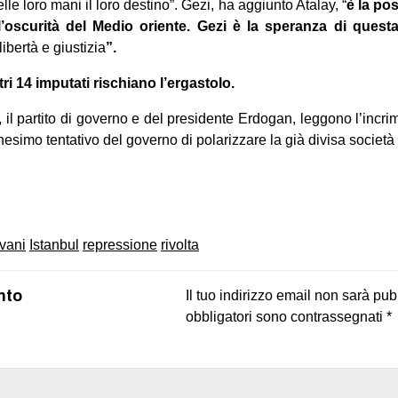
le loro mani il loro destino”. Gezi, ha aggiunto Atalay, “
è la pos
’oscurità del Medio oriente. Gezi è la speranza di ques
ibertà e giustizia
”.
tri 14 imputati rischiano l’ergastolo.
 il partito di governo e del presidente Erdogan, leggono l’incri
esimo tentativo del governo di polarizzare la già divisa società 
on
book
uesky
vani
Istanbul
repressione
rivolta
nto
Il tuo indirizzo email non sarà pub
obbligatori sono contrassegnati
*