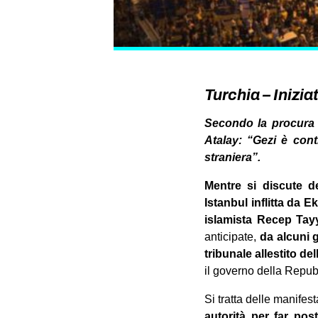
Turchia – Inizia
Secondo la procura i
Atalay: “Gezi è con
straniera”.
Mentre si discute de
Istanbul inflitta da 
islamista Recep Tay
anticipate,
da alcuni g
tribunale allestito de
il governo della Repub
Si tratta delle manifes
autorità per far po