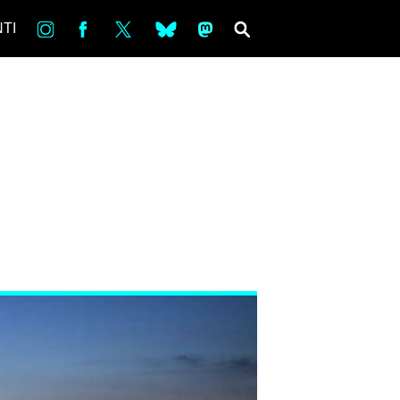
in
Fb
tw
bsky
ms
SEARCH
TI