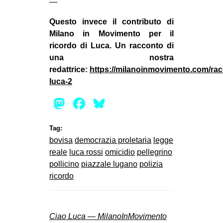
—
Questo invece il contributo di
Milano in Movimento per il
ricordo di Luca. Un racconto di
una nostra
redattrice:
https://milanoinmovimento.com/racc
luca-2
Mastodon
Facebook
Bluesky
Tag:
bovisa
democrazia proletaria
legge
reale
luca rossi
omicidio
pellegrino
pollicino
piazzale lugano
polizia
ricordo
Ciao Luca — MilanoInMovimento