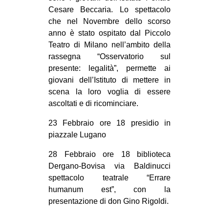
Cesare Beccaria. Lo spettacolo
EVENTI
che nel Novembre dello scorso
anno è stato ospitato dal Piccolo
in
Teatro di Milano nell’ambito della
rassegna “Osservatorio sul
Fb
presente: legalità”, permette ai
tw
giovani dell’Istituto di mettere in
scena la loro voglia di essere
bsky
ascoltati e di ricominciare.
ms
23 Febbraio ore 18 presidio in
piazzale Lugano
SEARCH
28 Febbraio ore 18 biblioteca
Dergano-Bovisa via Baldinucci
spettacolo teatrale “Errare
humanum est”, con la
presentazione di don Gino Rigoldi.