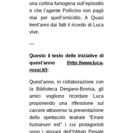
una cortina fumogena sull’episodio
CULTURE
e che l’agente Pollicino non pagò
ARTE
mai per quell’omicidio. A Quasi
trent’anni dai fatti il ricordo di Luca
CINEMA
vive.
MANIFESTI
—
MUSICA
Questo il testo delle iniziative di
RECENSIONI
quest’anno (
http://www.luca-
INTERNAZIONALE
rossi.it/
):
AFRICA
Quest’anno, in collaborazione con
AMERICHE
la Biblioteca Dergano-Bovisa, gli
amici vogliono ricordare Luca
ESTREMO ORIENTE
proponendo una riflessione sul
EUROPA
carcere attraverso la presentazione
dello spettacolo teatrale “Errare
MEDIO ORIENTE
humanum est” i cui protagonisti
MONDO
sono i giovani dell’I
stituto Penale