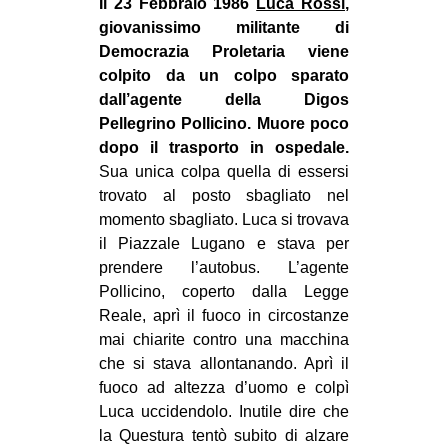
Il 23 Febbraio 1986
Luca Rossi
,
MILANO
giovanissimo militante di
MOBILITAZIONI
Democrazia Proletaria viene
colpito da un colpo sparato
SPAZI
dall’agente della Digos
SPORT POPOLARE
Pellegrino Pollicino. Muore poco
dopo il trasporto in ospedale.
MOVIMENTI
Sua unica colpa quella di essersi
AMBIENTE
trovato al posto
sbagliato nel
momento sbagliato. Luca si trovava
ANTIFASCISMO
il Piazzale Lugano e stava per
DIRITTO ALL’ABITARE
prendere l’autobus. L’agente
GENERI
Pollicino, coperto dalla Legge
Reale, aprì il fuoco in circostanze
MIGRAZIONI
mai chiarite contro una macchina
PRECARIATO
che si stava allontanando. Aprì il
fuoco ad altezza d’uomo e colpì
REPRESSIONE
Luca uccidendolo. Inutile dire che
STUDENTI
la Questura tentò subito di alzare