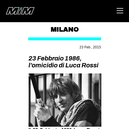
MILANO
HOME
23 Feb , 2015
ABOUT
23 Febbraio 1986,
AREA
l’omicidio di Luca Rossi
DEGENERAZIONE
GAZA FREESTYLE
CSOA LAMBRETTA
MSM
STUDENTI TSUNAMI
ZAM