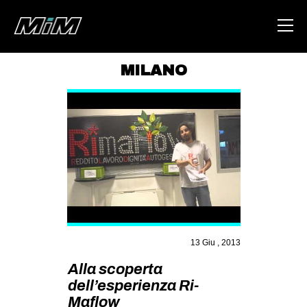
MILANO
HOME
ABOUT
AREA
DEGENERAZIONE
GAZA FREESTYLE
CSOA LAMBRETTA
MSM
13 Giu , 2013
STUDENTI TSUNAMI
Alla scoperta
dell’esperienza Ri-
ZAM
Maflow