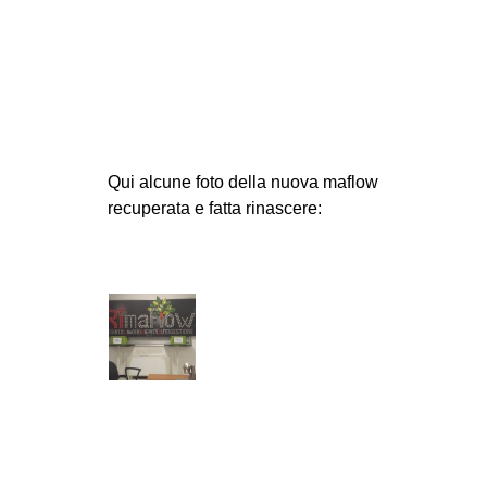
EVENTI
in
Fb
tw
Qui alcune foto della nuova maflow
recuperata e fatta rinascere:
bsky
ms
SEARCH