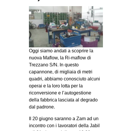
MILANO
MOBILITAZIONI
SPAZI
SPORT POPOLARE
MOVIMENTI
Oggi siamo andati a scoprire la
AMBIENTE
nuova Maflow, la Ri-maflow di
Trezzano S/N. In questo
ANTIFASCISMO
capannone, di migliaia di metri
DIRITTO ALL’ABITARE
quadri, abbiamo conosciuto alcuni
GENERI
operai e la loro lotta per la
riconversione e l’autogestione
MIGRAZIONI
della fabbrica lasciata al degrado
PRECARIATO
dal padrone.
REPRESSIONE
Il 20 giugno saranno a Zam ad un
STUDENTI
incontro con i lavoratori della Jabil