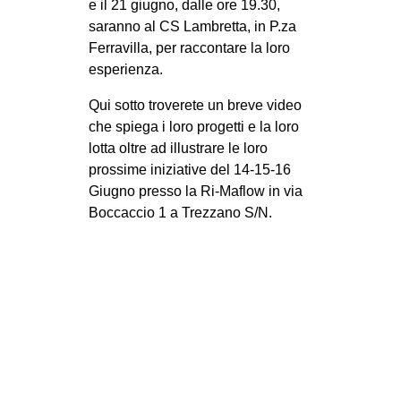
e il 21 giugno, dalle ore 19.30,
CULTURE
saranno al CS Lambretta, in P.za
Ferravilla, per raccontare la loro
ARTE
esperienza.
CINEMA
Qui sotto troverete un breve video
MANIFESTI
che spiega i loro progetti e la loro
MUSICA
lotta oltre ad illustrare le loro
prossime iniziative del 14-15-16
RECENSIONI
Giugno presso la Ri-Maflow in via
INTERNAZIONALE
Boccaccio 1 a Trezzano S/N.
AFRICA
AMERICHE
ESTREMO ORIENTE
EUROPA
MEDIO ORIENTE
MONDO