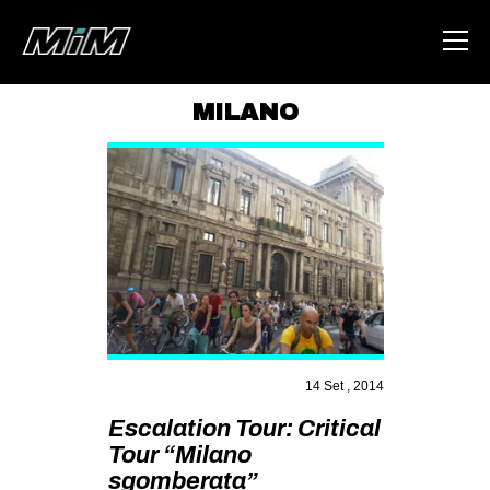
MILANO
HOME
ABOUT
AREA
DEGENERAZIONE
GAZA FREESTYLE
CSOA LAMBRETTA
MSM
14 Set , 2014
STUDENTI TSUNAMI
Escalation Tour: Critical
Tour “Milano
ZAM
sgomberata”