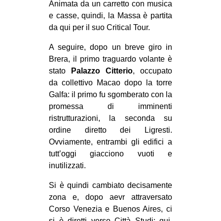
Animata da un carretto con musica
CULTURE
e casse, quindi, la Massa è partita
ARTE
da qui per il suo Critical Tour.
CINEMA
A seguire, dopo un breve giro in
Brera, il primo traguardo volante è
MANIFESTI
stato
Palazzo Citterio
, occupato
MUSICA
da collettivo Macao dopo la torre
RECENSIONI
Galfa: il primo fu sgomberato con la
promessa di imminenti
INTERNAZIONALE
ristrutturazioni, la seconda su
ordine diretto dei Ligresti.
AFRICA
Ovviamente, entrambi gli edifici a
AMERICHE
tutt’oggi giacciono vuoti e
ESTREMO ORIENTE
inutilizzati.
EUROPA
Si è quindi cambiato decisamente
zona e, dopo aevr attraversato
MEDIO ORIENTE
Corso Venezia e Buenos Aires, ci
MONDO
si è diretti verso Città Studi: qui,