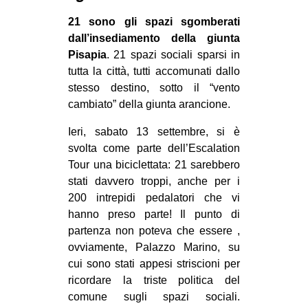
MILANO
21 sono gli spazi sgomberati
MOBILITAZIONI
dall’insediamento della giunta
Pisapia
. 21 spazi sociali sparsi in
SPAZI
tutta la città, tutti accomunati dallo
SPORT POPOLARE
stesso destino, sotto il “vento
cambiato” della giunta arancione.
MOVIMENTI
AMBIENTE
Ieri, sabato 13 settembre, si è
svolta come parte dell’Escalation
ANTIFASCISMO
Tour una biciclettata: 21 sarebbero
DIRITTO ALL’ABITARE
stati davvero troppi, anche per i
200 intrepidi pedalatori che vi
GENERI
hanno preso parte! Il punto di
MIGRAZIONI
partenza non poteva che essere ,
PRECARIATO
ovviamente, Palazzo Marino, su
cui sono stati appesi striscioni per
REPRESSIONE
ricordare la triste politica del
STUDENTI
comune sugli spazi sociali.