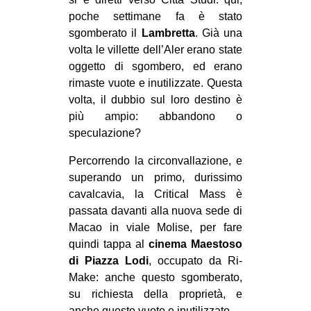
poche settimane fa è stato
EVENTI
sgomberato il
Lambretta
. Già una
in
volta le villette dell’Aler erano state
oggetto di sgombero, ed erano
Fb
rimaste vuote e inutilizzate. Questa
volta, il dubbio sul loro destino è
tw
più ampio: abbandono o
speculazione?
bsky
Percorrendo la circonvallazione, e
ms
superando un primo, durissimo
cavalcavia, la Critical Mass è
SEARCH
passata davanti alla nuova sede di
Macao in viale Molise, per fare
quindi tappa al
cinema Maestoso
di Piazza Lodi
, occupato da Ri-
Make: anche questo sgomberato,
su richiesta della proprietà, e
anche questo vuoto e inutilizzato.