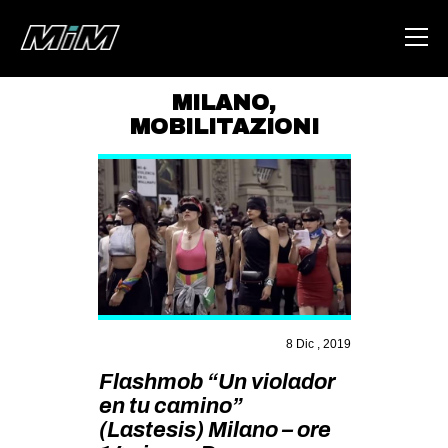
MILANO
,
MOBILITAZIONI
HOME
ABOUT
AREA
DEGENERAZIONE
GAZA FREESTYLE
CSOA LAMBRETTA
8 Dic , 2019
MSM
Flashmob “Un violador
STUDENTI TSUNAMI
en tu camino”
ZAM
(Lastesis) Milano – ore