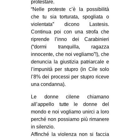
protestare.
CULTURE
“Nelle proteste c’è la possibilità
che tu sia torturata, spogliata o
ARTE
violentata” dicono Lastesis.
CINEMA
Continua poi con una strofa che
MANIFESTI
riprende l’inno dei Carabinieri
(“dormi tranquilla, ragazza
MUSICA
innocente, che noi vegliamo”!), che
RECENSIONI
denuncia la giustizia patriarcale e
l’impunità per stupro (in Cile solo
INTERNAZIONALE
l’8% dei processi per stupro riceve
AFRICA
una condanna).
AMERICHE
Le donne cilene chiamano
ESTREMO ORIENTE
all’appello tutte le donne del
mondo e noi vogliamo unirci a loro
EUROPA
perché non possiamo più rimanere
MEDIO ORIENTE
in silenzio.
Affinché la violenza non si faccia
MONDO