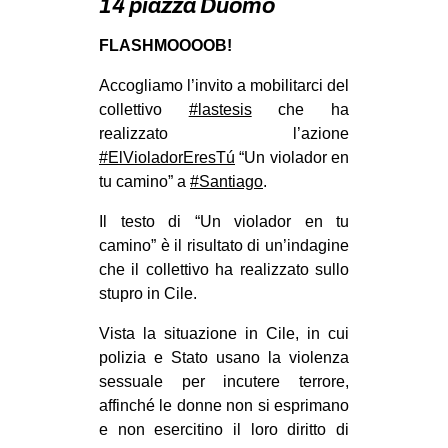
14 piazza Duomo
MILANO
FLASHMOOOOB!
MOBILITAZIONI
SPAZI
Accogliamo l’invito a mobilitarci del
collettivo
#lastesis
che ha
SPORT POPOLARE
realizzato l’azione
MOVIMENTI
#ElVioladorEresTú
“Un violador en
tu camino” a
#Santiago
.
AMBIENTE
Il testo di “Un violador en tu
ANTIFASCISMO
camino” è il risultato di un’indagine
DIRITTO ALL’ABITARE
che il collettivo ha realizzato sullo
GENERI
stupro in Cile.
MIGRAZIONI
Vista la situazione in Cile, in cui
polizia e Stato usano la violenza
PRECARIATO
sessuale per incutere terrore,
REPRESSIONE
affinché le donne non si esprimano
STUDENTI
e non esercitino il loro diritto di