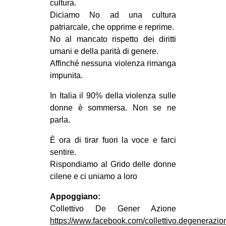
cultura.
EVENTI
Diciamo No ad una cultura
patriarcale, che opprime e reprime.
in
No al mancato rispetto dei diritti
umani e della parità di genere.
Fb
Affinché nessuna violenza rimanga
impunita.
tw
In Italia il 90% della violenza sulle
bsky
donne è sommersa. Non se ne
parla.
ms
È ora di tirar fuori la voce e farci
SEARCH
sentire.
Rispondiamo al Grido delle donne
cilene e ci uniamo a loro
Appoggiano:
Collettivo De Gener Azione
https://www.facebook.com/collettivo.degenerazio