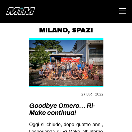
MILANO
,
SPAZI
HOME
ABOUT
AREA
DEGENERAZIONE
GAZA FREESTYLE
CSOA LAMBRETTA
27 Lug , 2022
MSM
Goodbye Omero… Ri-
Make continua!
STUDENTI TSUNAMI
ZAM
Oggi si chiude, dopo quattro anni,
l’esperienza di Ri-Make all’interno