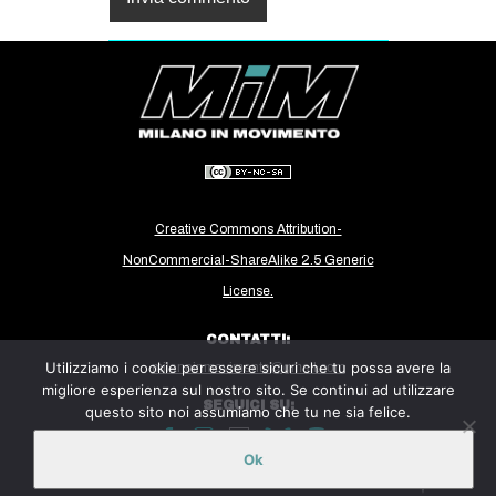
Creative Commons Attribution-
NonCommercial-ShareAlike 2.5 Generic
License.
CONTATTI:
Utilizziamo i cookie per essere sicuri che tu possa avere la
milanoinmovimento@gmail.com
migliore esperienza sul nostro sito. Se continui ad utilizzare
SEGUICI SU:
questo sito noi assumiamo che tu ne sia felice.
Ok
Sito ospitato sulla piattaforma
Midala