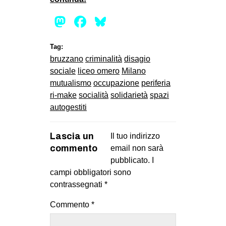
Mastodon
Facebook
Bluesky
Tag:
bruzzano
criminalità
disagio
sociale
liceo omero
Milano
mutualismo
occupazione
periferia
ri-make
socialità
solidarietà
spazi
autogestiti
Lascia un
Il tuo indirizzo
commento
email non sarà
pubblicato.
I
campi obbligatori sono
contrassegnati
*
Commento
*