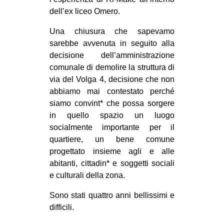
MILANO
dell’ex liceo Omero.
MOBILITAZIONI
Una chiusura che sapevamo
SPAZI
sarebbe avvenuta in seguito alla
decisione dell’amministrazione
SPORT POPOLARE
comunale di demolire la struttura di
MOVIMENTI
via del Volga 4, decisione che non
abbiamo mai contestato perché
AMBIENTE
siamo convint* che possa sorgere
ANTIFASCISMO
in quello spazio un luogo
socialmente importante per il
DIRITTO ALL’ABITARE
quartiere, un bene comune
GENERI
progettato insieme agli e alle
MIGRAZIONI
abitanti, cittadin* e soggetti sociali
e culturali della zona.
PRECARIATO
Sono stati quattro anni bellissimi e
REPRESSIONE
difficili.
STUDENTI