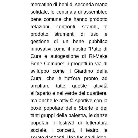
mercatino di beni di seconda mano
EVENTI
solidale, le centinaia di assemblee
bene comune che hanno prodotto
in
relazioni, confronti, scambi, e
prodotto strumenti di uso e
Fb
gestione di un bene pubblico
innovativi come il nostro “Patto di
tw
Cura e autogestione di Ri-Make
bsky
Bene Comune”, i progetti in via di
sviluppo come il Giardino della
ms
Cura, che è tutt’ora pronto ad
ampliare tutte queste attività
SEARCH
all’aperto e nel verde del quartiere,
ma anche le attività sportive con la
boxe popolare delle Sberle e dei
tanti gruppi della palestra, le danze
popolari, i festival di letteratura
sociale, i concerti, il teatro, le
serate danzanti. Una fucina di idee,