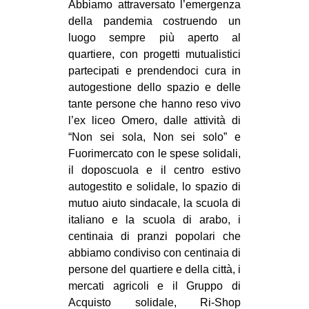
Abbiamo attraversato l’emergenza
CULTURE
della pandemia costruendo un
ARTE
luogo sempre più aperto al
quartiere, con progetti mutualistici
CINEMA
partecipati e prendendoci cura in
MANIFESTI
autogestione dello spazio e delle
tante persone che hanno reso vivo
MUSICA
l’ex liceo Omero, dalle attività di
RECENSIONI
“Non sei sola, Non sei solo” e
Fuorimercato con le spese solidali,
INTERNAZIONALE
il doposcuola e il centro estivo
AFRICA
autogestito e solidale, lo spazio di
mutuo aiuto sindacale, la scuola di
AMERICHE
italiano e la scuola di arabo, i
ESTREMO ORIENTE
centinaia di pranzi popolari che
abbiamo condiviso con centinaia di
EUROPA
persone del quartiere e della città, i
MEDIO ORIENTE
mercati agricoli e il Gruppo di
MONDO
Acquisto solidale, Ri-Shop