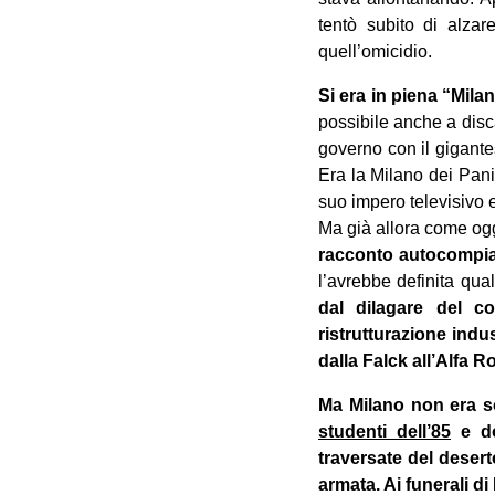
tentò subito di alza
quell’omicidio.
Si era in piena “Mila
possibile anche a disca
governo con il gigantes
Era la Milano dei Pani
suo impero televisivo 
Ma già allora come ogg
racconto autocompiaci
l’avrebbe definita qua
dal dilagare del co
ristrutturazione indus
dalla Falck all’Alfa 
Ma Milano non era s
studenti dell’85
e do
traversate del deserto
armata. Ai funerali d