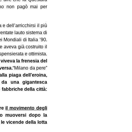
cino non pagò mai per
e dell’arricchirsi il più
ventate lauto sistema di
 Mondiali di Italia ’90.
 aveva già costruito il
pensierata e ottimista.
 viveva la frenesia del
versa.
“Milano da pere”
lla piaga dell’eroina,
 e da una gigantesca
 fabbriche della città:
ore
il movimento degli
ano muoversi dopo la
 le vicende della lotta