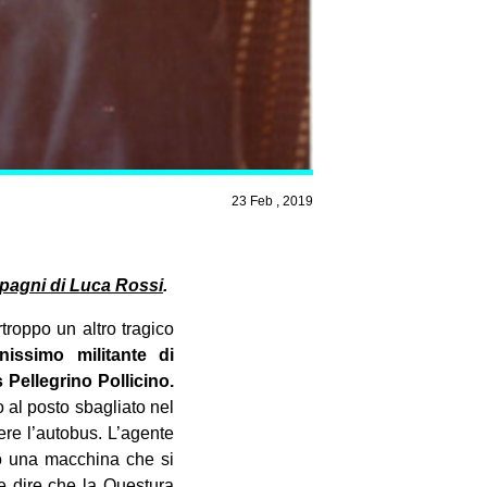
23 Feb , 2019
mpagni di Luca Rossi
.
troppo un altro tragico
nissimo militante di
 Pellegrino Pollicino.
o al posto
sbagliato nel
ere l’autobus. L’agente
tro una macchina che si
le dire che la Questura