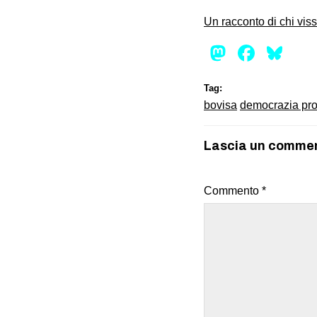
Un racconto di chi vis
Mastod
Face
Bl
Tag:
bovisa
democrazia pro
Lascia un comme
Commento
*