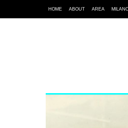
HOME
ABOUT
AREA
MILAN