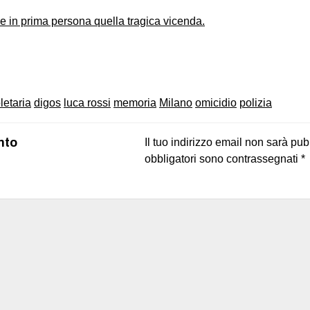
se in prima persona quella tragica vicenda.
on
book
uesky
letaria
digos
luca rossi
memoria
Milano
omicidio
polizia
nto
Il tuo indirizzo email non sarà pub
obbligatori sono contrassegnati
*