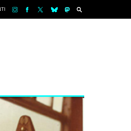
in
Fb
tw
bsky
ms
SEARCH
TI