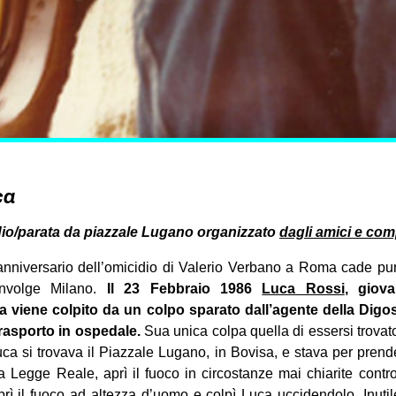
ca
idio/parata da piazzale Lugano organizzato
dagli amici e co
anniversario dell’omicidio di Valerio Verbano a Roma cade pur
nvolge Milano.
Il 23 Febbraio 1986
Luca Rossi
, giova
 viene colpito da un colpo sparato dall’agente della Digos
rasporto in ospedale.
Sua unica colpa quella di essersi trovat
a si trovava il Piazzale Lugano, in Bovisa, e stava per prend
la Legge Reale, aprì il fuoco in circostanze mai chiarite con
rì il fuoco ad altezza d’uomo e colpì Luca uccidendolo. Inuti