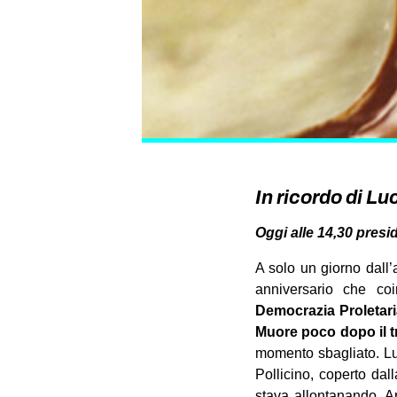
In ricordo di Lu
Oggi alle 14,30 pres
A solo un giorno dall’
anniversario che coi
Democrazia Proletaria
Muore poco dopo il t
momento sbagliato. Luc
Pollicino, coperto dal
stava allontanando. Ap