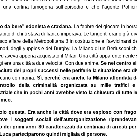
re una cortina fumogena sull’episodio e che l’agente Polli
no da bere” edonista e craxiana.
La febbre del giocare in borsa 
pito di chi ti stava di fianco imperava. Le tangenti erano già di
co affare della Metropolitana 3 in costruzione e l’avvicinarsi dei
nari, degli yuppies e del Burghy. La Milano di un Berlusconi che
ed aveva appena acquistato il Milan. Una città apparentemente s
i era una città a due velocità. Con due anime.
Se nel centro si
uto dei propri successi nelle periferie la situazione era di
lcuno con ironia.
Sì, perché era anche la Milano affondata da
ntrollo della criminalità organizzata su mille traffici
triale che in pochi anni avrebbe visto la chiusura di tutte le
Romeo.
olo questa. Era anche la città dove era esploso con frag
ve i soggetti sociali dell’autorganizzazione riprendev
 dei primi anni ’80 caratterizzati da centinaia di arresti per
i Luca parteciparono quindi migliaia di persone.