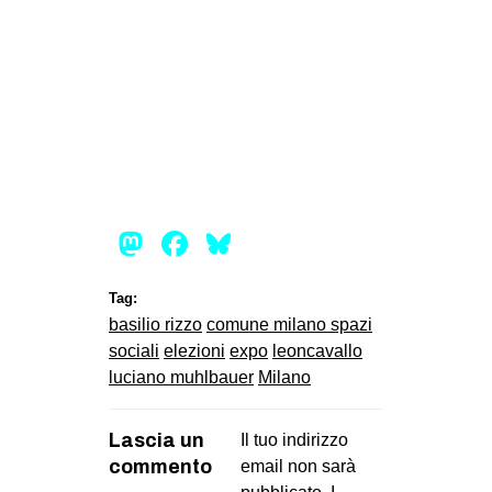
Mastodon
Facebook
Bluesky
Tag:
basilio rizzo
comune milano spazi
sociali
elezioni
expo
leoncavallo
luciano muhlbauer
Milano
Lascia un
Il tuo indirizzo
commento
email non sarà