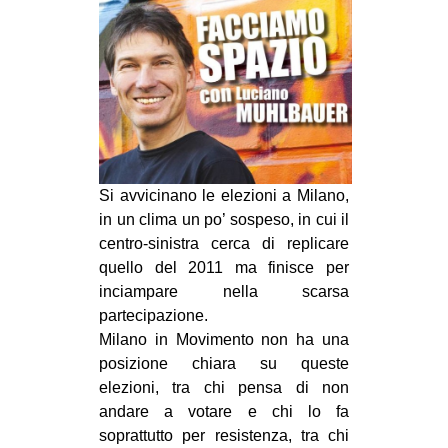
MILANO
MOBILITAZIONI
SPAZI
SPORT POPOLARE
MOVIMENTI
AMBIENTE
Si avvicinano le elezioni a Milano,
in un clima un po’ sospeso, in cui il
ANTIFASCISMO
centro-sinistra cerca di replicare
DIRITTO ALL’ABITARE
quello del 2011 ma finisce per
GENERI
inciampare nella scarsa
partecipazione.
MIGRAZIONI
Milano in Movimento non ha una
PRECARIATO
posizione chiara su queste
elezioni, tra chi pensa di non
REPRESSIONE
andare a votare e chi lo fa
STUDENTI
soprattutto per resistenza, tra chi