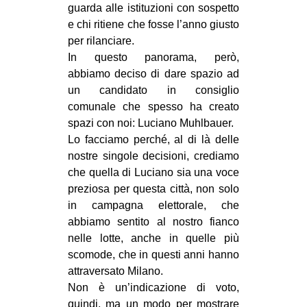
guarda alle istituzioni con sospetto
CULTURE
e chi ritiene che fosse l’anno giusto
ARTE
per rilanciare.
In questo panorama, però,
CINEMA
abbiamo deciso di dare spazio ad
MANIFESTI
un candidato in consiglio
comunale che spesso ha creato
MUSICA
spazi con noi: Luciano Muhlbauer.
RECENSIONI
Lo facciamo perché, al di là delle
nostre singole decisioni, crediamo
INTERNAZIONALE
che quella di Luciano sia una voce
AFRICA
preziosa per questa città, non solo
AMERICHE
in campagna elettorale, che
abbiamo sentito al nostro fianco
ESTREMO ORIENTE
nelle lotte, anche in quelle più
EUROPA
scomode, che in questi anni hanno
attraversato Milano.
MEDIO ORIENTE
Non è un’indicazione di voto,
MONDO
quindi, ma un modo per mostrare