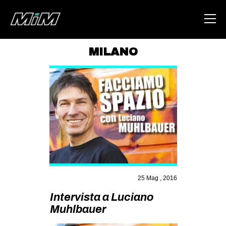
MILANO
HOME
ABOUT
AREA
DEGENERAZIONE
GAZA FREESTYLE
CSOA LAMBRETTA
MSM
25 Mag , 2016
STUDENTI TSUNAMI
Intervista a Luciano
Muhlbauer
ZAM