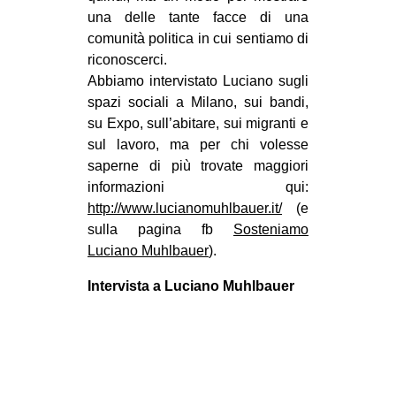
una delle tante facce di una
EVENTI
comunità politica in cui sentiamo di
riconoscerci.
in
Abbiamo intervistato Luciano sugli
spazi sociali a Milano, sui bandi,
Fb
su Expo, sull’abitare, sui migranti e
tw
sul lavoro, ma per chi volesse
saperne di più trovate maggiori
bsky
informazioni qui:
http://www.lucianomuhlbauer.it/
(e
ms
sulla pagina fb
Sosteniamo
Luciano Muhlbauer
).
SEARCH
Intervista a Luciano Muhlbauer